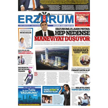
Esat BİNDESEN
Başkan Sekmen’den Erzurum’a
bir vizyon proje daha!
02 Ağustos 2026 Pazar
Kadir SABUNCUOĞLU
Erzurumspor’un köşe taşları
29 Haziran 2026 Pazartesi
Kenan GÜLERCİ
Murat Şahsuvaroğlu ERKON’da
çıtayı yukarı taşırken,
yönetimdekiler aşağı
çekmemeli!
Orhan BOZKURT
17 Şubat 2026 Salı
Bir fotoğraf, bir şehir, bir