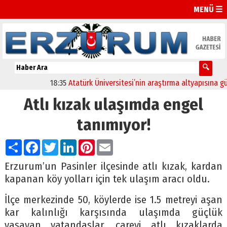
MENÜ ☰
18:35
Atatürk Üniversitesi’nin araştırma altyapısına güçlü
Atlı kızak ulaşımda engel
tanımıyor!
Paylaş
Facebook
Twitter
LinkedIn
Pinterest
Email
Erzurum’un Pasinler ilçesinde atlı kızak, kardan
kapanan köy yolları için tek ulaşım aracı oldu.
İlçe merkezinde 50, köylerde ise 1.5 metreyi aşan
kar kalınlığı karşısında ulaşımda güçlük
yaşayan vatandaşlar, çareyi atlı kızaklarda