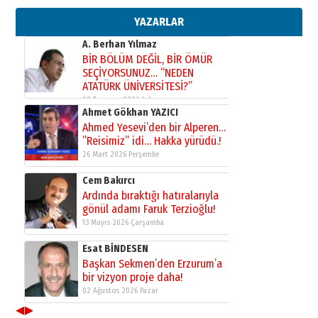
gazeteci… Dizginler kimin
elinde?
YAZARLAR
31 Mart 2026 Salı
A. Berhan Yılmaz
BİR BÖLÜM DEĞİL, BİR ÖMÜR
SEÇİYORSUNUZ… “NEDEN
ATATÜRK ÜNİVERSİTESİ?”
28 Temmuz 2026 Salı
Ahmet Gökhan YAZICI
Ahmed Yesevi’den bir Alperen…
”Reisimiz” idi… Hakka yürüdü.!
26 Mart 2026 Perşembe
Cem Bakırcı
Ardında bıraktığı hatıralarıyla
gönül adamı Faruk Terzioğlu!
13 Mayıs 2026 Çarşamba
Esat BİNDESEN
Başkan Sekmen’den Erzurum’a
bir vizyon proje daha!
02 Ağustos 2026 Pazar
◀
▶
Kadir SABUNCUOĞLU