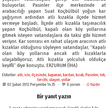
buluyorlar. Pasinler ilçe merkezinde at
arabacılığı yapan Suat Koçbülbül yoğun kar
yağışının ardından atlı kızakla ilçede hizmet
vermeye başladı. İlçede atlı kızakla taşımacılık
yapan Koçbülbül, kapalı olan köy yollarına
gitmek isteyen vatandaşlara da taksi gibi hizmet
veriyor. Kar sonrası en rahat ulaşım aracının atlı
kızaklar olduğunu söyleyen vatandaşlar, “Kapalı
olan köy yollarına ancak atlı kızaklarla
ulaşabiliyoruz. Atlı kızakla yolculuk oldukça
keyifli” diye konuştu. ERZURUM (İHA)
Etiketler:
atlı
,
icin
,
ilçesinde
,
kapanan
,
kardan
,
kızak
,
Pasinler
,
tek
,
tercihi
,
ulaşım
,
yollar
📆 02 Şubat 2012 Perşembe 14:35 · 💬 0 yorum ·
⎙ Yazdır
Bir yanıt yazın
E-posta adresiniz yayınlanmayacak.
Gerekli alanlar
*
ile