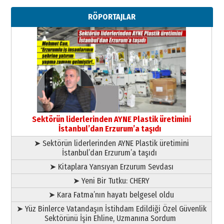
Erzurumspor’un köşe taşları
RÖPORTAJLAR
29 Haziran 2026 Pazartesi
Kenan GÜLERCİ
Murat Şahsuvaroğlu ERKON’da
çıtayı yukarı taşırken,
yönetimdekiler aşağı
çekmemeli!
Orhan BOZKURT
17 Şubat 2026 Salı
Bir fotoğraf, bir şehir, bir
gazeteci… Dizginler kimin
Sektörün liderlerinden AYNE Plastik üretimini
elinde?
İstanbul’dan Erzurum’a taşıdı
31 Mart 2026 Salı
➤ Sektörün liderlerinden AYNE Plastik üretimini
A. Berhan Yılmaz
İstanbul’dan Erzurum’a taşıdı
BİR BÖLÜM DEĞİL, BİR ÖMÜR
SEÇİYORSUNUZ… “NEDEN
➤ Kitaplara Yansıyan Erzurum Sevdası
ATATÜRK ÜNİVERSİTESİ?”
➤ Yeni Bir Tutku: CHERY
28 Temmuz 2026 Salı
Ahmet Gökhan YAZICI
➤ Kara Fatma’nın hayatı belgesel oldu
Ahmed Yesevi’den bir Alperen…
➤ Yüz Binlerce Vatandaşın İstihdam Edildiği Özel Güvenlik
”Reisimiz” idi… Hakka yürüdü.!
Sektörünü İşin Ehline, Uzmanına Sordum
26 Mart 2026 Perşembe