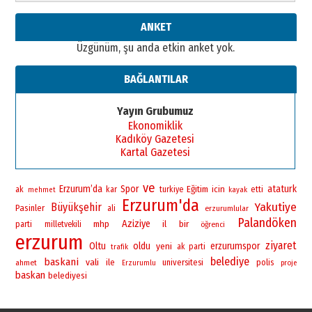
Cem Bakırcı
ANKET
Ardında bıraktığı hatıralarıyla
Üzgünüm, şu anda etkin anket yok.
gönül adamı Faruk Terzioğlu!
13 Mayıs 2026 Çarşamba
BAĞLANTILAR
Esat BİNDESEN
Başkan Sekmen’den Erzurum’a
Yayın Grubumuz
bir vizyon proje daha!
Ekonomiklik
02 Ağustos 2026 Pazar
Kadıköy Gazetesi
Kartal Gazetesi
ve
Erzurum’da
Spor
ataturk
Eğitim
icin
ak
kar
turkiye
etti
mehmet
kayak
Erzurum'da
Yakutiye
Büyükşehir
Pasinler
ali
erzurumlular
Palandöken
Aziziye
bir
mhp
il
parti
milletvekili
öğrenci
erzurum
ziyaret
Oltu
oldu
yeni
erzurumspor
ak parti
trafik
belediye
baskani
vali
ile
universitesi
polis
ahmet
Erzurumlu
proje
baskan
belediyesi