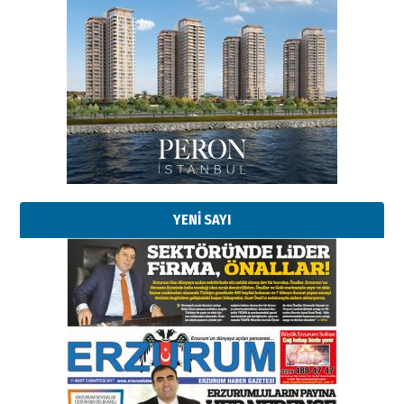
YENİ SAYI
Esat BİNDESEN