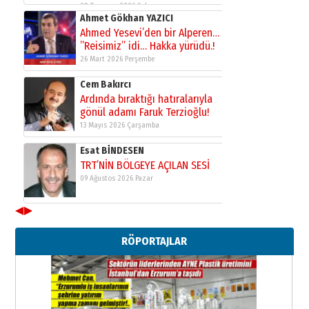
28 Temmuz 2026 Salı
Ahmet Gökhan YAZICI
Ahmed Yesevi’den bir Alperen…
”Reisimiz” idi… Hakka yürüdü.!
26 Mart 2026 Perşembe
Cem Bakırcı
Ardında bıraktığı hatıralarıyla
gönül adamı Faruk Terzioğlu!
13 Mayıs 2026 Çarşamba
Esat BİNDESEN
TRT’NİN BÖLGEYE AÇILAN SESİ
09 Ağustos 2026 Pazar
◀
▶
Kadir SABUNCUOĞLU
Erzurumspor’un köşe taşları
RÖPORTAJLAR
29 Haziran 2026 Pazartesi
Kenan GÜLERCİ
Murat Şahsuvaroğlu ERKON’da