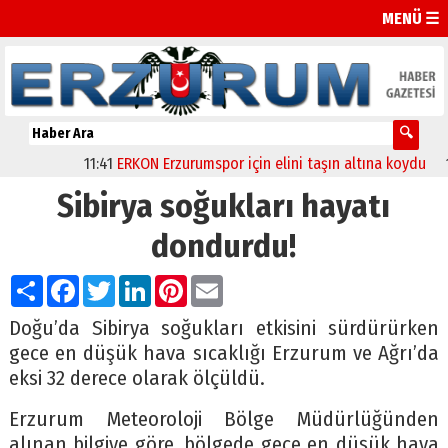
MENÜ ☰
11:41
ERKON Erzurumspor için elini taşın altına koydu
11:
Sibirya soğukları hayatı
dondurdu!
Paylaş
Facebook
Twitter
LinkedIn
Pinterest
Email
Doğu’da Sibirya soğukları etkisini sürdürürken
gece en düşük hava sıcaklığı Erzurum ve Ağrı’da
eksi 32 derece olarak ölçüldü.
Erzurum Meteoroloji Bölge Müdürlüğünden
alınan bilgiye göre, bölgede gece en düşük hava