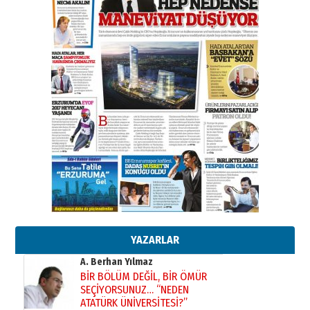
TRT’NİN BÖLGEYE AÇILAN SESİ
09 Ağustos 2026 Pazar
Kadir SABUNCUOĞLU
Erzurumspor’un köşe taşları
29 Haziran 2026 Pazartesi
Kenan GÜLERCİ
Murat Şahsuvaroğlu ERKON’da
çıtayı yukarı taşırken,
yönetimdekiler aşağı
çekmemeli!
Orhan BOZKURT
17 Şubat 2026 Salı
Bir fotoğraf, bir şehir, bir
gazeteci… Dizginler kimin
elinde?
YAZARLAR
31 Mart 2026 Salı
A. Berhan Yılmaz
BİR BÖLÜM DEĞİL, BİR ÖMÜR
SEÇİYORSUNUZ… “NEDEN
ATATÜRK ÜNİVERSİTESİ?”