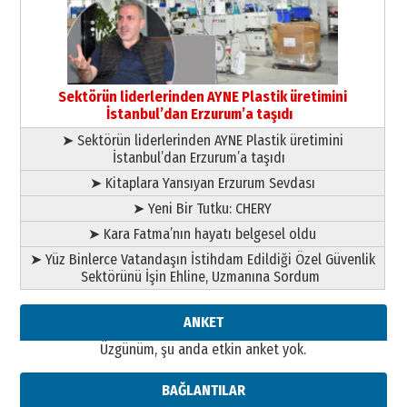
çıtayı yukarı taşırken,
yönetimdekiler aşağı
çekmemeli!
Orhan BOZKURT
17 Şubat 2026 Salı
Bir fotoğraf, bir şehir, bir
gazeteci… Dizginler kimin
Sektörün liderlerinden AYNE Plastik üretimini
elinde?
İstanbul’dan Erzurum’a taşıdı
31 Mart 2026 Salı
➤ Sektörün liderlerinden AYNE Plastik üretimini
A. Berhan Yılmaz
İstanbul’dan Erzurum’a taşıdı
BİR BÖLÜM DEĞİL, BİR ÖMÜR
SEÇİYORSUNUZ… “NEDEN
➤ Kitaplara Yansıyan Erzurum Sevdası
ATATÜRK ÜNİVERSİTESİ?”
➤ Yeni Bir Tutku: CHERY
28 Temmuz 2026 Salı
Ahmet Gökhan YAZICI
➤ Kara Fatma’nın hayatı belgesel oldu
Ahmed Yesevi’den bir Alperen…
➤ Yüz Binlerce Vatandaşın İstihdam Edildiği Özel Güvenlik
”Reisimiz” idi… Hakka yürüdü.!
Sektörünü İşin Ehline, Uzmanına Sordum
26 Mart 2026 Perşembe
Cem Bakırcı
ANKET
Ardında bıraktığı hatıralarıyla
Üzgünüm, şu anda etkin anket yok.
gönül adamı Faruk Terzioğlu!
13 Mayıs 2026 Çarşamba
BAĞLANTILAR
Esat BİNDESEN