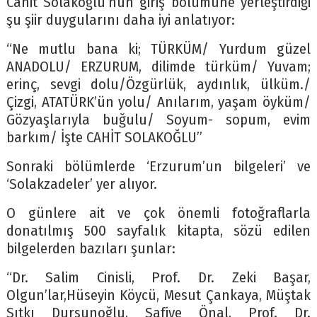
Cahit Solakoğlu’nun giriş bölümüne yerleştirdiği
şu şiir duygularını daha iyi anlatıyor:
“Ne mutlu bana ki; TÜRKÜM/ Yurdum güzel
ANADOLU/ ERZURUM, dilimde türküm/ Yuvam;
erinç, sevgi dolu/Özgürlük, aydınlık, ülküm./
Çizgi, ATATÜRK’ün yolu/ Anılarım, yaşam öyküm/
Gözyaşlarıyla buğulu/ Soyum- sopum, evim
barkım/ İşte CAHİT SOLAKOĞLU”
Sonraki bölümlerde ‘Erzurum’un bilgeleri’ ve
‘Solakzadeler’ yer alıyor.
O günlere ait ve çok önemli fotoğraflarla
donatılmış 500 sayfalık kitapta, sözü edilen
bilgelerden bazıları şunlar:
“Dr. Salim Cinisli, Prof. Dr. Zeki Başar,
Olgun’lar,Hüseyin Köycü, Mesut Çankaya, Müştak
Sıtkı Dursunoğlu, Safiye Önal, Prof. Dr.