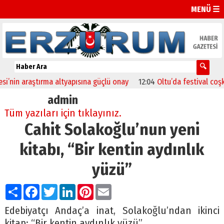
MENÜ ☰
araştırma altyapısına güçlü onay
12:04
Oltu’da festival coşkusu kon
admin
Tüm yazıları için tıklayınız.
Cahit Solakoğlu’nun yeni
kitabı, “Bir kentin aydınlık
yüzü”
Paylaş
Facebook
Twitter
LinkedIn
Pinterest
Email
Edebiyatçı Andaç’a inat, Solakoğlu’ndan ikinci
kitap: “Bir kentin aydınlık yüzü”