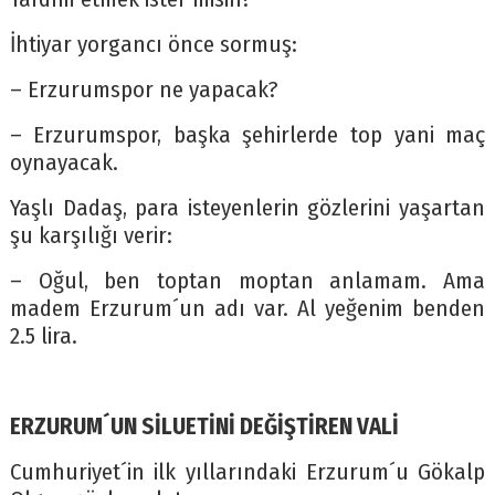
İhtiyar yorgancı önce sormuş:
– Erzurumspor ne yapacak?
– Erzurumspor, başka şehirlerde top yani maç
oynayacak.
Yaşlı Dadaş, para isteyenlerin gözlerini yaşartan
şu karşılığı verir:
– Oğul, ben toptan moptan anlamam. Ama
madem Erzurum´un adı var. Al yeğenim benden
2.5 lira.
ERZURUM´UN SİLUETİNİ DEĞİŞTİREN VALİ
Cumhuriyet´in ilk yıllarındaki Erzurum´u Gökalp