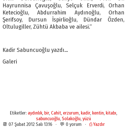
Hayrunnisa Çavuşoğlu, Selçuk Erverdi, Orhan
Ketecioğlu, Abdurrahim Aydınoğlu, Orhan
Şerifsoy, Dursun İspirlioğlu, Dündar Özden,
Oltulugiller, Zühtü Akbaba ve ailesi.”
Kadir Sabuncuoğlu yazdı…
Galeri
Etiketler:
aydınlık
,
bir
,
Cahit
,
erzurum
,
kadir
,
kentin
,
kitabı
,
sabuncuoğlu
,
Solakoğlu
,
yüzü
📆 07 Şubat 2012 Salı 13:16 · 💬 0 yorum ·
⎙ Yazdır