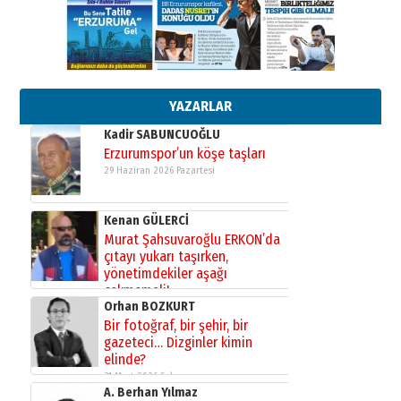
13 Mayıs 2026 Çarşamba
Esat BİNDESEN
Başkan Sekmen’den Erzurum’a
bir vizyon proje daha!
02 Ağustos 2026 Pazar
YAZARLAR
Kadir SABUNCUOĞLU
Erzurumspor’un köşe taşları
29 Haziran 2026 Pazartesi
Kenan GÜLERCİ
Murat Şahsuvaroğlu ERKON’da
çıtayı yukarı taşırken,
yönetimdekiler aşağı
çekmemeli!
Orhan BOZKURT
17 Şubat 2026 Salı
Bir fotoğraf, bir şehir, bir
gazeteci… Dizginler kimin
elinde?
31 Mart 2026 Salı
A. Berhan Yılmaz