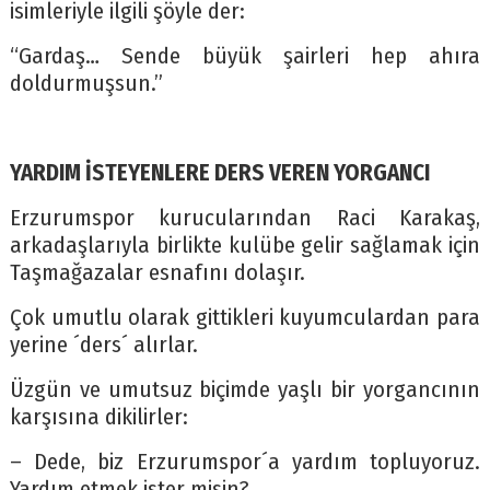
isimleriyle ilgili şöyle der:
“Gardaş… Sende büyük şairleri hep ahıra
doldurmuşsun.”
YARDIM İSTEYENLERE DERS VEREN YORGANCI
Erzurumspor kurucularından Raci Karakaş,
arkadaşlarıyla birlikte kulübe gelir sağlamak için
Taşmağazalar esnafını dolaşır.
Çok umutlu olarak gittikleri kuyumculardan para
yerine ´ders´ alırlar.
Üzgün ve umutsuz biçimde yaşlı bir yorgancının
karşısına dikilirler:
– Dede, biz Erzurumspor´a yardım topluyoruz.
Yardım etmek ister misin?