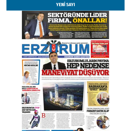
YENİ SAYI
Kenan GÜLERCİ
Murat Şahsuvaroğlu ERKON’da
çıtayı yukarı taşırken,
yönetimdekiler aşağı
çekmemeli!
Orhan BOZKURT
17 Şubat 2026 Salı
Bir fotoğraf, bir şehir, bir
gazeteci… Dizginler kimin
elinde?
31 Mart 2026 Salı
A. Berhan Yılmaz
BİR BÖLÜM DEĞİL, BİR ÖMÜR
SEÇİYORSUNUZ… “NEDEN
ATATÜRK ÜNİVERSİTESİ?”
28 Temmuz 2026 Salı
Ahmet Gökhan YAZICI
Ahmed Yesevi’den bir Alperen…
”Reisimiz” idi… Hakka yürüdü.!
26 Mart 2026 Perşembe
Cem Bakırcı
Ardında bıraktığı hatıralarıyla
gönül adamı Faruk Terzioğlu!