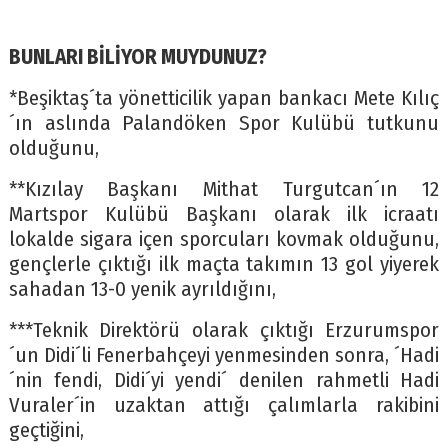
BUNLARI BİLİYOR MUYDUNUZ?
*Beşiktaş´ta yönetticilik yapan bankacı Mete Kılıç
´ın aslında Palandöken Spor Kulübü tutkunu
olduğunu,
**Kızılay Başkanı Mithat Turgutcan´ın 12
Martspor Kulübü Başkanı olarak ilk icraatı
lokalde sigara içen sporcuları kovmak olduğunu,
gençlerle çıktığı ilk maçta takımın 13 gol yiyerek
sahadan 13-0 yenik ayrıldığını,
***Teknik Direktörü olarak çıktığı Erzurumspor
´un Didi´li Fenerbahçeyi yenmesinden sonra, ´Hadi
´nin fendi, Didi´yi yendi´ denilen rahmetli Hadi
Vuraler´in uzaktan attığı çalımlarla rakibini
geçtiğini,