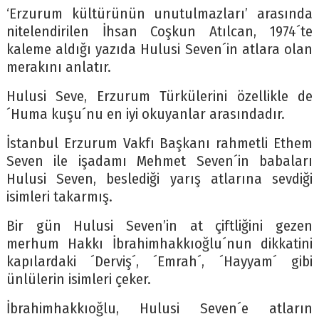
‘Erzurum kültürünün unutulmazları’ arasında
nitelendirilen İhsan Coşkun Atılcan, 1974´te
kaleme aldığı yazıda Hulusi Seven´in atlara olan
merakını anlatır.
Hulusi Seve, Erzurum Türkülerini özellikle de
´Huma kuşu´nu en iyi okuyanlar arasındadır.
İstanbul Erzurum Vakfı Başkanı rahmetli Ethem
Seven ile işadamı Mehmet Seven´in babaları
Hulusi Seven, beslediği yarış atlarına sevdiği
isimleri takarmış.
Bir gün Hulusi Seven’in at çiftliğini gezen
merhum Hakkı İbrahimhakkıoğlu´nun dikkatini
kapılardaki ´Derviş´, ´Emrah´, ´Hayyam´ gibi
ünlülerin isimleri çeker.
İbrahimhakkıoğlu, Hulusi Seven´e atların