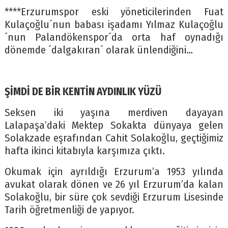
****Erzurumspor eski yöneticilerinden Fuat
Kulaçoğlu´nun babası işadamı Yılmaz Kulaçoğlu
´nun Palandökenspor´da orta haf oynadığı
dönemde ´dalgakıran´ olarak ünlendiğini…
ŞİMDİ DE BİR KENTİN AYDINLIK YÜZÜ
Seksen iki yaşına merdiven dayayan
Lalapaşa’daki Mektep Sokakta dünyaya gelen
Solakzade eşrafından Cahit Solakoğlu, geçtiğimiz
hafta ikinci kitabıyla karşımıza çıktı.
Okumak için ayrıldığı Erzurum’a 1953 yılında
avukat olarak dönen ve 26 yıl Erzurum’da kalan
Solakoğlu, bir süre çok sevdiği Erzurum Lisesinde
Tarih öğretmenliği de yapıyor.