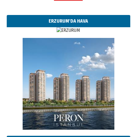
ERZURUM'DA HAVA
Esat BİNDESEN
Başkan Sekmen’den Erzurum’a
bir vizyon proje daha!
02 Ağustos 2026 Pazar
Kadir SABUNCUOĞLU
Erzurumspor’un köşe taşları
29 Haziran 2026 Pazartesi