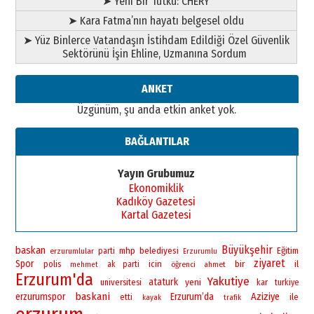
➤ Yeni Bir Tutku: CHERY
➤ Kara Fatma’nın hayatı belgesel oldu
➤ Yüz Binlerce Vatandaşın İstihdam Edildiği Özel Güvenlik
Sektörünü İşin Ehline, Uzmanına Sordum
ANKET
Üzgünüm, şu anda etkin anket yok.
BAĞLANTILAR
Yayın Grubumuz
Ekonomiklik
Kadıköy Gazetesi
Kartal Gazetesi
Büyükşehir
baskan
mhp
belediyesi
Eğitim
erzurumlular
parti
Erzurumlu
ziyaret
Spor
bir
polis
icin
il
ak parti
öğrenci
ahmet
mehmet
Erzurum'da
Yakutiye
ataturk
yeni
universitesi
kar
turkiye
baskani
erzurumspor
Erzurum’da
Aziziye
ile
etti
kayak
trafik