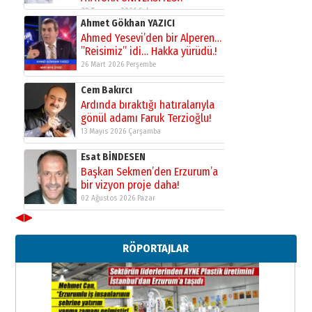
28 Temmuz 2026 Salı
Ahmet Gökhan YAZICI
Ahmed Yesevi’den bir Alperen…
”Reisimiz” idi… Hakka yürüdü.!
26 Mart 2026 Perşembe
Cem Bakırcı
Ardında bıraktığı hatıralarıyla
gönül adamı Faruk Terzioğlu!
13 Mayıs 2026 Çarşamba
Esat BİNDESEN
Başkan Sekmen’den Erzurum’a
bir vizyon proje daha!
02 Ağustos 2026 Pazar
◀
▶
Kadir SABUNCUOĞLU
Erzurumspor’un köşe taşları
RÖPORTAJLAR
29 Haziran 2026 Pazartesi
Kenan GÜLERCİ
Murat Şahsuvaroğlu ERKON’da