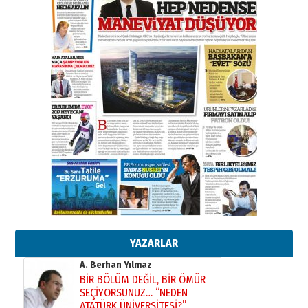
Esat BİNDESEN
Başkan Sekmen’den Erzurum’a
bir vizyon proje daha!
02 Ağustos 2026 Pazar
Kadir SABUNCUOĞLU
Erzurumspor’un köşe taşları
29 Haziran 2026 Pazartesi
Kenan GÜLERCİ
Murat Şahsuvaroğlu ERKON’da
çıtayı yukarı taşırken,
yönetimdekiler aşağı
çekmemeli!
Orhan BOZKURT
17 Şubat 2026 Salı
Bir fotoğraf, bir şehir, bir
gazeteci… Dizginler kimin
elinde?
YAZARLAR
31 Mart 2026 Salı
A. Berhan Yılmaz
BİR BÖLÜM DEĞİL, BİR ÖMÜR
SEÇİYORSUNUZ… “NEDEN
ATATÜRK ÜNİVERSİTESİ?”