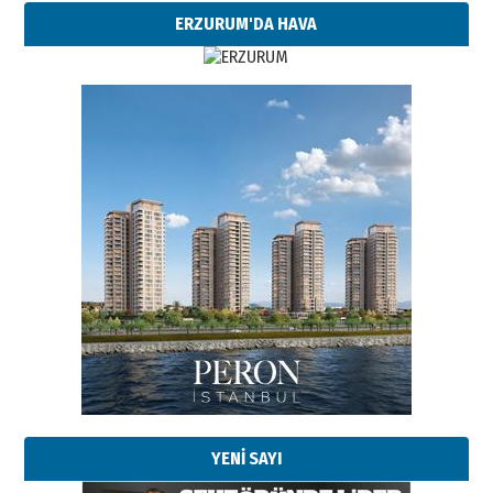
ERZURUM'DA HAVA
Esat BİNDESEN
TRT’NİN BÖLGEYE AÇILAN SESİ
09 Ağustos 2026 Pazar
Kadir SABUNCUOĞLU
Erzurumspor’un köşe taşları
29 Haziran 2026 Pazartesi
YENİ SAYI
Kenan GÜLERCİ
Murat Şahsuvaroğlu ERKON’da