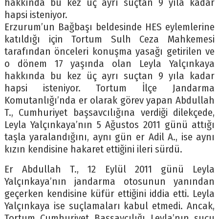
hakkında bu kez üç ayrı suçtan 9 yıla kadar
hapsi isteniyor.
Erzurum’un Bağbaşı beldesinde HES eylemlerine
katıldığı için Tortum Sulh Ceza Mahkemesi
tarafından önceleri konuşma yasağı getirilen ve
o dönem 17 yaşında olan Leyla Yalçınkaya
hakkında bu kez üç ayrı suçtan 9 yıla kadar
hapsi isteniyor. Tortum İlçe Jandarma
Komutanlığı’nda er olarak görev yapan Abdullah
T., Cumhuriyet başsavcılığına verdiği dilekçede,
Leyla Yalçınkaya’nın 5 Ağustos 2011 günü attığı
taşla yaralandığını, aynı gün er Adil A., ise aynı
kızın kendisine hakaret ettiğini ileri sürdü.
Er Abdullah T., 12 Eylül 2011 günü Leyla
Yalçınkaya’nın jandarma otosunun yanından
geçerken kendisine küfür ettiğini iddia etti. Leyla
Yalçınkaya ise suçlamaları kabul etmedi. Ancak,
Tortum Cumhuriyet Başsavcılığı Leyla’nın suçu