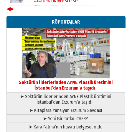
ATATÜRK ÜNİVERSİTESİ?”
28 Temmuz 2026 Salı
◀
▶
Ahmet Gökhan YAZICI
Ahmed Yesevi’den bir Alperen…
RÖPORTAJLAR
”Reisimiz” idi… Hakka yürüdü.!
26 Mart 2026 Perşembe
Cem Bakırcı
Ardında bıraktığı hatıralarıyla
gönül adamı Faruk Terzioğlu!
13 Mayıs 2026 Çarşamba
Esat BİNDESEN
TRT’NİN BÖLGEYE AÇILAN SESİ
09 Ağustos 2026 Pazar
Sektörün liderlerinden AYNE Plastik üretimini
İstanbul’dan Erzurum’a taşıdı
➤ Sektörün liderlerinden AYNE Plastik üretimini
İstanbul’dan Erzurum’a taşıdı
➤ Kitaplara Yansıyan Erzurum Sevdası
➤ Yeni Bir Tutku: CHERY
➤ Kara Fatma’nın hayatı belgesel oldu