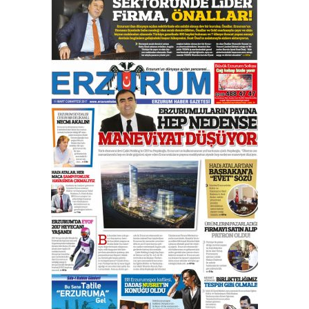
çıtayı yukarı taşırken,
yönetimdekiler aşağı
çekmemeli!
Orhan BOZKURT
17 Şubat 2026 Salı
Bir fotoğraf, bir şehir, bir
gazeteci… Dizginler kimin
elinde?
31 Mart 2026 Salı
A. Berhan Yılmaz
BİR BÖLÜM DEĞİL, BİR ÖMÜR
SEÇİYORSUNUZ… “NEDEN
ATATÜRK ÜNİVERSİTESİ?”
28 Temmuz 2026 Salı
Ahmet Gökhan YAZICI
Ahmed Yesevi’den bir Alperen…
”Reisimiz” idi… Hakka yürüdü.!
26 Mart 2026 Perşembe
Cem Bakırcı
Ardında bıraktığı hatıralarıyla
gönül adamı Faruk Terzioğlu!
13 Mayıs 2026 Çarşamba