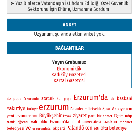
➤ Yüz Binlerce Vatandaşın İstihdam Edildiği Özel Güvenlik
Sektörünü İşin Ehline, Uzmanına Sordum
ANKET
Üzgünüm, şu anda etkin anket yok.
BAĞLANTILAR
Yayın Grubumuz
Ekonomiklik
Kadıköy Gazetesi
Kartal Gazetesi
Erzurum'da
baskani
ataturk
ile
polis
kar
ak
Erzurumlu
proje
erzurum
Yakutiye
Spor
Aziziye
Pasinler
icin
turkiye
milletvekili
Büyükşehir
ziyaret
yeni
erzurumspor
bir
Eğitim
mhp
parti
ahmet
kayak
baskan
vali
oldu
Erzurum’da
il
universitesi
öğrenci
ali
trafik
mehmet
ve
Palandöken
belediye
Oltu
belediyesi
erzurumlular
ak parti
etti