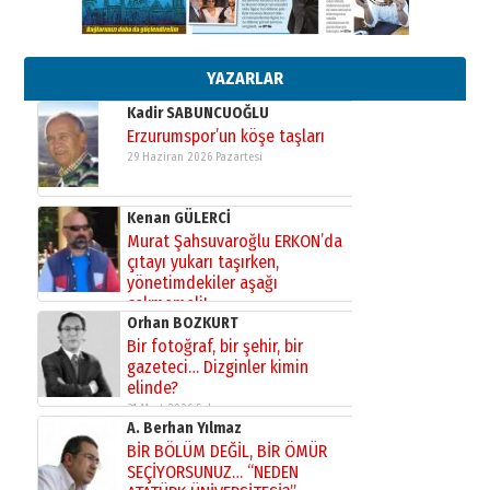
Esat BİNDESEN
TRT’NİN BÖLGEYE AÇILAN SESİ
09 Ağustos 2026 Pazar
YAZARLAR
Kadir SABUNCUOĞLU
Erzurumspor’un köşe taşları
29 Haziran 2026 Pazartesi
Kenan GÜLERCİ
Murat Şahsuvaroğlu ERKON’da
çıtayı yukarı taşırken,
yönetimdekiler aşağı
çekmemeli!
Orhan BOZKURT
17 Şubat 2026 Salı
Bir fotoğraf, bir şehir, bir
gazeteci… Dizginler kimin
elinde?
31 Mart 2026 Salı
A. Berhan Yılmaz
BİR BÖLÜM DEĞİL, BİR ÖMÜR
SEÇİYORSUNUZ… “NEDEN