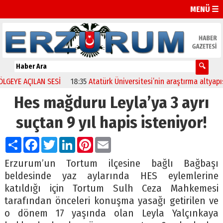
MENÜ ☰
YE AÇILAN SESİ
18:35
Atatürk Üniversitesi’nin araştırma altyapısına
Hes mağduru Leyla’ya 3 ayrı
suçtan 9 yıl hapis isteniyor!
Paylaş
Facebook
Twitter
LinkedIn
Pinterest
Email
Erzurum’un Tortum ilçesine bağlı Bağbaşı
beldesinde yaz aylarında HES eylemlerine
katıldığı için Tortum Sulh Ceza Mahkemesi
tarafından önceleri konuşma yasağı getirilen ve
o dönem 17 yaşında olan Leyla Yalçınkaya