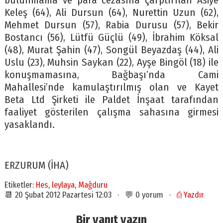
bulunmama ve para cezasına çarptırılan Asiye
Keleş (64), Ali Dursun (64), Nurettin Uzun (62),
Mehmet Dursun (57), Rabia Durusu (57), Bekir
Bostancı (56), Lütfü Güçlü (49), İbrahim Köksal
(48), Murat Şahin (47), Songül Beyazdaş (44), Ali
Uslu (23), Muhsin Saykan (22), Ayşe Bingöl (18) ile
konuşmamasına, Bağbaşı’nda Cami
Mahallesi’nde kamulaştırılmış olan ve Kayet
Beta Ltd Şirketi ile Paldet İnşaat tarafından
faaliyet gösterilen çalışma sahasına girmesi
yasaklandı.
ERZURUM (İHA)
Etiketler:
Hes
,
leylaya
,
Mağduru
📆 20 Şubat 2012 Pazartesi 12:03 · 💬 0 yorum ·
⎙ Yazdır
Bir yanıt yazın