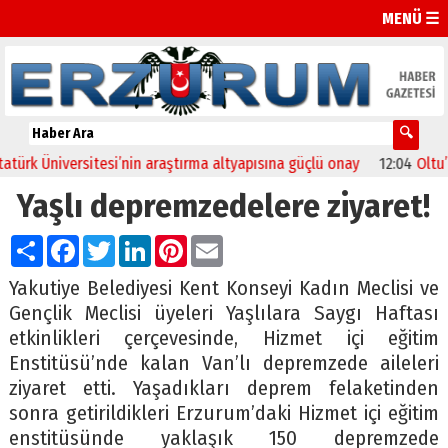
MENÜ ☰
rk Üniversitesi’nin araştırma altyapısına güçlü onay
12:04
Oltu’da 
Yaşlı depremzedelere ziyaret!
Paylaş
Facebook
Twitter
LinkedIn
Pinterest
Email
Yakutiye Belediyesi Kent Konseyi Kadın Meclisi ve
Gençlik Meclisi üyeleri Yaşlılara Saygı Haftası
etkinlikleri çerçevesinde, Hizmet içi eğitim
Enstitüsü’nde kalan Van’lı depremzede aileleri
ziyaret etti. Yaşadıkları deprem felaketinden
sonra getirildikleri Erzurum’daki Hizmet içi eğitim
enstitüsünde yaklaşık 150 depremzede