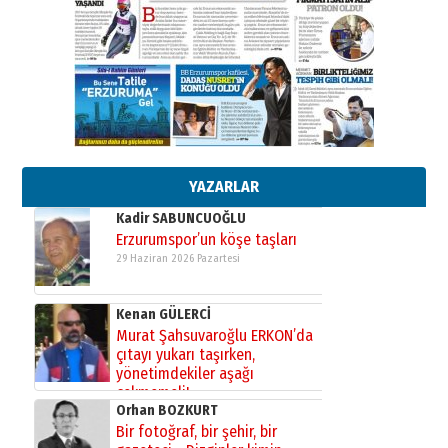
Cem Bakırcı
Ardında bıraktığı hatıralarıyla
gönül adamı Faruk Terzioğlu!
13 Mayıs 2026 Çarşamba
Esat BİNDESEN
Başkan Sekmen’den Erzurum’a
bir vizyon proje daha!
02 Ağustos 2026 Pazar
YAZARLAR
Kadir SABUNCUOĞLU
Erzurumspor’un köşe taşları
29 Haziran 2026 Pazartesi
Kenan GÜLERCİ
Murat Şahsuvaroğlu ERKON’da
çıtayı yukarı taşırken,
yönetimdekiler aşağı
çekmemeli!
Orhan BOZKURT
17 Şubat 2026 Salı
Bir fotoğraf, bir şehir, bir