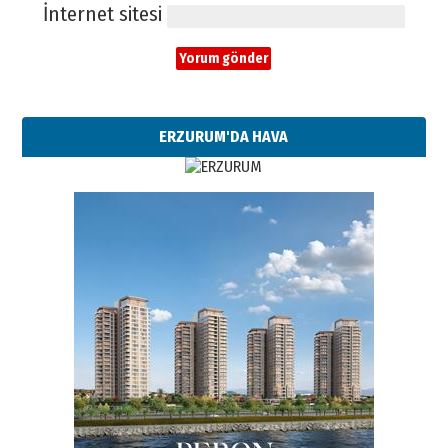
İnternet sitesi
ERZURUM'DA HAVA
Esat BİNDESEN
Başkan Sekmen’den Erzurum’a
bir vizyon proje daha!
02 Ağustos 2026 Pazar
Kadir SABUNCUOĞLU