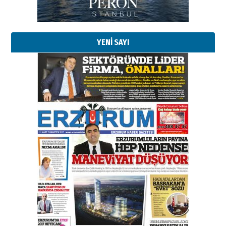
Erzurumspor’un köşe taşları
29 Haziran 2026 Pazartesi
YENİ SAYI
Kenan GÜLERCİ
Murat Şahsuvaroğlu ERKON’da
çıtayı yukarı taşırken,
yönetimdekiler aşağı
çekmemeli!
Orhan BOZKURT
17 Şubat 2026 Salı
Bir fotoğraf, bir şehir, bir
gazeteci… Dizginler kimin
elinde?
31 Mart 2026 Salı
A. Berhan Yılmaz
BİR BÖLÜM DEĞİL, BİR ÖMÜR
SEÇİYORSUNUZ… “NEDEN
ATATÜRK ÜNİVERSİTESİ?”
28 Temmuz 2026 Salı
Ahmet Gökhan YAZICI
Ahmed Yesevi’den bir Alperen…
”Reisimiz” idi… Hakka yürüdü.!
26 Mart 2026 Perşembe