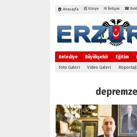
📰 Künye
✉ İletişim
☎ Rekla
🏠 Anasayfa
Belediye
Büyükşehir
Eğitim
Foto Galeri
Video Galeri
Röportajl
depremzede