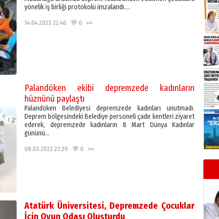
yönelik iş birliği protokolü imzalandı….
14.04.2023 22:46 💬 0 👀
Palandöken ekibi depremzede kadınların
hüznünü paylaştı
Palandöken Belediyesi depremzede kadınları unutmadı.
Deprem bölgesindeki Belediye personeli çadır kentleri ziyaret
ederek, depremzede kadınların 8 Mart Dünya Kadınlar
gününü…
08.03.2023 23:29 💬 0 👀
Atatürk Üniversitesi, Depremzede Çocuklar
İçin Oyun Odası Oluşturdu