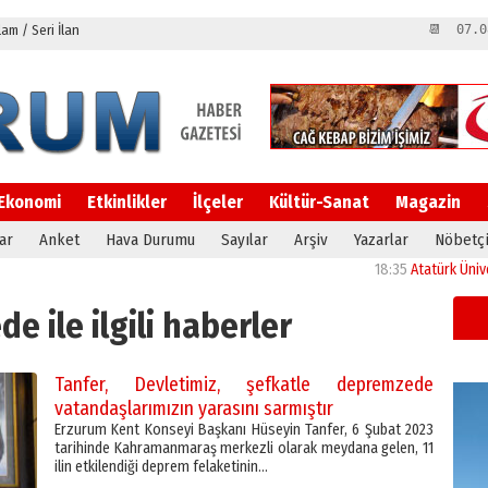
m / Seri İlan
📆 07.0
Ekonomi
Etkinlikler
İlçeler
Kültür-Sanat
Magazin
ar
Anket
Hava Durumu
Sayılar
Arşiv
Yazarlar
Nöbetçi
18:35
Atatürk Üniversitesi’nin
 ile ilgili haberler
Tanfer, Devletimiz, şefkatle depremzede
vatandaşlarımızın yarasını sarmıştır
Erzurum Kent Konseyi Başkanı Hüseyin Tanfer, 6 Şubat 2023
tarihinde Kahramanmaraş merkezli olarak meydana gelen, 11
ilin etkilendiği deprem felaketinin…