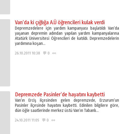
Van’da ki çığlığa A.Ü öğrencileri kulak verdi
Depremzedelere için yardım kampanyası başlatıldı Van’da
yaşanan depremin adından yapılan yardım kampanyalarına
Atatürk Üniversitesi Öğrencileri de katıldı. Depremzedelerin
yardımına koşan…
26.10.2011 10:38 💬 0 👀
Depremzede Pasinler’de hayatını kaybetti
Van’ın Erciş ilçesinden gelen depremzede, Erzurum’un
Pasinler ilçesinde hayatını kaybetti. Edinilen bilgilere göre,
dün öğle saatlerinde merkez üstü Van’ın Tabanlı…
24.10.2011 11:05 💬 0 👀