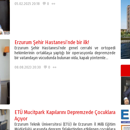
05.02.2025 20:18 💬 0 👀
Erzurum Şehir Hastanesi’nde bir ilk!
Erzurum Şehir Hastanesi’nde genel cerrahi ve ortopedi
hekimlerinin ortaklaşa yaptığı bir operasyonla depremzede
bir vatandaşın vücudunda bulunan vida, kapalı yöntemle…
08.08.2023 20:30 💬 0 👀
ETÜ Mucitpark Kapılarını Depremzede Çocuklara
Açıyor
Erzurum Teknik Üniversitesi (ETÜ) ile Erzurum İl Milli Eğitim
Müdürlüğü arasında deprem felaketinden etkilenen çocuklara