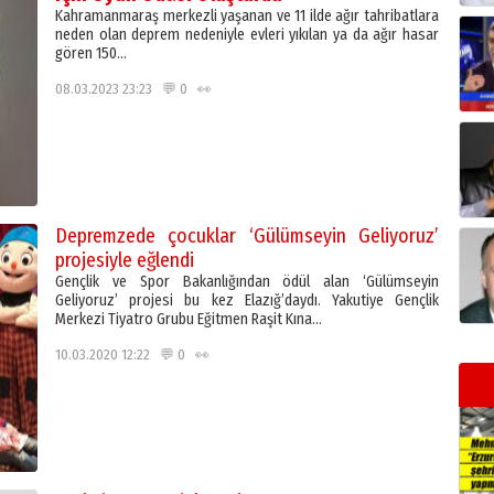
Kahramanmaraş merkezli yaşanan ve 11 ilde ağır tahribatlara
neden olan deprem nedeniyle evleri yıkılan ya da ağır hasar
gören 150…
08.03.2023 23:23 💬 0 👀
Depremzede çocuklar ‘Gülümseyin Geliyoruz’
projesiyle eğlendi
Gençlik ve Spor Bakanlığından ödül alan ‘Gülümseyin
Geliyoruz’ projesi bu kez Elazığ’daydı. Yakutiye Gençlik
Merkezi Tiyatro Grubu Eğitmen Raşit Kına…
10.03.2020 12:22 💬 0 👀