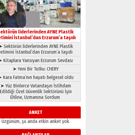
Ahmet Gökhan YAZICI
Ahmed Yesevi’den bir
Alperen… ”Reisimiz” idi…
Hakka yürüdü.!
26 Mart 2026 Perşembe
Cem Bakırcı
ektörün liderlerinden AYNE Plastik
etimini İstanbul’dan Erzurum’a taşıdı
Ardında bıraktığı hatıralarıyla
gönül adamı Faruk Terzioğlu!
➤ Sektörün liderlerinden AYNE Plastik
13 Mayıs 2026 Çarşamba
retimini İstanbul’dan Erzurum’a taşıdı
Esat BİNDESEN
➤ Kitaplara Yansıyan Erzurum Sevdası
Başkan Sekmen’den Erzurum’a
➤ Yeni Bir Tutku: CHERY
bir vizyon proje daha!
 Kara Fatma’nın hayatı belgesel oldu
02 Ağustos 2026 Pazar
➤ Yüz Binlerce Vatandaşın İstihdam
Edildiği Özel Güvenlik Sektörünü İşin
Ehline, Uzmanına Sordum
ANKET
Üzgünüm, şu anda etkin anket yok.
BAĞLANTILAR