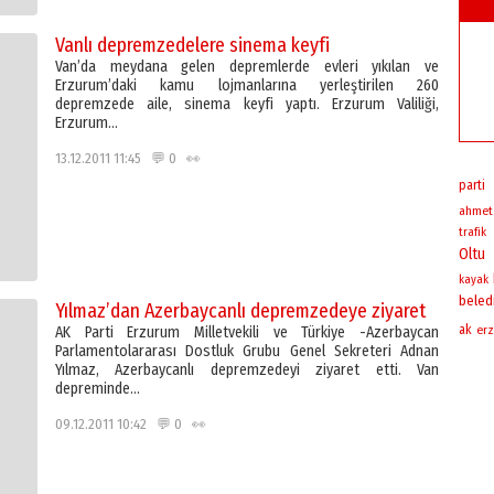
Vanlı depremzedelere sinema keyfi
Van’da meydana gelen depremlerde evleri yıkılan ve
Erzurum’daki kamu lojmanlarına yerleştirilen 260
depremzede aile, sinema keyfi yaptı. Erzurum Valiliği,
Erzurum…
13.12.2011 11:45 💬 0 👀
parti
ahmet
trafik
Oltu
kayak
beled
Yılmaz’dan Azerbaycanlı depremzedeye ziyaret
ak
erz
AK Parti Erzurum Milletvekili ve Türkiye -Azerbaycan
Parlamentolararası Dostluk Grubu Genel Sekreteri Adnan
Yılmaz, Azerbaycanlı depremzedeyi ziyaret etti. Van
depreminde…
09.12.2011 10:42 💬 0 👀