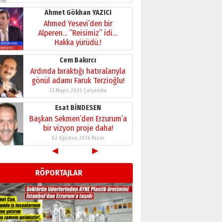
bir vizyon proje daha!
02 Ağustos 2026 Pazar
Kadir SABUNCUOĞLU
Erzurumspor’un köşe taşları
29 Haziran 2026 Pazartesi
Kenan GÜLERCİ
Murat Şahsuvaroğlu ERKON’da
çıtayı yukarı taşırken,
yönetimdekiler aşağı
çekmemeli!
Orhan BOZKURT
17 Şubat 2026 Salı
Bir fotoğraf, bir şehir, bir
◀
▶
gazeteci… Dizginler kimin
elinde?
31 Mart 2026 Salı
RÖPORTAJLAR
A. Berhan Yılmaz
BİR BÖLÜM DEĞİL, BİR ÖMÜR
SEÇİYORSUNUZ… “NEDEN
ATATÜRK ÜNİVERSİTESİ?”
28 Temmuz 2026 Salı