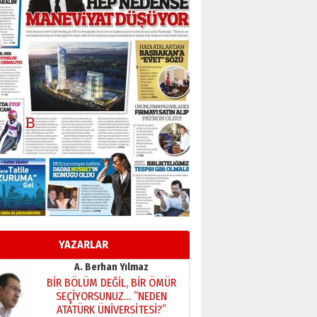
yönetimdekiler aşağı
çekmemeli!
Orhan BOZKURT
17 Şubat 2026 Salı
Bir fotoğraf, bir şehir, bir
gazeteci… Dizginler kimin
elinde?
31 Mart 2026 Salı
A. Berhan Yılmaz
BİR BÖLÜM DEĞİL, BİR ÖMÜR
SEÇİYORSUNUZ… “NEDEN
ATATÜRK ÜNİVERSİTESİ?”
28 Temmuz 2026 Salı
Ahmet Gökhan YAZICI
Ahmed Yesevi’den bir
Alperen… ”Reisimiz” idi…
Hakka yürüdü.!
26 Mart 2026 Perşembe
Cem Bakırcı
YAZARLAR
Ardında bıraktığı hatıralarıyla
gönül adamı Faruk Terzioğlu!
13 Mayıs 2026 Çarşamba
Esat BİNDESEN
Başkan Sekmen’den Erzurum’a