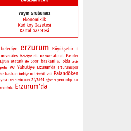
Yayın Grubumuz
Ekonomiklik
Kadıköy Gazetesi
Kartal Gazetesi
erzurum
belediye
Büyükşehir
il
Aziziye
universitesi
Pasinler
etti
ak parti
mehmet
baskani
ataturk
Spor
oldu
Eğitim
ile
ali
proje
ve
Yakutiye
Erzurum’da
erzurumspor
polis
Palandöken
baskan
bir
vali
turkiye
milletvekili
ziyaret
yeni
iyesi
icin
mhp
öğrenci
kar
Erzurumlu
Erzurum'da
urumlular