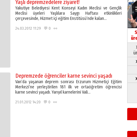
Yaşlı depremzedelere ziyaret!
Yakutiye Belediyesi Kent Konseyi Kadın Meclisi ve Gençlik
Meclisi üyeleri Yaşlılara Saygı Haftası etkinlikleri
çerçevesinde, Hizmet içi eğitim Enstitüsü’nde kalan…
24.03.2012 11:29 💬 0 👀
S
ür
ü
Depremzede öğrenciler karne sevinci yaşadı
➤
Van’da yaşanan deprem sonrası Erzurum Hizmetiçi Eğitim
Merkezi’ne yerleştirilen 181 ilk ve ortaöğretim öğrencisi
karne sevinci yaşadı. Yarıyıl karnelerini Vali…
21.01.2012 14:20 💬 0 👀