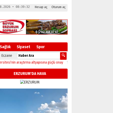
8.2026 • 08:39:33
Hesap aç
Oturum aç
Sağlık
Siyaset
Spor
 Eczane
 araştırma altyapısına güçlü onay
12:04
Oltu’da festival coşkusu konserle zirv
ERZURUM'DA HAVA