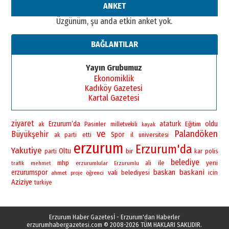
ANKET
Üzgünüm, şu anda etkin anket yok.
BAĞLANTILAR
Yayın Grubumuz
Ekonomiklik
Kadıköy Gazetesi
Kartal Gazetesi
ziyaret
Erzurum’da
ataturk
oldu
Pasinler
Eğitim
ak
milletvekili
kayak
ve
Palandöken
Büyükşehir
Spor
il
universitesi
ak parti
etti
erzurum
Erzurum'da
Yakutiye
Oltu
bir
polis
parti
kar
belediye
yeni
mhp
ile
erzurumlular
ali
trafik
mehmet
Erzurumlu
baskan
baskani
erzurumspor
vali
belediyesi
icin
ahmet
öğrenci
proje
Aziziye
turkiye
Erzurum Haber Gazetesİ - Erzurum'dan Haberler
erzurumhabergazetesi.com
© 2008-2026 TÜM HAKLARI SAKLIDIR.