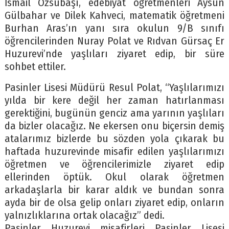
İsmail Özsubaşı, edebiyat öğretmenleri Aysun
Gülbahar ve Dilek Kahveci, matematik öğretmeni
Burhan Aras’ın yanı sıra okulun 9/B sınıfı
öğrencilerinden Nuray Polat ve Rıdvan Gürsaç Er
Huzurevi’nde yaşlıları ziyaret edip, bir süre
sohbet ettiler.
Pasinler Lisesi Müdürü Resul Polat, “Yaşlılarımızı
yılda bir kere değil her zaman hatırlanması
gerektiğini, bugünün genciz ama yarının yaşlıları
da bizler olacağız. Ne ekersen onu biçersin demiş
atalarımız bizlerde bu sözden yola çıkarak bu
haftada huzurevinde misafir edilen yaşlılarımızı
öğretmen ve öğrencilerimizle ziyaret edip
ellerinden öptük. Okul olarak öğretmen
arkadaşlarla bir karar aldık ve bundan sonra
ayda bir de olsa gelip onları ziyaret edip, onların
yalnızlıklarına ortak olacağız” dedi.
Pasinler Huzurevi misafirleri Pasinler Lisesi