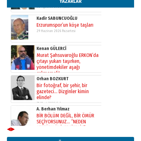
YAZARLAR
Kadir SABUNCUOĞLU
Erzurumspor’un köşe taşları
29 Haziran 2026 Pazartesi
Kenan GÜLERCİ
Murat Şahsuvaroğlu ERKON’da
çıtayı yukarı taşırken,
yönetimdekiler aşağı
çekmemeli!
Orhan BOZKURT
17 Şubat 2026 Salı
Bir fotoğraf, bir şehir, bir
gazeteci… Dizginler kimin
elinde?
31 Mart 2026 Salı
A. Berhan Yılmaz
BİR BÖLÜM DEĞİL, BİR ÖMÜR
SEÇİYORSUNUZ… “NEDEN
ATATÜRK ÜNİVERSİTESİ?”
28 Temmuz 2026 Salı
◀
▶
Ahmet Gökhan YAZICI
Ahmed Yesevi’den bir Alperen…