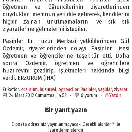
öğretmen ve öğrencilerinin ziyaretlerinden
duydukları memnuniyeti dile getirerek, kendilerini
hiçbir zaman unutmamalarını ve sık sık
ziyaretlerine gelmelerini istediler.
Pasinler Er Huzur Merkezi yetkililerinden Gül
Özdemir, ziyaretlerinden dolayı Pasinler Lisesi
öğretmen ve öğrencilerine teşekkür etti. Daha
sonra Özdemir, öğretmen ve öğrencilere
huzurevini gezdirip, işletmeleri hakkında bilgi
verdi. ERZURUM (İHA)
Etiketler:
erzurum
,
huzurevi
,
ogrenciler
,
Pasinler
,
yaşlılar
,
ziyaret
📆 24 Mart 2012 Cumartesi 14:52 · 💬 0 yorum ·
⎙ Yazdır
Bir yanıt yazın
E-posta adresiniz yayınlanmayacak.
Gerekli alanlar
*
ile
işaretlenmişlerdir