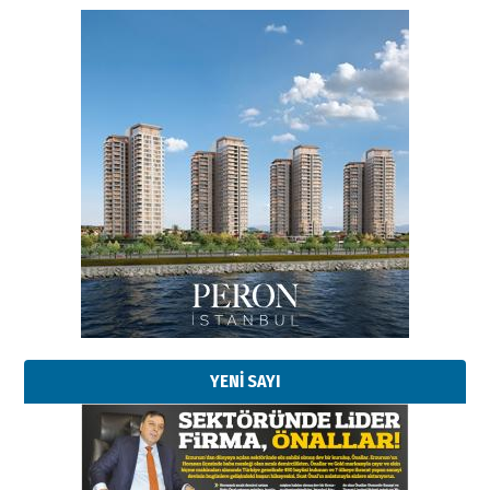
Esat BİNDESEN
Başkan Sekmen’den Erzurum’a
bir vizyon proje daha!
02 Ağustos 2026 Pazar
Kadir SABUNCUOĞLU
Erzurumspor’un köşe taşları
29 Haziran 2026 Pazartesi
YENİ SAYI
Kenan GÜLERCİ
Murat Şahsuvaroğlu ERKON’da
çıtayı yukarı taşırken,
yönetimdekiler aşağı
çekmemeli!