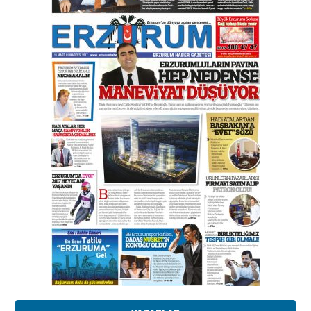
Orhan BOZKURT
17 Şubat 2026 Salı
Bir fotoğraf, bir şehir, bir
gazeteci… Dizginler kimin
elinde?
31 Mart 2026 Salı
A. Berhan Yılmaz
BİR BÖLÜM DEĞİL, BİR ÖMÜR
SEÇİYORSUNUZ… “NEDEN
ATATÜRK ÜNİVERSİTESİ?”
28 Temmuz 2026 Salı
Ahmet Gökhan YAZICI
Ahmed Yesevi’den bir Alperen…
”Reisimiz” idi… Hakka yürüdü.!
26 Mart 2026 Perşembe
Cem Bakırcı
Ardında bıraktığı hatıralarıyla
gönül adamı Faruk Terzioğlu!
13 Mayıs 2026 Çarşamba
Esat BİNDESEN
Başkan Sekmen’den Erzurum’a
bir vizyon proje daha!
02 Ağustos 2026 Pazar