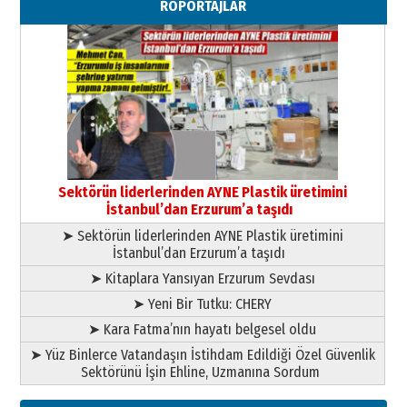
RÖPORTAJLAR
”Reisimiz” idi… Hakka yürüdü.!
26 Mart 2026 Perşembe
Cem Bakırcı
Ardında bıraktığı hatıralarıyla
gönül adamı Faruk Terzioğlu!
13 Mayıs 2026 Çarşamba
Esat BİNDESEN
Başkan Sekmen’den Erzurum’a
bir vizyon proje daha!
Sektörün liderlerinden AYNE Plastik üretimini
02 Ağustos 2026 Pazar
İstanbul’dan Erzurum’a taşıdı
➤ Sektörün liderlerinden AYNE Plastik üretimini
İstanbul’dan Erzurum’a taşıdı
➤ Kitaplara Yansıyan Erzurum Sevdası
➤ Yeni Bir Tutku: CHERY
➤ Kara Fatma’nın hayatı belgesel oldu
➤ Yüz Binlerce Vatandaşın İstihdam Edildiği Özel Güvenlik
Sektörünü İşin Ehline, Uzmanına Sordum