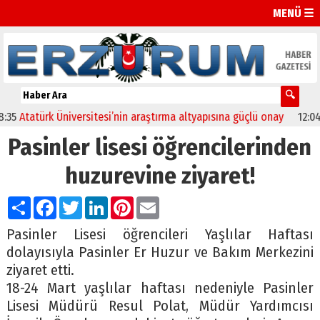
MENÜ ☰
Atatürk Üniversitesi’nin araştırma altyapısına güçlü onay
12:04
Olt
Pasinler lisesi öğrencilerinden
huzurevine ziyaret!
Paylaş
Facebook
Twitter
LinkedIn
Pinterest
Email
Pasinler Lisesi öğrencileri Yaşlılar Haftası
dolayısıyla Pasinler Er Huzur ve Bakım Merkezini
ziyaret etti.
18-24 Mart yaşlılar haftası nedeniyle Pasinler
Lisesi Müdürü Resul Polat, Müdür Yardımcısı