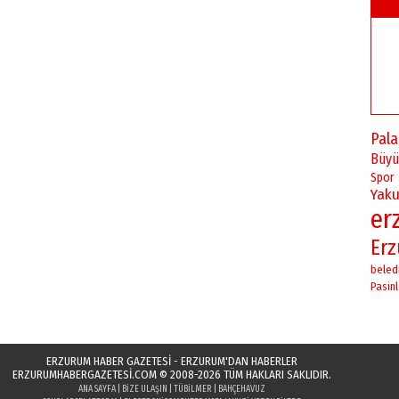
Pal
Büyü
Spor
Yaku
er
Er
beled
Pasinl
ERZURUM HABER GAZETESİ - ERZURUM'DAN HABERLER
ERZURUMHABERGAZETESI.COM
© 2008-2026 TÜM HAKLARI SAKLIDIR.
ANA SAYFA
|
BIZE ULAŞIN
|
TÜBILMER
|
BAHÇEHAVUZ