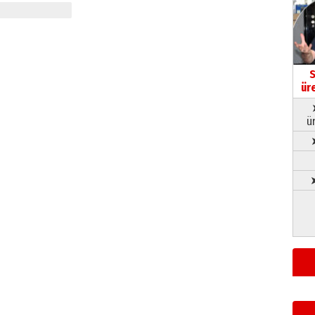
S
ür
ü
➤