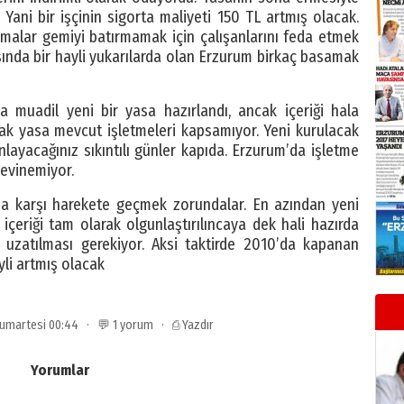
 Yani bir işçinin sigorta maliyeti 150 TL artmış olacak.
malar gemiyi batırmamak için çalışanlarını feda etmek
asında bir hayli yukarılarda olan Erzurum birkaç basamak
muadil yeni bir yasa hazırlandı, ancak içeriği hala
acak yasa mevcut işletmeleri kapsamıyor. Yeni kurulacak
anlayacağınız sıkıntılı günler kapıda. Erzurum’da işletme
sevinemiyor.
uma karşı harekete geçmek zorundalar. En azından yeni
içeriği tam olarak olgunlaştırılıncaya dek hali hazırda
n uzatılması gerekiyor. Aksi taktirde 2010’da kapanan
ayli artmış olacak
 Cumartesi 00:44 · 💬 1 yorum ·
⎙ Yazdır
Yorumlar