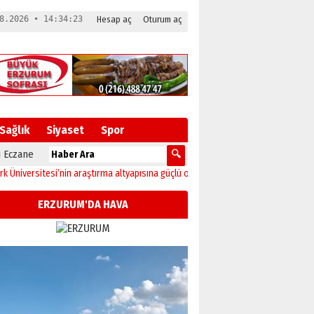
8.2026 • 14:34:24
Hesap aç
Oturum aç
Sağlık
Siyaset
Spor
 Eczane
rsitesi’nin araştırma altyapısına güçlü onay
12:04
Oltu’da festival coşkusu ko
ERZURUM'DA HAVA