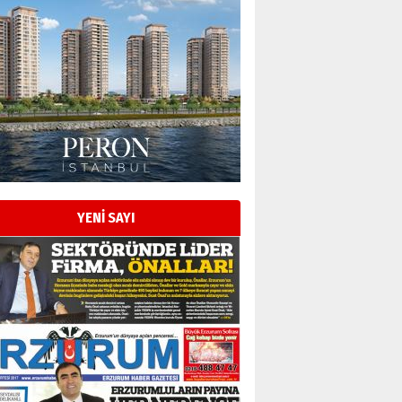
YENİ SAYI
Esat BİNDESEN