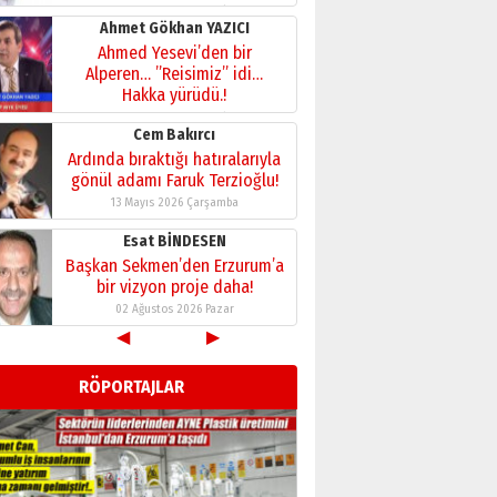
28 Temmuz 2026 Salı
Ahmet Gökhan YAZICI
Ahmed Yesevi’den bir
Alperen… ”Reisimiz” idi…
Hakka yürüdü.!
26 Mart 2026 Perşembe
Cem Bakırcı
Ardında bıraktığı hatıralarıyla
gönül adamı Faruk Terzioğlu!
13 Mayıs 2026 Çarşamba
Esat BİNDESEN
Başkan Sekmen’den Erzurum’a
bir vizyon proje daha!
02 Ağustos 2026 Pazar
◀
▶
Kadir SABUNCUOĞLU
Erzurumspor’un köşe taşları
RÖPORTAJLAR
29 Haziran 2026 Pazartesi
Kenan GÜLERCİ
Murat Şahsuvaroğlu ERKON’da