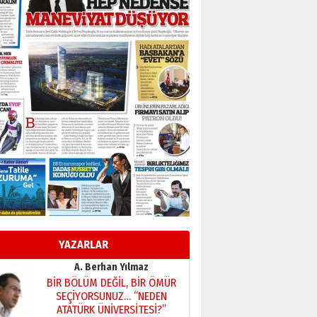
Başkan Sekmen’den Erzurum’a
bir vizyon proje daha!
02 Ağustos 2026 Pazar
Kadir SABUNCUOĞLU
Erzurumspor’un köşe taşları
29 Haziran 2026 Pazartesi
Kenan GÜLERCİ
Murat Şahsuvaroğlu ERKON’da
çıtayı yukarı taşırken,
yönetimdekiler aşağı
çekmemeli!
Orhan BOZKURT
17 Şubat 2026 Salı
Bir fotoğraf, bir şehir, bir
gazeteci… Dizginler kimin
elinde?
YAZARLAR
31 Mart 2026 Salı
A. Berhan Yılmaz
BİR BÖLÜM DEĞİL, BİR ÖMÜR
SEÇİYORSUNUZ… “NEDEN
ATATÜRK ÜNİVERSİTESİ?”