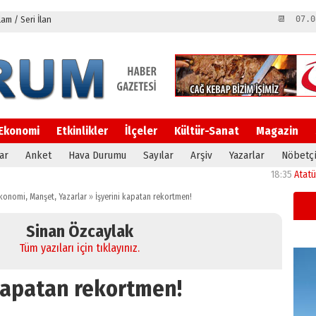
m / Seri İlan
📆 07.0
Ekonomi
Etkinlikler
İlçeler
Kültür-Sanat
Magazin
ar
Anket
Hava Durumu
Sayılar
Arşiv
Yazarlar
Nöbetçi
18:35
Atatürk Ünive
konomi
,
Manşet
,
Yazarlar
»
İşyerini kapatan rekortmen!
Sinan Özcaylak
Tüm yazıları için tıklayınız.
 kapatan rekortmen!