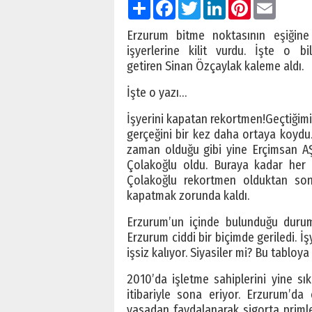
Paylaş
Facebook
Twitter
LinkedIn
Pinterest
Email
Erzurum bitme noktasının eşiğine g
işyerlerine kilit vurdu. İşte o b
getiren Sinan Özçaylak kaleme aldı.
İşte o yazı…
İşyerini kapatan rekortmen!
Geçtiğim
gerçeğini bir kez daha ortaya koydu.
zaman olduğu gibi yine Erçimsan AŞ.
Çolakoğlu oldu. Buraya kadar her 
Çolakoğlu rekortmen olduktan son
kapatmak zorunda kaldı.
Erzurum’un içinde bulunduğu durum
Erzurum ciddi bir biçimde geriledi. İ
işsiz kalıyor. Siyasiler mi? Bu tabloy
2010’da işletme sahiplerini yine sık
itibariyle sona eriyor. Erzurum’da 
yasadan faydalanarak sigorta primle