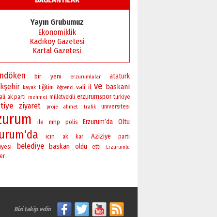
Başkan Sekmen’den Erzurum’a
bir vizyon proje daha!
Yayın Grubumuz
02 Ağustos 2026 Pazar
Ekonomiklik
Kadıköy Gazetesi
Kartal Gazetesi
andöken
bir
yeni
ataturk
erzurumlular
ve
kşehir
baskani
vali
Eğitim
il
öğrenci
kayak
erzurumspor
ali
ak parti
milletvekili
turkiye
mehmet
tiye
ziyaret
universitesi
ahmet
proje
trafik
zurum
Erzurum’da
Oltu
ile
mhp
polis
zurum'da
Aziziye
icin
ak
kar
parti
belediye
baskan
oldu
iyesi
etti
Erzurumlu
er
Bizi takip edin