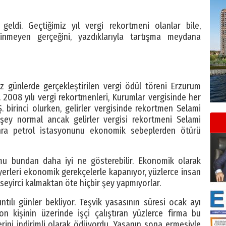
eldi. Geçtiğimiz yıl vergi rekortmeni olanlar bile,
ilinmeyen gerçeğini, yazdıklarıyla tartışma meydana
iz günlerde gerçekleştirilen vergi ödül töreni Erzurum
 2008 yılı vergi rekortmenleri, Kurumlar vergisinde her
 birinci olurken, gelirler vergisinde rekortmen Selami
şey normal ancak gelirler vergisi rekortmeni Selami
ra petrol istasyonunu ekonomik sebeplerden ötürü
u bundan daha iyi ne gösterebilir. Ekonomik olarak
şyerleri ekonomik gerekçelerle kapanıyor, yüzlerce insan
a seyirci kalmaktan öte hiçbir şey yapmıyorlar.
ıntılı günler bekliyor. Teşvik yasasının süresi ocak ayı
on kişinin üzerinde işçi çalıştıran yüzlerce firma bu
rini indirimli olarak ödüyordu. Yasanın sona ermesiyle