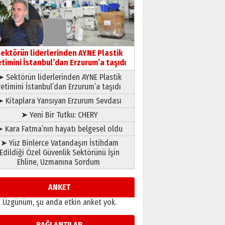
çıtayı yukarı taşırken,
yönetimdekiler aşağı
çekmemeli!
Orhan BOZKURT
17 Şubat 2026 Salı
Bir fotoğraf, bir şehir, bir
gazeteci… Dizginler kimin
ektörün liderlerinden AYNE Plastik
elinde?
etimini İstanbul’dan Erzurum’a taşıdı
31 Mart 2026 Salı
➤ Sektörün liderlerinden AYNE Plastik
A. Berhan Yılmaz
retimini İstanbul’dan Erzurum’a taşıdı
BİR BÖLÜM DEĞİL, BİR ÖMÜR
SEÇİYORSUNUZ… “NEDEN
➤ Kitaplara Yansıyan Erzurum Sevdası
ATATÜRK ÜNİVERSİTESİ?”
➤ Yeni Bir Tutku: CHERY
28 Temmuz 2026 Salı
Ahmet Gökhan YAZICI
 Kara Fatma’nın hayatı belgesel oldu
Ahmed Yesevi’den bir
➤ Yüz Binlerce Vatandaşın İstihdam
Alperen… ”Reisimiz” idi…
Edildiği Özel Güvenlik Sektörünü İşin
Hakka yürüdü.!
Ehline, Uzmanına Sordum
26 Mart 2026 Perşembe
Cem Bakırcı
Ardında bıraktığı hatıralarıyla
ANKET
gönül adamı Faruk Terzioğlu!
Üzgünüm, şu anda etkin anket yok.
13 Mayıs 2026 Çarşamba
Esat BİNDESEN
BAĞLANTILAR