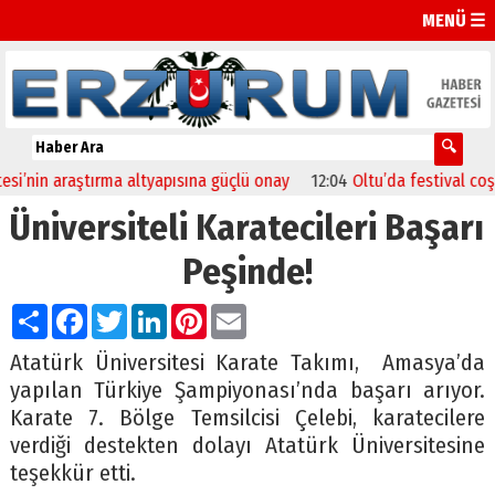
MENÜ ☰
i’nin araştırma altyapısına güçlü onay
12:04
Oltu’da festival coşkus
Üniversiteli Karatecileri Başarı
Peşinde!
Paylaş
Facebook
Twitter
LinkedIn
Pinterest
Email
Atatürk Üniversitesi Karate Takımı, Amasya’da
yapılan Türkiye Şampiyonası’nda başarı arıyor.
Karate 7. Bölge Temsilcisi Çelebi, karatecilere
verdiği destekten dolayı Atatürk Üniversitesine
teşekkür etti.