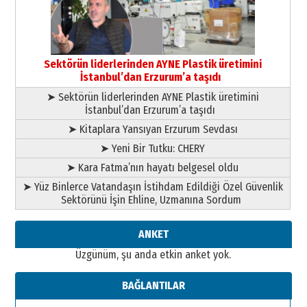
13 Mayıs 2026 Çarşamba
Esat BİNDESEN
Başkan Sekmen’den Erzurum’a
bir vizyon proje daha!
Sektörün liderlerinden AYNE Plastik üretimini
02 Ağustos 2026 Pazar
İstanbul’dan Erzurum’a taşıdı
➤ Sektörün liderlerinden AYNE Plastik üretimini
İstanbul’dan Erzurum’a taşıdı
➤ Kitaplara Yansıyan Erzurum Sevdası
➤ Yeni Bir Tutku: CHERY
➤ Kara Fatma’nın hayatı belgesel oldu
➤ Yüz Binlerce Vatandaşın İstihdam Edildiği Özel Güvenlik
Sektörünü İşin Ehline, Uzmanına Sordum
ANKET
Üzgünüm, şu anda etkin anket yok.
BAĞLANTILAR