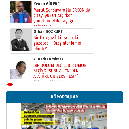
Kenan GÜLERCİ
Murat Şahsuvaroğlu ERKON’da
çıtayı yukarı taşırken,
yönetimdekiler aşağı
çekmemeli!
Orhan BOZKURT
17 Şubat 2026 Salı
Bir fotoğraf, bir şehir, bir
gazeteci… Dizginler kimin
elinde?
31 Mart 2026 Salı
A. Berhan Yılmaz
BİR BÖLÜM DEĞİL, BİR ÖMÜR
SEÇİYORSUNUZ… “NEDEN
ATATÜRK ÜNİVERSİTESİ?”
28 Temmuz 2026 Salı
◀
▶
Ahmet Gökhan YAZICI
Ahmed Yesevi’den bir Alperen…
RÖPORTAJLAR
”Reisimiz” idi… Hakka yürüdü.!
26 Mart 2026 Perşembe
Cem Bakırcı
Ardında bıraktığı hatıralarıyla
gönül adamı Faruk Terzioğlu!