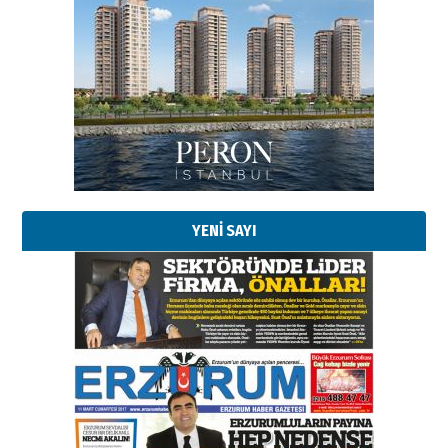
Esat BİNDESEN
Başkan Sekmen’den Erzurum’a
bir vizyon proje daha!
02 Ağustos 2026 Pazar
Kadir SABUNCUOĞLU
Erzurumspor’un köşe taşları
29 Haziran 2026 Pazartesi
YENİ SAYI
Kenan GÜLERCİ
Murat Şahsuvaroğlu ERKON’da
çıtayı yukarı taşırken,
yönetimdekiler aşağı
çekmemeli!
Orhan BOZKURT
17 Şubat 2026 Salı
Bir fotoğraf, bir şehir, bir
gazeteci… Dizginler kimin
elinde?
31 Mart 2026 Salı
A. Berhan Yılmaz