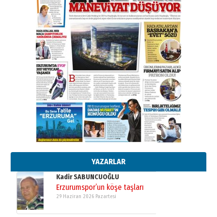
BİR BÖLÜM DEĞİL, BİR ÖMÜR
SEÇİYORSUNUZ… “NEDEN
ATATÜRK ÜNİVERSİTESİ?”
28 Temmuz 2026 Salı
Ahmet Gökhan YAZICI
Ahmed Yesevi’den bir Alperen…
”Reisimiz” idi… Hakka yürüdü.!
26 Mart 2026 Perşembe
Cem Bakırcı
Ardında bıraktığı hatıralarıyla
gönül adamı Faruk Terzioğlu!
13 Mayıs 2026 Çarşamba
Esat BİNDESEN
Başkan Sekmen’den Erzurum’a
bir vizyon proje daha!
02 Ağustos 2026 Pazar
YAZARLAR
Kadir SABUNCUOĞLU
Erzurumspor’un köşe taşları
29 Haziran 2026 Pazartesi