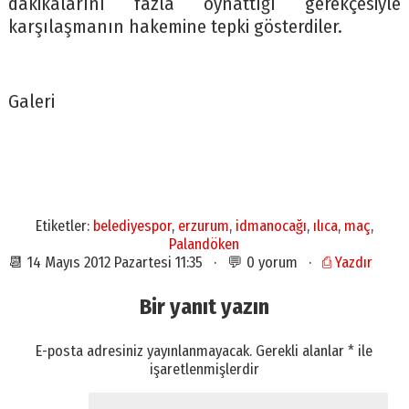
dakikalarını fazla oynattığı gerekçesiyle
karşılaşmanın hakemine tepki gösterdiler.
Galeri
Etiketler:
belediyespor
,
erzurum
,
idmanocağı
,
ılıca
,
maç
,
Palandöken
📆 14 Mayıs 2012 Pazartesi 11:35 · 💬 0 yorum ·
⎙ Yazdır
Bir yanıt yazın
E-posta adresiniz yayınlanmayacak.
Gerekli alanlar
*
ile
işaretlenmişlerdir