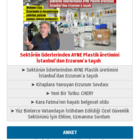
26 Mart 2026 Perşembe
Cem Bakırcı
Ardında bıraktığı hatıralarıyla
gönül adamı Faruk Terzioğlu!
13 Mayıs 2026 Çarşamba
Esat BİNDESEN
Başkan Sekmen’den Erzurum’a
Sektörün liderlerinden AYNE Plastik üretimini
bir vizyon proje daha!
İstanbul’dan Erzurum’a taşıdı
02 Ağustos 2026 Pazar
➤ Sektörün liderlerinden AYNE Plastik üretimini
İstanbul’dan Erzurum’a taşıdı
➤ Kitaplara Yansıyan Erzurum Sevdası
➤ Yeni Bir Tutku: CHERY
➤ Kara Fatma’nın hayatı belgesel oldu
➤ Yüz Binlerce Vatandaşın İstihdam Edildiği Özel Güvenlik
Sektörünü İşin Ehline, Uzmanına Sordum
ANKET