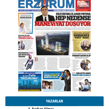
Bir fotoğraf, bir şehir, bir
gazeteci… Dizginler kimin
elinde?
31 Mart 2026 Salı
A. Berhan Yılmaz
BİR BÖLÜM DEĞİL, BİR ÖMÜR
SEÇİYORSUNUZ… “NEDEN
ATATÜRK ÜNİVERSİTESİ?”
28 Temmuz 2026 Salı
Ahmet Gökhan YAZICI
Ahmed Yesevi’den bir Alperen…
”Reisimiz” idi… Hakka yürüdü.!
26 Mart 2026 Perşembe
Cem Bakırcı
Ardında bıraktığı hatıralarıyla
gönül adamı Faruk Terzioğlu!
13 Mayıs 2026 Çarşamba
Esat BİNDESEN
Başkan Sekmen’den Erzurum’a
bir vizyon proje daha!
YAZARLAR
02 Ağustos 2026 Pazar