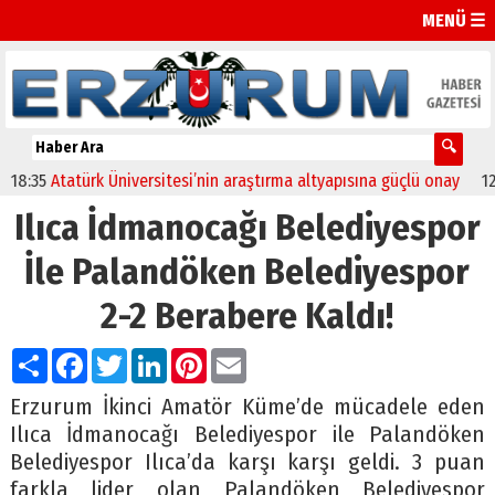
MENÜ ☰
35
Atatürk Üniversitesi’nin araştırma altyapısına güçlü onay
12:04
Ilıca İdmanocağı Belediyespor
İle Palandöken Belediyespor
2-2 Berabere Kaldı!
Paylaş
Facebook
Twitter
LinkedIn
Pinterest
Email
Erzurum İkinci Amatör Küme’de mücadele eden
Ilıca İdmanocağı Belediyespor ile Palandöken
Belediyespor Ilıca’da karşı karşı geldi. 3 puan
farkla lider olan Palandöken Belediyespor