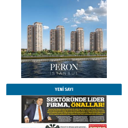
Esat BİNDESEN
Başkan Sekmen’den Erzurum’a
bir vizyon proje daha!
02 Ağustos 2026 Pazar
Kadir SABUNCUOĞLU
Erzurumspor’un köşe taşları
29 Haziran 2026 Pazartesi
YENİ SAYI
Kenan GÜLERCİ
Murat Şahsuvaroğlu ERKON’da
çıtayı yukarı taşırken,
yönetimdekiler aşağı
çekmemeli!
Orhan BOZKURT
17 Şubat 2026 Salı