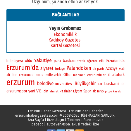
Üzgünüm, şu anda etkin anket yok.
BAĞLANTILAR
Yayın Grubumuz
Ekonomiklik
Kadıköy Gazetesi
Kartal Gazetesi
Yakutiye
baskan
oldu
Erzurum’da
belediyesi
parti
öğrenci
etti
trafik
Erzurum'da
Palandöken
ziyaret
Aziziye
vali
turkiye
ak parti
bir
Oltu
ataturk
polis
il
ali
milletvekili
erzurumlular
Erzurumlu
mehmet
erzurum
belediye
Büyükşehir
baskani
universitesi
ile
kar
ve
erzurumspor
yeni
Spor
icin
Pasinler
Eğitim
mhp
ahmet
ak
proje
kayak
Erzurum Haber Gazetesİ - Erzurum'dan Haberler
erzurumhabergazetesi.com
© 2008-2026 TÜM HAKLARI SAKLIDIR.
Ana Sayfa
|
Bize Ulaşın
|
Tübilmer
|
BahçeHavuz
peosoc
|
autosveh
Mspa Jakuzi Yedek Filtre