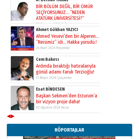
Kadir SABUNCUOĞLU
Erzurumspor’un köşe taşları
29 Haziran 2026 Pazartesi
Kenan GÜLERCİ
Murat Şahsuvaroğlu ERKON’da
çıtayı yukarı taşırken,
yönetimdekiler aşağı
çekmemeli!
Orhan BOZKURT
17 Şubat 2026 Salı
Bir fotoğraf, bir şehir, bir
gazeteci… Dizginler kimin
elinde?
31 Mart 2026 Salı
A. Berhan Yılmaz
BİR BÖLÜM DEĞİL, BİR ÖMÜR
SEÇİYORSUNUZ… “NEDEN
ATATÜRK ÜNİVERSİTESİ?”
◀
▶
28 Temmuz 2026 Salı
Ahmet Gökhan YAZICI
RÖPORTAJLAR
Ahmed Yesevi’den bir Alperen…
”Reisimiz” idi… Hakka yürüdü.!