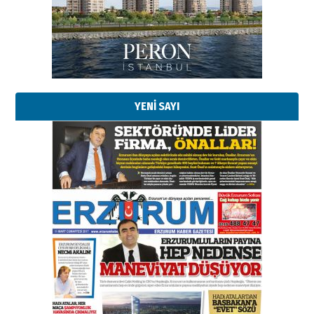
bir vizyon proje daha!
02 Ağustos 2026 Pazar
Kadir SABUNCUOĞLU
Erzurumspor’un köşe taşları
29 Haziran 2026 Pazartesi
YENİ SAYI
Kenan GÜLERCİ
Murat Şahsuvaroğlu ERKON’da
çıtayı yukarı taşırken,
yönetimdekiler aşağı
çekmemeli!
Orhan BOZKURT
17 Şubat 2026 Salı
Bir fotoğraf, bir şehir, bir
gazeteci… Dizginler kimin
elinde?
31 Mart 2026 Salı
A. Berhan Yılmaz
BİR BÖLÜM DEĞİL, BİR ÖMÜR
SEÇİYORSUNUZ… “NEDEN
ATATÜRK ÜNİVERSİTESİ?”
28 Temmuz 2026 Salı
Ahmet Gökhan YAZICI