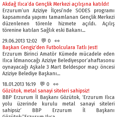
Akdağ Ilıca’da Gençlik Merkezi açılışına katıldı!
Erzurum’un Aziziye İlçesi’nde SODES programı
kapsamında yapımı tamamlanan Gençlik Merkezi
düzenlenen törenle hizmete açıldı. Açılış
törenine katılan Sağlık eski Bakanı…
29.06.2013 12:02 💬 0 👀
Başkan Cengiz’den Futbolculara Tatlı Jest!
Erzurum Birinci Amatör Kümede mücadele eden
Ilıca İdmanocağı Aziziye Belediyespor’ahaftasonu
oynayacağı Aşkale 3 Mart Beldespor maçı öncesi
Aziziye Belediye Başkanı…
18.01.2013 16:19 💬 0 👀
Gözütok, metal sanayi siteleri sahipsiz!
BBP Erzurum İl Başkanı Gözütok, ‘Erzurum Ilıca
yolu üzerinde kurulu metal sanayi siteleri
sahipsiz’ BBP Erzurum İl Başkanı
Gözütok;”Erzurum Ilıca…