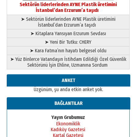
bir vizyon proje daha!
Sektörün liderlerinden AYNE Plastik üretimini
02 Ağustos 2026 Pazar
İstanbul’dan Erzurum’a taşıdı
➤ Sektörün liderlerinden AYNE Plastik üretimini
İstanbul’dan Erzurum’a taşıdı
➤ Kitaplara Yansıyan Erzurum Sevdası
➤ Yeni Bir Tutku: CHERY
➤ Kara Fatma’nın hayatı belgesel oldu
➤ Yüz Binlerce Vatandaşın İstihdam Edildiği Özel Güvenlik
Sektörünü İşin Ehline, Uzmanına Sordum
ANKET
Üzgünüm, şu anda etkin anket yok.
BAĞLANTILAR
Yayın Grubumuz
Ekonomiklik
Kadıköy Gazetesi
Kartal Gazetesi