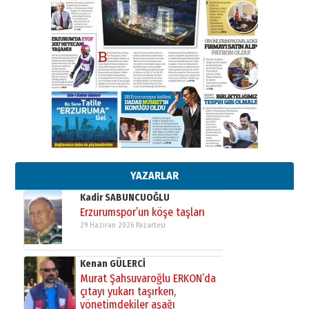
Ahmed Yesevi’den bir Alperen…
”Reisimiz” idi… Hakka yürüdü.!
26 Mart 2026 Perşembe
Cem Bakırcı
Ardında bıraktığı hatıralarıyla
gönül adamı Faruk Terzioğlu!
13 Mayıs 2026 Çarşamba
Esat BİNDESEN
Başkan Sekmen’den Erzurum’a
bir vizyon proje daha!
02 Ağustos 2026 Pazar
YAZARLAR
Kadir SABUNCUOĞLU
Erzurumspor’un köşe taşları
29 Haziran 2026 Pazartesi
Kenan GÜLERCİ
Murat Şahsuvaroğlu ERKON’da
çıtayı yukarı taşırken,
yönetimdekiler aşağı