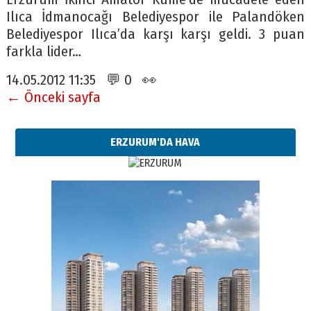
Ilıca İdmanocağı Belediyespor ile Palandöken
Belediyespor Ilıca’da karşı karşı geldi. 3 puan
farkla lider…
14.05.2012 11:35 💬 0 👀
← Önceki sayfa
ERZURUM'DA HAVA
Esat BİNDESEN
Başkan Sekmen’den Erzurum’a