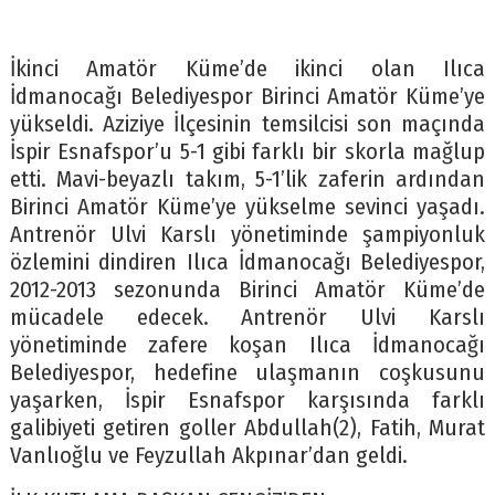
İkinci Amatör Küme’de ikinci olan Ilıca
İdmanocağı Belediyespor Birinci Amatör Küme’ye
yükseldi. Aziziye İlçesinin temsilcisi son maçında
İspir Esnafspor’u 5-1 gibi farklı bir skorla mağlup
etti. Mavi-beyazlı takım, 5-1’lik zaferin ardından
Birinci Amatör Küme’ye yükselme sevinci yaşadı.
Antrenör Ulvi Karslı yönetiminde şampiyonluk
özlemini dindiren Ilıca İdmanocağı Belediyespor,
2012-2013 sezonunda Birinci Amatör Küme’de
mücadele edecek. Antrenör Ulvi Karslı
yönetiminde zafere koşan Ilıca İdmanocağı
Belediyespor, hedefine ulaşmanın coşkusunu
yaşarken, İspir Esnafspor karşısında farklı
galibiyeti getiren goller Abdullah(2), Fatih, Murat
Vanlıoğlu ve Feyzullah Akpınar’dan geldi.