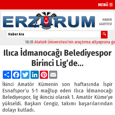
MENÜ ☰
18:35
Atatürk Üniversitesi’nin araştırma altyapısına güçlü
Ilıca İdmanocağı Belediyespor
Birinci Lig’de…
Paylaş
Facebook
Twitter
LinkedIn
Pinterest
Email
İkinci Amatör Kümenin son haftasında İspir
Esnafspor’u 5-1 mağlup eden Ilıca İdmanocağı
Belediyespor, lig ikincisi olarak 1. Amatör Küme’ye
yükseldi. Başkan Cengiz, takımı başarılarından
dolayı kutladı.