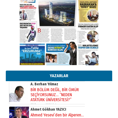
Kadir SABUNCUOĞLU
Erzurumspor’un köşe taşları
29 Haziran 2026 Pazartesi
Kenan GÜLERCİ
Murat Şahsuvaroğlu ERKON’da
çıtayı yukarı taşırken,
yönetimdekiler aşağı
çekmemeli!
Orhan BOZKURT
17 Şubat 2026 Salı
Bir fotoğraf, bir şehir, bir
gazeteci… Dizginler kimin
elinde?
YAZARLAR
31 Mart 2026 Salı
A. Berhan Yılmaz
BİR BÖLÜM DEĞİL, BİR ÖMÜR
SEÇİYORSUNUZ… “NEDEN
ATATÜRK ÜNİVERSİTESİ?”
28 Temmuz 2026 Salı
Ahmet Gökhan YAZICI
Ahmed Yesevi’den bir Alperen…