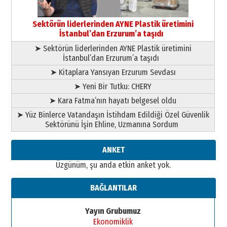
17 Şubat 2026 Salı
Bir fotoğraf, bir şehir, bir
gazeteci… Dizginler kimin
Sektörün liderlerinden AYNE Plastik üretimini
elinde?
İstanbul’dan Erzurum’a taşıdı
31 Mart 2026 Salı
➤ Sektörün liderlerinden AYNE Plastik üretimini
A. Berhan Yılmaz
İstanbul’dan Erzurum’a taşıdı
BİR BÖLÜM DEĞİL, BİR ÖMÜR
SEÇİYORSUNUZ… “NEDEN
➤ Kitaplara Yansıyan Erzurum Sevdası
ATATÜRK ÜNİVERSİTESİ?”
➤ Yeni Bir Tutku: CHERY
28 Temmuz 2026 Salı
Ahmet Gökhan YAZICI
➤ Kara Fatma’nın hayatı belgesel oldu
Ahmed Yesevi’den bir Alperen…
➤ Yüz Binlerce Vatandaşın İstihdam Edildiği Özel Güvenlik
”Reisimiz” idi… Hakka yürüdü.!
Sektörünü İşin Ehline, Uzmanına Sordum
26 Mart 2026 Perşembe
Cem Bakırcı
ANKET
Ardında bıraktığı hatıralarıyla
Üzgünüm, şu anda etkin anket yok.
gönül adamı Faruk Terzioğlu!
13 Mayıs 2026 Çarşamba
BAĞLANTILAR
Esat BİNDESEN
Başkan Sekmen’den Erzurum’a
Yayın Grubumuz
bir vizyon proje daha!
Ekonomiklik
02 Ağustos 2026 Pazar