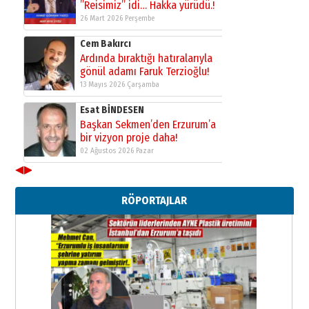
”Reisimiz” idi… Hakka yürüdü.!
26 Mart 2026 Perşembe
Cem Bakırcı
Ardında bıraktığı hatıralarıyla
gönül adamı Faruk Terzioğlu!
13 Mayıs 2026 Çarşamba
Esat BİNDESEN
Başkan Sekmen’den Erzurum’a
bir vizyon proje daha!
02 Ağustos 2026 Pazar
◀
▶
Kadir SABUNCUOĞLU
Erzurumspor’un köşe taşları
RÖPORTAJLAR
29 Haziran 2026 Pazartesi
Kenan GÜLERCİ
Murat Şahsuvaroğlu ERKON’da
çıtayı yukarı taşırken,
yönetimdekiler aşağı
çekmemeli!
Orhan BOZKURT