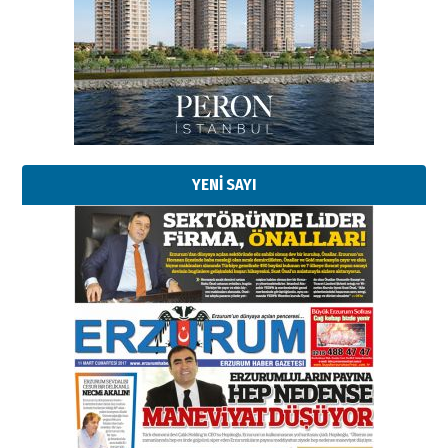
YENİ SAYI
Esat BİNDESEN
Başkan Sekmen’den Erzurum’a
bir vizyon proje daha!
02 Ağustos 2026 Pazar