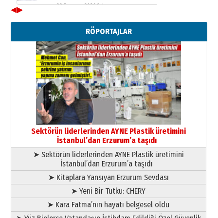
28 Temmuz 2026 Salı
◀
▶
Ahmet Gökhan YAZICI
Ahmed Yesevi’den bir Alperen…
RÖPORTAJLAR
”Reisimiz” idi… Hakka yürüdü.!
26 Mart 2026 Perşembe
Cem Bakırcı
Ardında bıraktığı hatıralarıyla
gönül adamı Faruk Terzioğlu!
13 Mayıs 2026 Çarşamba
Esat BİNDESEN
Başkan Sekmen’den Erzurum’a
bir vizyon proje daha!
Sektörün liderlerinden AYNE Plastik üretimini
02 Ağustos 2026 Pazar
İstanbul’dan Erzurum’a taşıdı
➤ Sektörün liderlerinden AYNE Plastik üretimini
İstanbul’dan Erzurum’a taşıdı
➤ Kitaplara Yansıyan Erzurum Sevdası
➤ Yeni Bir Tutku: CHERY
➤ Kara Fatma’nın hayatı belgesel oldu