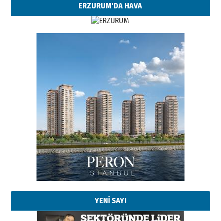
ERZURUM'DA HAVA
Esat BİNDESEN
Başkan Sekmen’den Erzurum’a
bir vizyon proje daha!
02 Ağustos 2026 Pazar
Kadir SABUNCUOĞLU
Erzurumspor’un köşe taşları
29 Haziran 2026 Pazartesi
YENİ SAYI
Kenan GÜLERCİ
Murat Şahsuvaroğlu ERKON’da