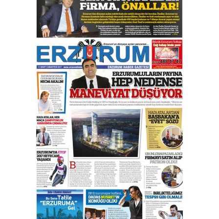
çıtayı yukarı taşırken,
yönetimdekiler aşağı
çekmemeli!
Orhan BOZKURT
17 Şubat 2026 Salı
Bir fotoğraf, bir şehir, bir
gazeteci… Dizginler kimin
elinde?
31 Mart 2026 Salı
A. Berhan Yılmaz
BİR BÖLÜM DEĞİL, BİR ÖMÜR
SEÇİYORSUNUZ… “NEDEN
ATATÜRK ÜNİVERSİTESİ?”
28 Temmuz 2026 Salı
Ahmet Gökhan YAZICI
Ahmed Yesevi’den bir Alperen…
”Reisimiz” idi… Hakka yürüdü.!
26 Mart 2026 Perşembe
Cem Bakırcı
Ardında bıraktığı hatıralarıyla
gönül adamı Faruk Terzioğlu!
13 Mayıs 2026 Çarşamba
Esat BİNDESEN