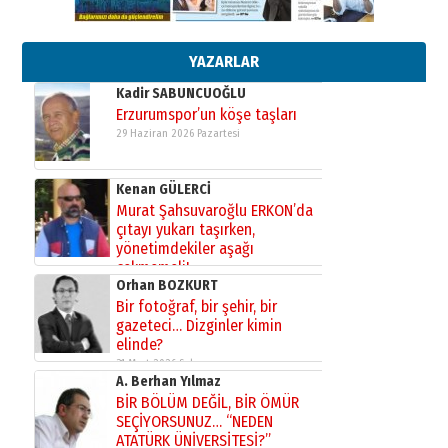
Başkan Sekmen’den Erzurum’a
bir vizyon proje daha!
02 Ağustos 2026 Pazar
YAZARLAR
Kadir SABUNCUOĞLU
Erzurumspor’un köşe taşları
29 Haziran 2026 Pazartesi
Kenan GÜLERCİ
Murat Şahsuvaroğlu ERKON’da
çıtayı yukarı taşırken,
yönetimdekiler aşağı
çekmemeli!
Orhan BOZKURT
17 Şubat 2026 Salı
Bir fotoğraf, bir şehir, bir
gazeteci… Dizginler kimin
elinde?
31 Mart 2026 Salı
A. Berhan Yılmaz
BİR BÖLÜM DEĞİL, BİR ÖMÜR
SEÇİYORSUNUZ… “NEDEN
ATATÜRK ÜNİVERSİTESİ?”