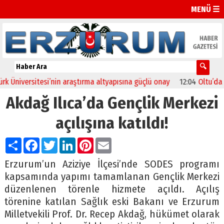
MENÜ ☰
Üniversitesi’nin araştırma altyapısına güçlü onay
12:04
Oltu’da fes
Akdağ Ilıca’da Gençlik Merkezi
açılışına katıldı!
Paylaş
Facebook
Twitter
LinkedIn
Pinterest
Email
Erzurum’un Aziziye İlçesi’nde SODES programı
kapsamında yapımı tamamlanan Gençlik Merkezi
düzenlenen törenle hizmete açıldı. Açılış
törenine katılan Sağlık eski Bakanı ve Erzurum
Milletvekili Prof. Dr. Recep Akdağ, hükümet olarak