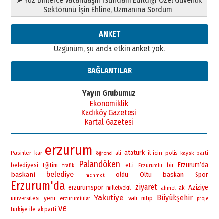
➤ Yüz Binlerce Vatandaşın İstihdam Edildiği Özel Güvenlik
Sektörünü İşin Ehline, Uzmanına Sordum
ANKET
Üzgünüm, şu anda etkin anket yok.
BAĞLANTILAR
Yayın Grubumuz
Ekonomiklik
Kadıköy Gazetesi
Kartal Gazetesi
erzurum
ataturk
Pasinler
il
icin
polis
kar
öğrenci
ali
parti
kayak
Palandöken
bir
Erzurum’da
belediyesi
Eğitim
etti
trafik
Erzurumlu
belediye
baskani
baskan
oldu
Oltu
Spor
mehmet
Erzurum'da
ziyaret
erzurumspor
Aziziye
milletvekili
ahmet
ak
Yakutiye
Büyükşehir
yeni
vali
universitesi
mhp
erzurumlular
proje
ve
ile
turkiye
ak parti