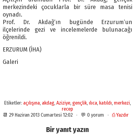
merkezindeki çocuklarla bir süre masa tenisi
oynadı.
Prof. Dr. Akdağ’ın bugünde Erzurum’un
ilçelerinde gezi ve incelemelerde bulunacağı
öğrenildi.
ERZURUM (İHA)
Galeri
Etiketler:
açılışına
,
akdag
,
Aziziye
,
gençlik
,
ılıca
,
katıldı
,
merkezi
,
recep
📆 29 Haziran 2013 Cumartesi 12:02 · 💬 0 yorum ·
⎙ Yazdır
Bir yanıt yazın