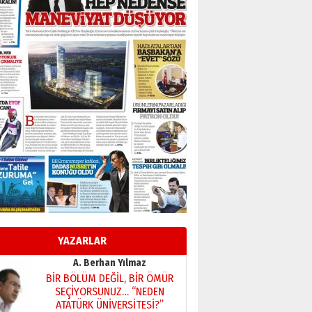
Başkan Sekmen’den Erzurum’a
bir vizyon proje daha!
02 Ağustos 2026 Pazar
Kadir SABUNCUOĞLU
Erzurumspor’un köşe taşları
29 Haziran 2026 Pazartesi
Kenan GÜLERCİ
Murat Şahsuvaroğlu ERKON’da
çıtayı yukarı taşırken,
yönetimdekiler aşağı
çekmemeli!
Orhan BOZKURT
17 Şubat 2026 Salı
Bir fotoğraf, bir şehir, bir
gazeteci… Dizginler kimin
elinde?
YAZARLAR
31 Mart 2026 Salı
A. Berhan Yılmaz
BİR BÖLÜM DEĞİL, BİR ÖMÜR
SEÇİYORSUNUZ… “NEDEN
ATATÜRK ÜNİVERSİTESİ?”