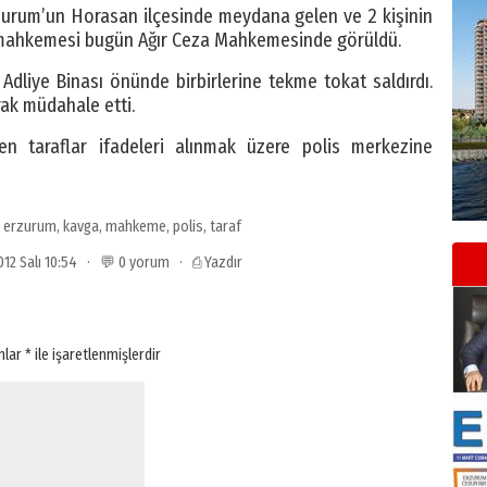
Erzurum’un Horasan ilçesinde meydana gelen ve 2 kişinin
n, mahkemesi bugün Ağır Ceza Mahkemesinde görüldü.
Adliye Binası önünde birbirlerine tekme tokat saldırdı.
rak müdahale etti.
len taraflar ifadeleri alınmak üzere polis merkezine
,
erzurum
,
kavga
,
mahkeme
,
polis
,
taraf
2012 Salı 10:54 · 💬 0 yorum ·
⎙ Yazdır
anlar
*
ile işaretlenmişlerdir