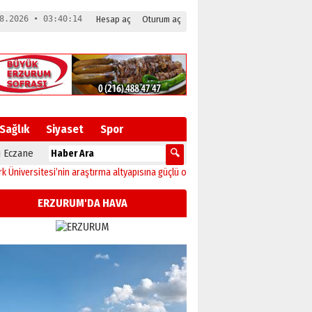
8.2026 • 03:40:15
Hesap aç
Oturum aç
Sağlık
Siyaset
Spor
 Eczane
rsitesi’nin araştırma altyapısına güçlü onay
12:04
Oltu’da festival coşkusu kon
ERZURUM'DA HAVA