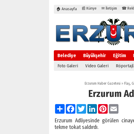
📰 Künye
✉ İletişim
☎ Rekla
🏠 Anasayfa
Belediye
Büyükşehir
Eğitim
Foto Galeri
Video Galeri
Röportajl
Erzurum Haber Gazetesi
»
Flaş
,
G
Erzurum Ad
Paylaş
Facebook
Twitter
LinkedIn
Pinterest
Email
Erzurum Adliyesinde görülen cinayet
tekme tokat saldırdı.