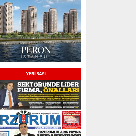
YENİ SAYI
Esat BİNDESEN