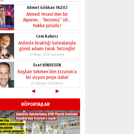
28 Temmuz 2026 Salı
Ahmet Gökhan YAZICI
Ahmed Yesevi’den bir
Alperen… ”Reisimiz” idi…
Hakka yürüdü.!
26 Mart 2026 Perşembe
Cem Bakırcı
Ardında bıraktığı hatıralarıyla
gönül adamı Faruk Terzioğlu!
13 Mayıs 2026 Çarşamba
Esat BİNDESEN
Başkan Sekmen’den Erzurum’a
bir vizyon proje daha!
02 Ağustos 2026 Pazar
◀
▶
Kadir SABUNCUOĞLU
Erzurumspor’un köşe taşları
RÖPORTAJLAR
29 Haziran 2026 Pazartesi
Kenan GÜLERCİ
Murat Şahsuvaroğlu ERKON’da