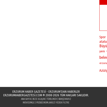
Spor
atatu
Büyü
yeni
bele
erzuru
Azizi
ERZURUM HABER GAZETESİ - ERZURUM'DAN HABERLER
ERZURUMHABERGAZETESI.COM
© 2008-2026 TÜM HAKLARI SAKLIDIR.
ANA SAYFA
|
BIZE ULAŞIN
|
TÜBILMER
|
BAHÇEHAVUZ
MOVIESPAGE
|
PEOSOC
MSPA JAKUZI YEDEK FILTRE