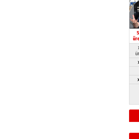
S
ür
ü
➤