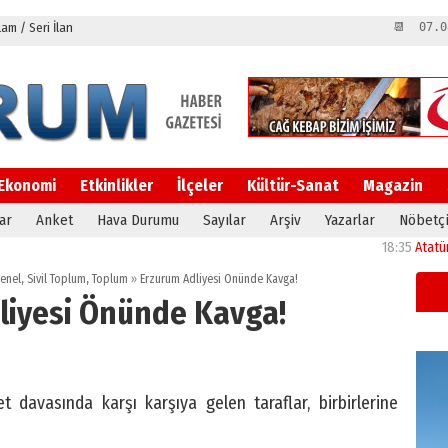
m / Seri İlan
📆 07.0
Ekonomi
Etkinlikler
İlçeler
Kültür-Sanat
Magazin
ar
Anket
Hava Durumu
Sayılar
Arşiv
Yazarlar
Nöbetçi
18:35
Atatürk Ünive
enel
,
Sivil Toplum
,
Toplum
»
Erzurum Adliyesi Önünde Kavga!
liyesi Önünde Kavga!
 davasında karşı karşıya gelen taraflar, birbirlerine