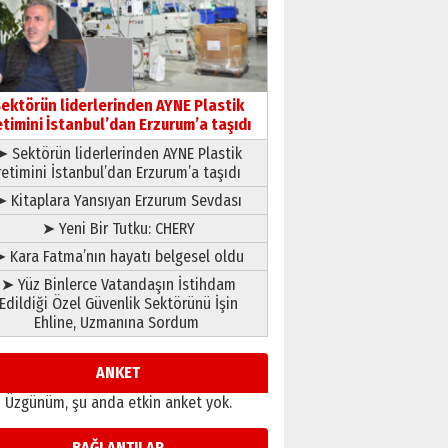
çıtayı yukarı taşırken,
yönetimdekiler aşağı
çekmemeli!
Orhan BOZKURT
17 Şubat 2026 Salı
Bir fotoğraf, bir şehir, bir
gazeteci… Dizginler kimin
ektörün liderlerinden AYNE Plastik
elinde?
etimini İstanbul’dan Erzurum’a taşıdı
31 Mart 2026 Salı
➤ Sektörün liderlerinden AYNE Plastik
A. Berhan Yılmaz
retimini İstanbul’dan Erzurum’a taşıdı
BİR BÖLÜM DEĞİL, BİR ÖMÜR
SEÇİYORSUNUZ… “NEDEN
➤ Kitaplara Yansıyan Erzurum Sevdası
ATATÜRK ÜNİVERSİTESİ?”
➤ Yeni Bir Tutku: CHERY
28 Temmuz 2026 Salı
Ahmet Gökhan YAZICI
 Kara Fatma’nın hayatı belgesel oldu
Ahmed Yesevi’den bir
➤ Yüz Binlerce Vatandaşın İstihdam
Alperen… ”Reisimiz” idi…
Edildiği Özel Güvenlik Sektörünü İşin
Hakka yürüdü.!
Ehline, Uzmanına Sordum
26 Mart 2026 Perşembe
Cem Bakırcı
Ardında bıraktığı hatıralarıyla
ANKET
gönül adamı Faruk Terzioğlu!
Üzgünüm, şu anda etkin anket yok.
13 Mayıs 2026 Çarşamba
Esat BİNDESEN
BAĞLANTILAR