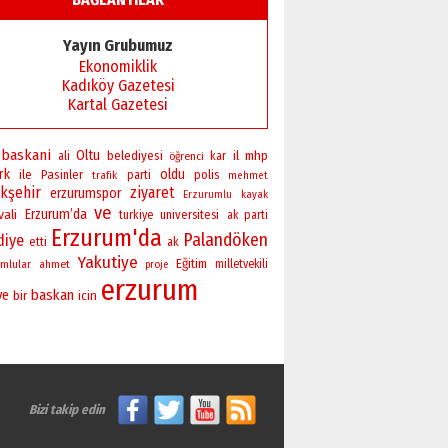
Başkan Sekmen’den Erzurum’a
bir vizyon proje daha!
Yayın Grubumuz
02 Ağustos 2026 Pazar
Ekonomiklik
Kadıköy Gazetesi
Kartal Gazetesi
baskani
Oltu
belediyesi
il
mhp
ali
öğrenci
kar
rk
oldu
ile
Pasinler
polis
parti
trafik
mehmet
kşehir
ziyaret
erzurumspor
Erzurumlu
kayak
ve
vali
Erzurum’da
universitesi
turkiye
ak parti
Erzurum'da
Palandöken
diye
etti
ak
Yakutiye
Eğitim
mlular
ahmet
milletvekili
proje
erzurum
baskan
ye
bir
icin
Bizi takip edin