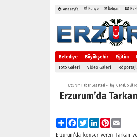
📰 Künye
✉ İletişim
☎ Rekla
🏠 Anasayfa
Belediye
Büyükşehir
Eğitim
Foto Galeri
Video Galeri
Röportajl
Erzurum Haber Gazetesi
»
Flaş
,
Genel
,
Sivil 
Erzurum’da Tarkan
Paylaş
Facebook
Twitter
LinkedIn
Pinterest
Email
Erzurum’da konser veren Tarkan ve 