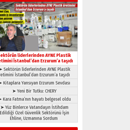
Hakka yürüdü.!
26 Mart 2026 Perşembe
Cem Bakırcı
Ardında bıraktığı hatıralarıyla
gönül adamı Faruk Terzioğlu!
13 Mayıs 2026 Çarşamba
Esat BİNDESEN
Başkan Sekmen’den Erzurum’a
bir vizyon proje daha!
ektörün liderlerinden AYNE Plastik
02 Ağustos 2026 Pazar
etimini İstanbul’dan Erzurum’a taşıdı
➤ Sektörün liderlerinden AYNE Plastik
retimini İstanbul’dan Erzurum’a taşıdı
➤ Kitaplara Yansıyan Erzurum Sevdası
➤ Yeni Bir Tutku: CHERY
 Kara Fatma’nın hayatı belgesel oldu
➤ Yüz Binlerce Vatandaşın İstihdam
Edildiği Özel Güvenlik Sektörünü İşin
Ehline, Uzmanına Sordum