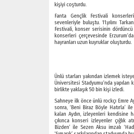
kişiyi coşturdu.
Fanta Gençlik Festivali konserl
sevenleriyle buluştu. 11.yılını Tark
Festivali, konser serisinin dördüncü
konserleri çerçevesinde Erzurum’d
hayranları uzun kuyruklar oluşturdu.
Ünlü starları yakından izlemek isteye
Üniversitesi Stadyumu’nda yapılan ko
birlikte yaklaşık 50 bin kişi izledi.
Sahneye ilk önce ünlü rockçı Emre Ay
sonra, ‘Beni Biraz Böyle Hatırla’ il
kalan Aydın, izleyenleri kendisine
çıkınca konseri izleyenler çığlık a
Bizden’ ile Sezen Aksu imzalı ‘Had
‘Şımarık’ şarkılarından stadyumda bulu