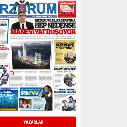
Bir fotoğraf, bir şehir, bir
gazeteci… Dizginler kimin
elinde?
31 Mart 2026 Salı
A. Berhan Yılmaz
BİR BÖLÜM DEĞİL, BİR ÖMÜR
SEÇİYORSUNUZ… “NEDEN
ATATÜRK ÜNİVERSİTESİ?”
28 Temmuz 2026 Salı
Ahmet Gökhan YAZICI
Ahmed Yesevi’den bir
Alperen… ”Reisimiz” idi…
Hakka yürüdü.!
26 Mart 2026 Perşembe
Cem Bakırcı
Ardında bıraktığı hatıralarıyla
gönül adamı Faruk Terzioğlu!
13 Mayıs 2026 Çarşamba
Esat BİNDESEN
Başkan Sekmen’den Erzurum’a
bir vizyon proje daha!
YAZARLAR
02 Ağustos 2026 Pazar