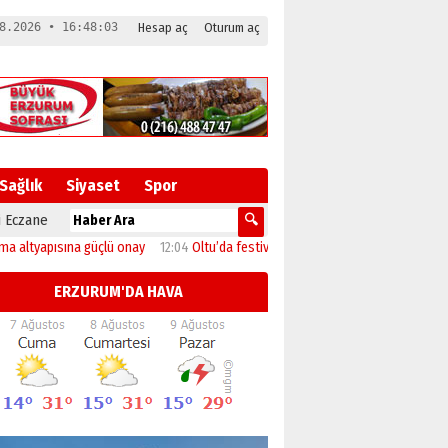
8.2026 • 16:48:04
Hesap aç
Oturum aç
Sağlık
Siyaset
Spor
 Eczane
apısına güçlü onay
12:04
Oltu’da festival coşkusu konserle zirveye ulaştı
11:
ERZURUM'DA HAVA