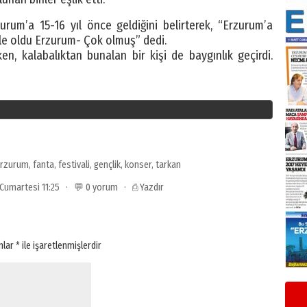
urum’a 15-16 yıl önce geldiğini belirterek, “Erzurum’a
le oldu Erzurum- Çok olmuş” dedi.
en, kalabalıktan bunalan bir kişi de baygınlık geçirdi.
rzurum
,
fanta
,
festivali
,
gençlik
,
konser
,
tarkan
2 Cumartesi 11:25 · 💬 0 yorum ·
⎙ Yazdır
anlar
*
ile işaretlenmişlerdir