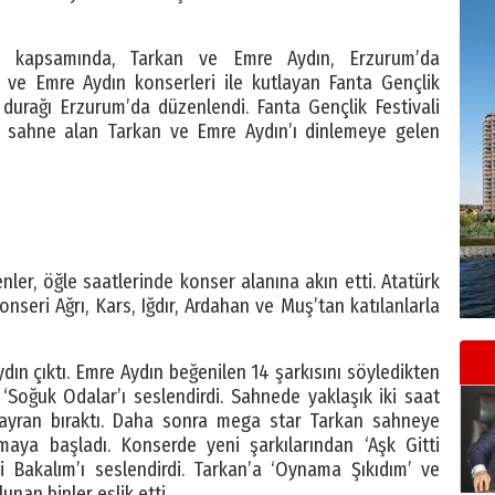
eri kapsamında, Tarkan ve Emre Aydın, Erzurum’da
an ve Emre Aydın konserleri ile kutlayan Fanta Gençlik
 durağı Erzurum’da düzenlendi. Fanta Gençlik Festivali
a sahne alan Tarkan ve Emre Aydın’ı dinlemeye gelen
nler, öğle saatlerinde konser alanına akın etti. Atatürk
nseri Ağrı, Kars, Iğdır, Ardahan ve Muş’tan katılanlarla
dın çıktı. Emre Aydın beğenilen 14 şarkısını söyledikten
e ‘Soğuk Odalar’ı seslendirdi. Sahnede yaklaşık iki saat
 hayran bıraktı. Daha sonra mega star Tarkan sahneye
tmaya başladı. Konserde yeni şarkılarından ‘Aşk Gitti
i Bakalım’ı seslendirdi. Tarkan’a ‘Oynama Şıkıdım’ ve
nan binler eşlik etti.