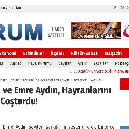
m / Seri İlan
📆 06.0
Ekonomi
Etkinlikler
İlçeler
Kültür-Sanat
Magazin
ar
Anket
Hava Durumu
Sayılar
Arşiv
Yazarlar
Nöbetçi
18:35
Atatürk Üniversitesi’nin araştırma alty
Toplum
,
Toplum
»
Erzurum’da Tarkan ve Emre Aydın, Hayranlarını Coşturdu!
 ve Emre Aydın, Hayranlarını
Coşturdu!
Emre Aydın sevilen şarkılarını seslendirerek binlerce