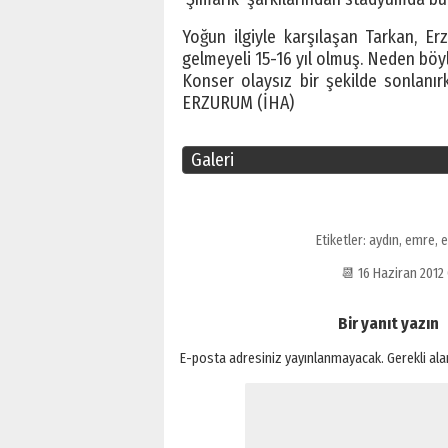
Yoğun ilgiyle karşılaşan Tarkan, Erz
gelmeyeli 15-16 yıl olmuş. Neden böy
Konser olaysız bir şekilde sonlanırk
ERZURUM (İHA)
Galeri
Etiketler:
aydın
,
emre
,
e
📆 16 Haziran 201
Bir yanıt yazın
E-posta adresiniz yayınlanmayacak.
Gerekli al