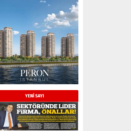
Esat BİNDESEN
Başkan Sekmen’den Erzurum’a
bir vizyon proje daha!
02 Ağustos 2026 Pazar
Kadir SABUNCUOĞLU
Erzurumspor’un köşe taşları
29 Haziran 2026 Pazartesi
YENİ SAYI
Kenan GÜLERCİ
Murat Şahsuvaroğlu ERKON’da
çıtayı yukarı taşırken,
yönetimdekiler aşağı
çekmemeli!
Orhan BOZKURT
17 Şubat 2026 Salı