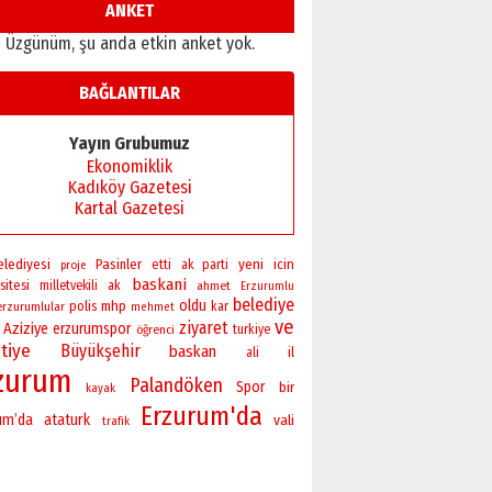
ANKET
Üzgünüm, şu anda etkin anket yok.
BAĞLANTILAR
Yayın Grubumuz
Ekonomiklik
Kadıköy Gazetesi
Kartal Gazetesi
yeni
elediyesi
Pasinler
icin
etti
ak parti
proje
baskani
sitesi
milletvekili
ak
ahmet
Erzurumlu
belediye
oldu
polis
mhp
erzurumlular
kar
mehmet
ve
ziyaret
Aziziye
erzurumspor
öğrenci
turkiye
tiye
Büyükşehir
baskan
il
ali
zurum
Palandöken
Spor
bir
kayak
Erzurum'da
um’da
ataturk
vali
trafik