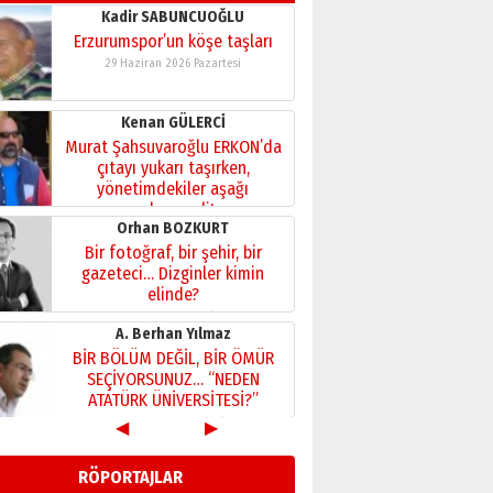
Kadir SABUNCUOĞLU
Erzurumspor’un köşe taşları
29 Haziran 2026 Pazartesi
Kenan GÜLERCİ
Murat Şahsuvaroğlu ERKON’da
çıtayı yukarı taşırken,
yönetimdekiler aşağı
çekmemeli!
Orhan BOZKURT
17 Şubat 2026 Salı
Bir fotoğraf, bir şehir, bir
gazeteci… Dizginler kimin
elinde?
31 Mart 2026 Salı
A. Berhan Yılmaz
BİR BÖLÜM DEĞİL, BİR ÖMÜR
SEÇİYORSUNUZ… “NEDEN
ATATÜRK ÜNİVERSİTESİ?”
28 Temmuz 2026 Salı
◀
▶
Ahmet Gökhan YAZICI
Ahmed Yesevi’den bir
RÖPORTAJLAR
Alperen… ”Reisimiz” idi…