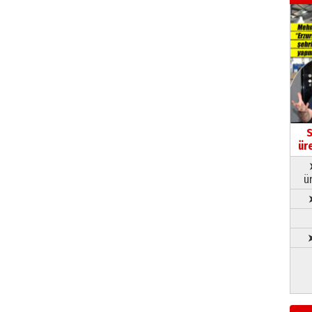
S
ür
ü
➤