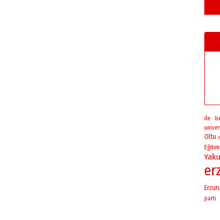
ile
b
univer
Oltu
Eğitim
Yaku
er
Erzur
parti