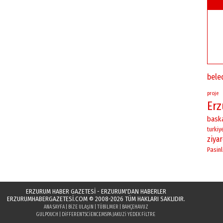
bele
proje
Er
bask
turkiy
ziya
Pasinl
ERZURUM HABER GAZETESİ - ERZURUM'DAN HABERLER
ERZURUMHABERGAZETESI.COM
© 2008-2026 TÜM HAKLARI SAKLIDIR.
ANA SAYFA
|
BIZE ULAŞIN
|
TÜBILMER
|
BAHÇEHAVUZ
GULPOUCH
|
DIFFERENTSCIENCE
MSPA JAKUZI YEDEK FILTRE