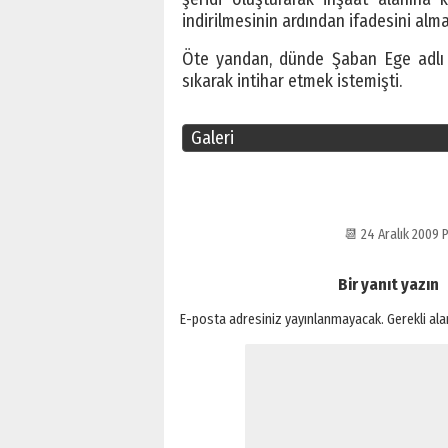
indirilmesinin ardından ifadesini alm
Öte yandan, dünde Şaban Ege adlı b
sıkarak intihar etmek istemişti.
Galeri
📆 24 Aralık 200
Bir yanıt yazın
E-posta adresiniz yayınlanmayacak.
Gerekli al