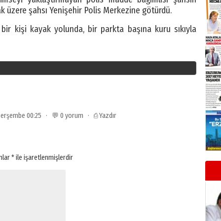
ak üzere şahsı Yenişehir Polis Merkezine götürdü.
ir kişi kayak yolunda, bir parkta başına kuru sıkıyla
9 Perşembe 00:25 · 💬 0 yorum ·
⎙ Yazdır
anlar
*
ile işaretlenmişlerdir