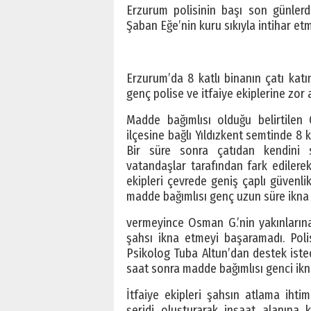
Erzurum polisinin başı son günlerd
Şaban Eğe’nin kuru sıkıyla intihar etm
Erzurum’da 8 katlı binanın çatı katı
genç polise ve itfaiye ekiplerine zor 
Madde bağımlısı olduğu belirtile
ilçesine bağlı Yıldızkent semtinde 8 
Bir süre sonra çatıdan kendini s
vatandaşlar tarafından fark edilerek 
ekipleri çevrede geniş çaplı güvenli
madde bağımlısı genç uzun süre ikna 
vermeyince Osman G.’nin yakınlarına 
şahsı ikna etmeyi başaramadı. Pol
Psikolog Tuba Altun’dan destek iste
saat sonra madde bağımlısı genci ikn
İtfaiye ekipleri şahsın atlama ihtim
şeridi oluşturarak inşaat alanına 