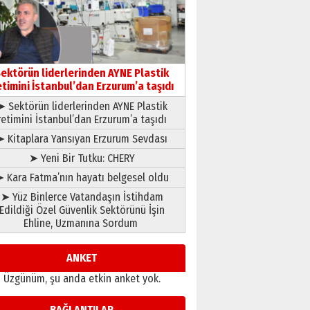
çıtayı yukarı taşırken,
yönetimdekiler aşağı
çekmemeli!
Orhan BOZKURT
17 Şubat 2026 Salı
Bir fotoğraf, bir şehir, bir
gazeteci… Dizginler kimin
ektörün liderlerinden AYNE Plastik
elinde?
etimini İstanbul’dan Erzurum’a taşıdı
31 Mart 2026 Salı
➤ Sektörün liderlerinden AYNE Plastik
A. Berhan Yılmaz
retimini İstanbul’dan Erzurum’a taşıdı
BİR BÖLÜM DEĞİL, BİR ÖMÜR
SEÇİYORSUNUZ… “NEDEN
➤ Kitaplara Yansıyan Erzurum Sevdası
ATATÜRK ÜNİVERSİTESİ?”
➤ Yeni Bir Tutku: CHERY
28 Temmuz 2026 Salı
Ahmet Gökhan YAZICI
 Kara Fatma’nın hayatı belgesel oldu
Ahmed Yesevi’den bir
➤ Yüz Binlerce Vatandaşın İstihdam
Alperen… ”Reisimiz” idi…
Edildiği Özel Güvenlik Sektörünü İşin
Hakka yürüdü.!
Ehline, Uzmanına Sordum
26 Mart 2026 Perşembe
Cem Bakırcı
Ardında bıraktığı hatıralarıyla
ANKET
gönül adamı Faruk Terzioğlu!
Üzgünüm, şu anda etkin anket yok.
13 Mayıs 2026 Çarşamba
Esat BİNDESEN
BAĞLANTILAR