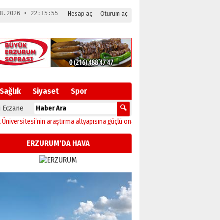
8.2026 • 22:15:55
Hesap aç
Oturum aç
Sağlık
Siyaset
Spor
 Eczane
itesi’nin araştırma altyapısına güçlü onay
12:04
Oltu’da festival coşkusu kons
ERZURUM'DA HAVA