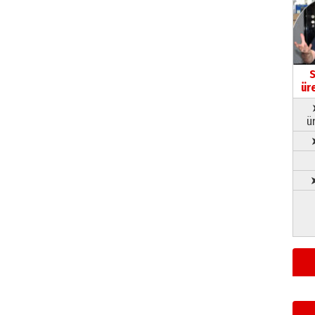
S
ür
ü
➤