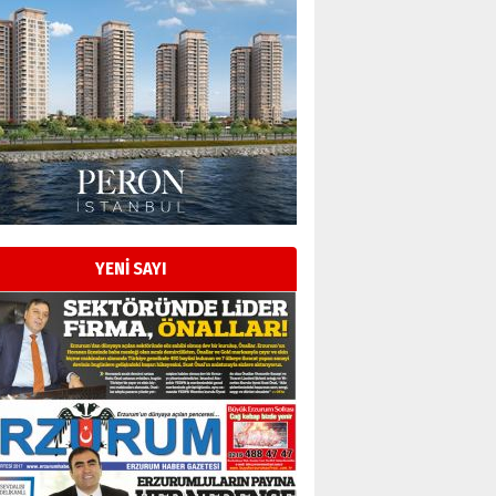
YENİ SAYI
Esat BİNDESEN