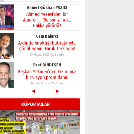
28 Temmuz 2026 Salı
Ahmet Gökhan YAZICI
Ahmed Yesevi’den bir
Alperen… ”Reisimiz” idi…
Hakka yürüdü.!
26 Mart 2026 Perşembe
Cem Bakırcı
Ardında bıraktığı hatıralarıyla
gönül adamı Faruk Terzioğlu!
13 Mayıs 2026 Çarşamba
Esat BİNDESEN
Başkan Sekmen’den Erzurum’a
bir vizyon proje daha!
02 Ağustos 2026 Pazar
◀
▶
Kadir SABUNCUOĞLU
Erzurumspor’un köşe taşları
RÖPORTAJLAR
29 Haziran 2026 Pazartesi
Kenan GÜLERCİ
Murat Şahsuvaroğlu ERKON’da