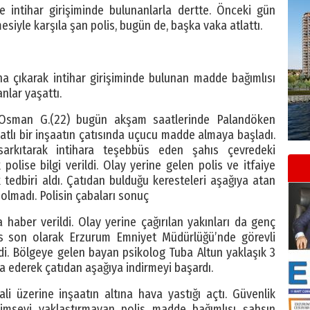
e intihar girişiminde bulunanlarla dertte. Önceki gün
esiyle karşıla şan polis, bugün de, başka vaka atlattı.
na çıkarak intihar girişiminde bulunan madde bağımlısı
anlar yaşattı.
n Osman G.(22) bugün akşam saatlerinde Palandöken
katlı bir inşaatın çatısında uçucu madde almaya başladı.
arkıtarak intihara teşebbüs eden şahıs çevredeki
polise bilgi verildi. Olay yerine gelen polis ve itfaiye
k tedbiri aldı. Çatıdan bulduğu keresteleri aşağıya atan
olmadı. Polisin çabaları sonuç
haber verildi. Olay yerine çağırılan yakınları da genç
is son olarak Erzurum Emniyet Müdürlüğü’nde görevli
di. Bölgeye gelen bayan psikolog Tuba Altun yaklaşık 3
a ederek çatıdan aşağıya indirmeyi başardı.
ali üzerine inşaatın altına hava yastığı açtı. Güvenlik
kimseyi yaklaştırmayan polis madde bağımlısı şahsın