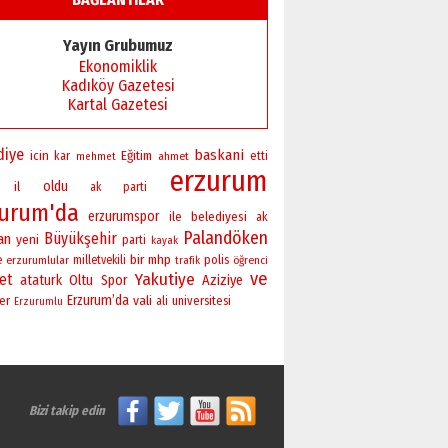
Başkan Sekmen’den Erzurum’a
bir vizyon proje daha!
Yayın Grubumuz
02 Ağustos 2026 Pazar
Ekonomiklik
Kadıköy Gazetesi
Kartal Gazetesi
diye
baskani
icin
Eğitim
kar
ahmet
etti
mehmet
erzurum
oldu
il
ak parti
zurum'da
erzurumspor
ile
belediyesi
ak
Palandöken
Büyükşehir
an
yeni
parti
kayak
bir
mhp
polis
e
erzurumlular
milletvekili
öğrenci
trafik
ve
Yakutiye
ret
ataturk
Oltu
Spor
Aziziye
Erzurum’da
vali
er
universitesi
ali
Erzurumlu
Bizi takip edin