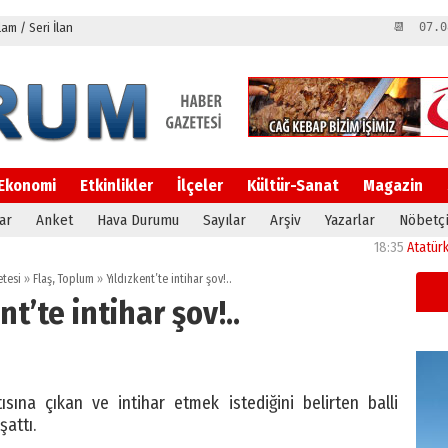
m / Seri İlan
📆 07.0
Ekonomi
Etkinlikler
İlçeler
Kültür-Sanat
Magazin
ar
Anket
Hava Durumu
Sayılar
Arşiv
Yazarlar
Nöbetçi
18:35
Atatürk Ünivers
tesi
»
Flaş
,
Toplum
»
Yıldızkent’te intihar şov!..
nt’te intihar şov!..
ısına çıkan ve intihar etmek istediğini belirten balli
şattı.