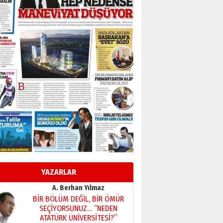
Başkan Sekmen’den Erzurum’a
bir vizyon proje daha!
02 Ağustos 2026 Pazar
Kadir SABUNCUOĞLU
Erzurumspor’un köşe taşları
29 Haziran 2026 Pazartesi
Kenan GÜLERCİ
Murat Şahsuvaroğlu ERKON’da
çıtayı yukarı taşırken,
yönetimdekiler aşağı
çekmemeli!
Orhan BOZKURT
17 Şubat 2026 Salı
Bir fotoğraf, bir şehir, bir
gazeteci… Dizginler kimin
elinde?
YAZARLAR
31 Mart 2026 Salı
A. Berhan Yılmaz
BİR BÖLÜM DEĞİL, BİR ÖMÜR
SEÇİYORSUNUZ… “NEDEN
ATATÜRK ÜNİVERSİTESİ?”