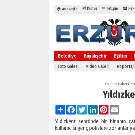
📰 Künye
✉ İletişim
☎ Rekla
🏠 Anasayfa
Belediye
Büyükşehir
Eğitim
Foto Galeri
Video Galeri
Röportajl
Erzurum Haber Gaze
Yıldızke
Paylaş
Facebook
Twitter
LinkedIn
Pinterest
Email
Yıldızkent semtinde bir binanın çat
kullanıcısı genç polislere zor anlar ya