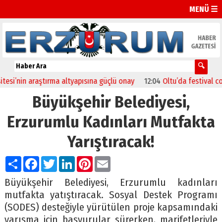
MENÜ ☰
i’nin araştırma altyapısına güçlü onay
12:04
Oltu’da festival coşku
Büyükşehir Belediyesi,
Erzurumlu Kadınları Mutfakta
Yarıştıracak!
Paylaş
Facebook
Twitter
LinkedIn
Pinterest
Email
Büyükşehir Belediyesi, Erzurumlu kadınları
mutfakta yatıştıracak. Sosyal Destek Programı
(SODES) desteğiyle yürütülen proje kapsamındaki
yarışma için başvurular sürerken, marifetleriyle