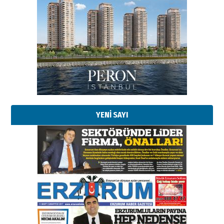
Esat BİNDESEN
Başkan Sekmen’den Erzurum’a
bir vizyon proje daha!
02 Ağustos 2026 Pazar
Kadir SABUNCUOĞLU
Erzurumspor’un köşe taşları
29 Haziran 2026 Pazartesi
YENİ SAYI
Kenan GÜLERCİ
Murat Şahsuvaroğlu ERKON’da
çıtayı yukarı taşırken,
yönetimdekiler aşağı
çekmemeli!
Orhan BOZKURT
17 Şubat 2026 Salı
Bir fotoğraf, bir şehir, bir
gazeteci… Dizginler kimin
elinde?
31 Mart 2026 Salı
A. Berhan Yılmaz