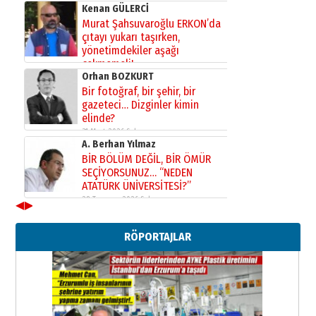
Kenan GÜLERCİ
Murat Şahsuvaroğlu ERKON’da
çıtayı yukarı taşırken,
yönetimdekiler aşağı
çekmemeli!
Orhan BOZKURT
17 Şubat 2026 Salı
Bir fotoğraf, bir şehir, bir
gazeteci… Dizginler kimin
elinde?
31 Mart 2026 Salı
A. Berhan Yılmaz
BİR BÖLÜM DEĞİL, BİR ÖMÜR
SEÇİYORSUNUZ… “NEDEN
ATATÜRK ÜNİVERSİTESİ?”
28 Temmuz 2026 Salı
◀
▶
Ahmet Gökhan YAZICI
Ahmed Yesevi’den bir Alperen…
RÖPORTAJLAR
”Reisimiz” idi… Hakka yürüdü.!
26 Mart 2026 Perşembe
Cem Bakırcı
Ardında bıraktığı hatıralarıyla
gönül adamı Faruk Terzioğlu!