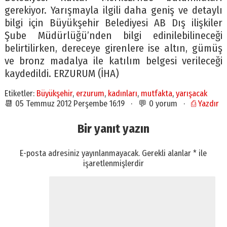
gerekiyor. Yarışmayla ilgili daha geniş ve detaylı
bilgi için Büyükşehir Belediyesi AB Dış ilişkiler
Şube Müdürlüğü’nden bilgi edinilebilineceği
belirtilirken, dereceye girenlere ise altın, gümüş
ve bronz madalya ile katılım belgesi verileceği
kaydedildi. ERZURUM (İHA)
Etiketler:
Büyükşehir
,
erzurum
,
kadınları
,
mutfakta
,
yarışacak
📆 05 Temmuz 2012 Perşembe 16:19 · 💬 0 yorum ·
⎙ Yazdır
Bir yanıt yazın
E-posta adresiniz yayınlanmayacak.
Gerekli alanlar
*
ile
işaretlenmişlerdir