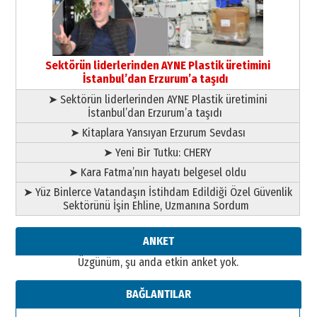
13 Mayıs 2026 Çarşamba
Esat BİNDESEN
Başkan Sekmen’den Erzurum’a
bir vizyon proje daha!
Sektörün liderlerinden AYNE Plastik üretimini
02 Ağustos 2026 Pazar
İstanbul’dan Erzurum’a taşıdı
➤ Sektörün liderlerinden AYNE Plastik üretimini
İstanbul’dan Erzurum’a taşıdı
➤ Kitaplara Yansıyan Erzurum Sevdası
➤ Yeni Bir Tutku: CHERY
➤ Kara Fatma’nın hayatı belgesel oldu
➤ Yüz Binlerce Vatandaşın İstihdam Edildiği Özel Güvenlik
Sektörünü İşin Ehline, Uzmanına Sordum
ANKET
Üzgünüm, şu anda etkin anket yok.
BAĞLANTILAR