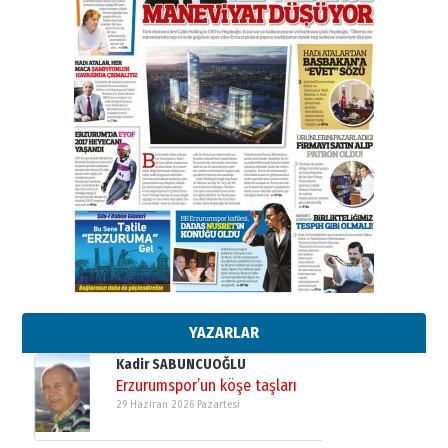
BİR BÖLÜM DEĞİL, BİR ÖMÜR
SEÇİYORSUNUZ… “NEDEN
ATATÜRK ÜNİVERSİTESİ?”
28 Temmuz 2026 Salı
Ahmet Gökhan YAZICI
Ahmed Yesevi’den bir Alperen…
”Reisimiz” idi… Hakka yürüdü.!
26 Mart 2026 Perşembe
Cem Bakırcı
Ardında bıraktığı hatıralarıyla
gönül adamı Faruk Terzioğlu!
13 Mayıs 2026 Çarşamba
Esat BİNDESEN
Başkan Sekmen’den Erzurum’a
bir vizyon proje daha!
02 Ağustos 2026 Pazar
YAZARLAR
Kadir SABUNCUOĞLU
Erzurumspor’un köşe taşları
29 Haziran 2026 Pazartesi