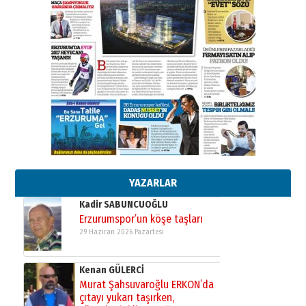
Ahmet Gökhan YAZICI
Ahmed Yesevi’den bir Alperen…
”Reisimiz” idi… Hakka yürüdü.!
26 Mart 2026 Perşembe
Cem Bakırcı
Ardında bıraktığı hatıralarıyla
gönül adamı Faruk Terzioğlu!
13 Mayıs 2026 Çarşamba
Esat BİNDESEN
Başkan Sekmen’den Erzurum’a
bir vizyon proje daha!
02 Ağustos 2026 Pazar
YAZARLAR
Kadir SABUNCUOĞLU
Erzurumspor’un köşe taşları
29 Haziran 2026 Pazartesi
Kenan GÜLERCİ
Murat Şahsuvaroğlu ERKON’da
çıtayı yukarı taşırken,