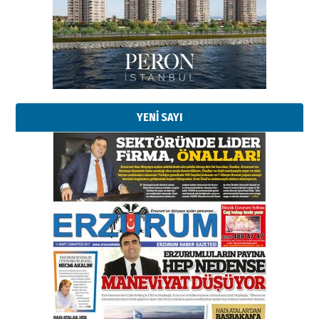
Başkan Sekmen’den Erzurum’a
bir vizyon proje daha!
02 Ağustos 2026 Pazar
Kadir SABUNCUOĞLU
Erzurumspor’un köşe taşları
29 Haziran 2026 Pazartesi
YENİ SAYI
Kenan GÜLERCİ
Murat Şahsuvaroğlu ERKON’da
çıtayı yukarı taşırken,
yönetimdekiler aşağı
çekmemeli!
Orhan BOZKURT
17 Şubat 2026 Salı
Bir fotoğraf, bir şehir, bir
gazeteci… Dizginler kimin
elinde?
31 Mart 2026 Salı
A. Berhan Yılmaz
BİR BÖLÜM DEĞİL, BİR ÖMÜR
SEÇİYORSUNUZ… “NEDEN
ATATÜRK ÜNİVERSİTESİ?”
28 Temmuz 2026 Salı