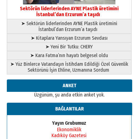
Başkan Sekmen’den Erzurum’a
bir vizyon proje daha!
Sektörün liderlerinden AYNE Plastik üretimini
02 Ağustos 2026 Pazar
İstanbul’dan Erzurum’a taşıdı
➤ Sektörün liderlerinden AYNE Plastik üretimini
İstanbul’dan Erzurum’a taşıdı
➤ Kitaplara Yansıyan Erzurum Sevdası
➤ Yeni Bir Tutku: CHERY
➤ Kara Fatma’nın hayatı belgesel oldu
➤ Yüz Binlerce Vatandaşın İstihdam Edildiği Özel Güvenlik
Sektörünü İşin Ehline, Uzmanına Sordum
ANKET
Üzgünüm, şu anda etkin anket yok.
BAĞLANTILAR
Yayın Grubumuz
Ekonomiklik
Kadıköy Gazetesi