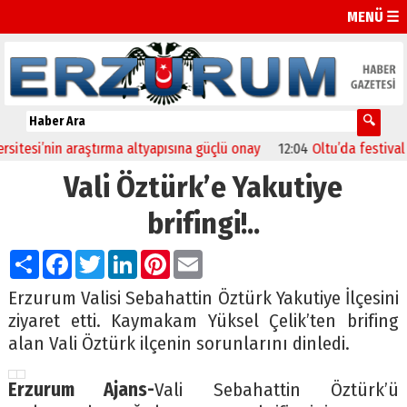
MENÜ ☰
i’nin araştırma altyapısına güçlü onay
12:04
Oltu’da festival coşku
Vali Öztürk’e Yakutiye
brifingi!..
Paylaş
Facebook
Twitter
LinkedIn
Pinterest
Email
Erzurum Valisi Sebahattin Öztürk Yakutiye İlçesini
ziyaret etti. Kaymakam Yüksel Çelik’ten brifing
alan Vali Öztürk ilçenin sorunlarını dinledi.
Erzurum Ajans-
Vali Sebahattin Öztürk’ü