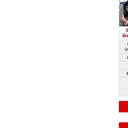
S
ür
ü
➤