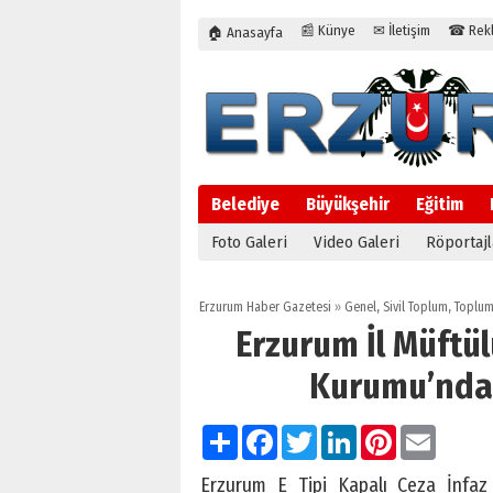
📰 Künye
✉ İletişim
☎ Rekla
🏠 Anasayfa
Belediye
Büyükşehir
Eğitim
Foto Galeri
Video Galeri
Röportajl
Erzurum Haber Gazetesi
»
Genel
,
Sivil Toplum
,
Toplu
Erzurum İl Müftül
Kurumu’nda 
Paylaş
Facebook
Twitter
LinkedIn
Pinterest
Email
Erzurum E Tipi Kapalı Ceza İnfaz