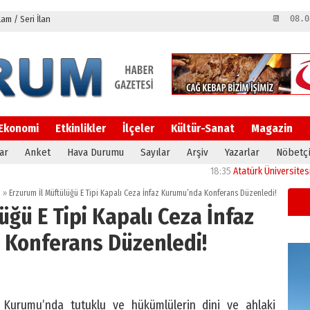
m / Seri İlan
📆 08.0
Ekonomi
Etkinlikler
İlçeler
Kültür-Sanat
Magazin
ar
Anket
Hava Durumu
Sayılar
Arşiv
Yazarlar
Nöbetçi
18:35
Atatürk Üniversitesi’nin ar
m
»
Erzurum İl Müftülüğü E Tipi Kapalı Ceza İnfaz Kurumu’nda Konferans Düzenledi!
üğü E Tipi Kapalı Ceza İnfaz
Konferans Düzenledi!
 Kurumu’nda tutuklu ve hükümlülerin dini ve ahlaki