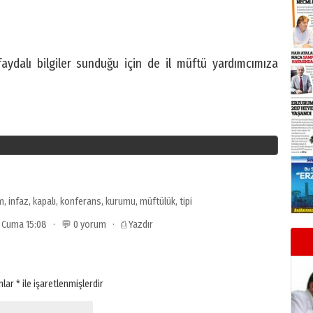
aydalı bilgiler sunduğu için de il müftü yardımcımıza
m
,
infaz
,
kapalı
,
konferans
,
kurumu
,
müftülük
,
tipi
12 Cuma 15:08 · 💬 0 yorum ·
⎙ Yazdır
anlar
*
ile işaretlenmişlerdir