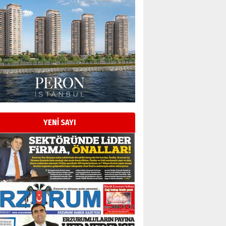
YENİ SAYI
Esat BİNDESEN
Başkan Sekmen’den Erzurum’a
bir vizyon proje daha!
02 Ağustos 2026 Pazar
Kadir SABUNCUOĞLU
Erzurumspor’un köşe taşları
29 Haziran 2026 Pazartesi
Kenan GÜLERCİ