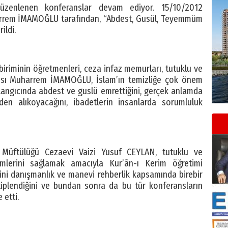
düzenlenen konferanslar devam ediyor. 15/10/2012
harrem İMAMOĞLU tarafından, “Abdest, Gusül, Teyemmüm
ildi.
iriminin öğretmenleri, ceza infaz memurları, tutuklu ve
mcısı Muharrem İMAMOĞLU, İslam’ın temizliğe çok önem
şlangıcında abdest ve guslü emrettiğini, gerçek anlamda
den alıkoyacağını, ibadetlerin insanlarda sorumluluk
Müftülüğü Cezaevi Vaizi Yusuf CEYLAN, tutuklu ve
imlerini sağlamak amacıyla Kur’ân-ı Kerim öğretimi
 dini danışmanlık ve manevi rehberlik kapsamında birebir
tiplendiğini ve bundan sonra da bu tür konferansların
etti.