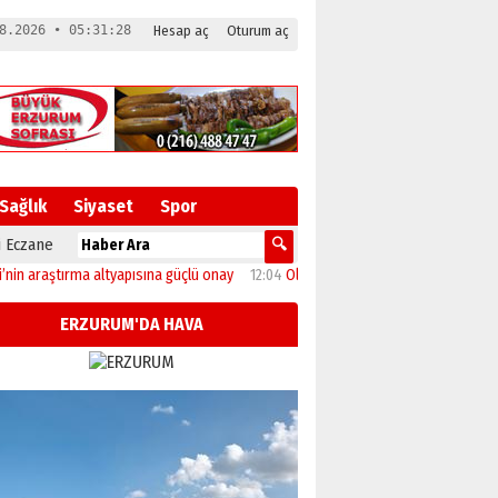
8.2026 • 05:31:28
Hesap aç
Oturum aç
Sağlık
Siyaset
Spor
 Eczane
aştırma altyapısına güçlü onay
12:04
Oltu’da festival coşkusu konserle zirveye 
ERZURUM'DA HAVA