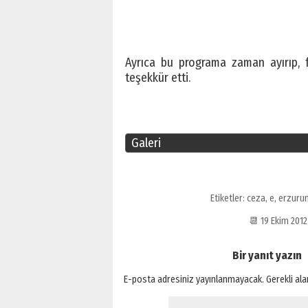
Ayrıca bu programa zaman ayırıp, f
teşekkür etti.
Galeri
Etiketler:
ceza
,
e
,
erzuru
📆 19 Ekim 20
Bir yanıt yazın
E-posta adresiniz yayınlanmayacak.
Gerekli al