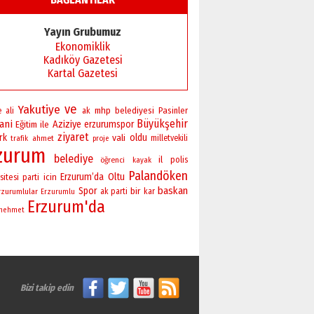
Yayın Grubumuz
Ekonomiklik
Kadıköy Gazetesi
Kartal Gazetesi
ve
Yakutiye
mhp
belediyesi
Pasinler
e
ali
ak
Büyükşehir
ani
Aziziye
erzurumspor
Eğitim
ile
ziyaret
rk
vali
oldu
ahmet
milletvekili
trafik
proje
zurum
belediye
il
polis
öğrenci
kayak
Palandöken
Erzurum’da
Oltu
sitesi
icin
parti
baskan
Spor
bir
rzurumlular
ak parti
kar
Erzurumlu
Erzurum'da
mehmet
Bizi takip edin