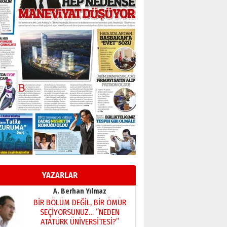
Murat Şahsuvaroğlu ERKON’da
çıtayı yukarı taşırken,
yönetimdekiler aşağı
çekmemeli!
Orhan BOZKURT
17 Şubat 2026 Salı
Bir fotoğraf, bir şehir, bir
gazeteci… Dizginler kimin
elinde?
31 Mart 2026 Salı
A. Berhan Yılmaz
BİR BÖLÜM DEĞİL, BİR ÖMÜR
SEÇİYORSUNUZ… “NEDEN
ATATÜRK ÜNİVERSİTESİ?”
28 Temmuz 2026 Salı
Ahmet Gökhan YAZICI
Ahmed Yesevi’den bir
Alperen… ”Reisimiz” idi…
Hakka yürüdü.!
YAZARLAR
26 Mart 2026 Perşembe
Cem Bakırcı
Ardında bıraktığı hatıralarıyla
gönül adamı Faruk Terzioğlu!
13 Mayıs 2026 Çarşamba