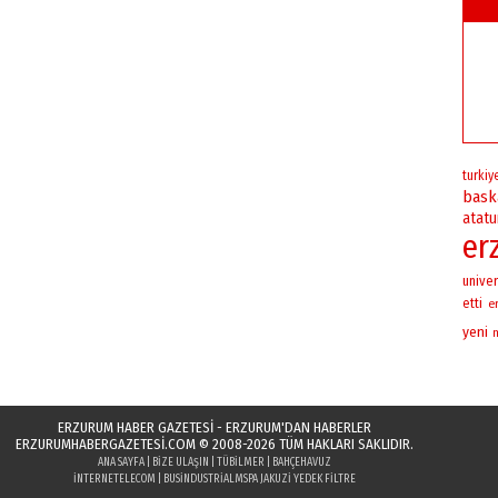
turkiy
bask
atatu
er
univer
etti
e
yeni
ERZURUM HABER GAZETESİ - ERZURUM'DAN HABERLER
ERZURUMHABERGAZETESI.COM
© 2008-2026 TÜM HAKLARI SAKLIDIR.
ANA SAYFA
|
BIZE ULAŞIN
|
TÜBILMER
|
BAHÇEHAVUZ
INTERNETELECOM
|
BUSINDUSTRIAL
MSPA JAKUZI YEDEK FILTRE