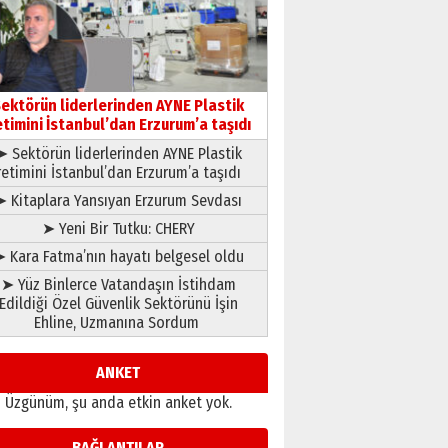
ATATÜRK ÜNİVERSİTESİ?”
28 Temmuz 2026 Salı
Ahmet Gökhan YAZICI
Ahmed Yesevi’den bir
Alperen… ”Reisimiz” idi…
ektörün liderlerinden AYNE Plastik
Hakka yürüdü.!
etimini İstanbul’dan Erzurum’a taşıdı
26 Mart 2026 Perşembe
Cem Bakırcı
➤ Sektörün liderlerinden AYNE Plastik
Ardında bıraktığı hatıralarıyla
retimini İstanbul’dan Erzurum’a taşıdı
gönül adamı Faruk Terzioğlu!
➤ Kitaplara Yansıyan Erzurum Sevdası
13 Mayıs 2026 Çarşamba
➤ Yeni Bir Tutku: CHERY
Esat BİNDESEN
 Kara Fatma’nın hayatı belgesel oldu
Başkan Sekmen’den Erzurum’a
➤ Yüz Binlerce Vatandaşın İstihdam
bir vizyon proje daha!
Edildiği Özel Güvenlik Sektörünü İşin
02 Ağustos 2026 Pazar
Ehline, Uzmanına Sordum
ANKET
Üzgünüm, şu anda etkin anket yok.
BAĞLANTILAR