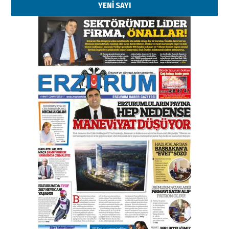
YENİ SAYI
Kenan GÜLERCİ
Murat Şahsuvaroğlu ERKON’da
çıtayı yukarı taşırken,
yönetimdekiler aşağı
çekmemeli!
Orhan BOZKURT
17 Şubat 2026 Salı
Bir fotoğraf, bir şehir, bir
gazeteci… Dizginler kimin
elinde?
31 Mart 2026 Salı
A. Berhan Yılmaz
BİR BÖLÜM DEĞİL, BİR ÖMÜR
SEÇİYORSUNUZ… “NEDEN
ATATÜRK ÜNİVERSİTESİ?”
28 Temmuz 2026 Salı
Ahmet Gökhan YAZICI
Ahmed Yesevi’den bir Alperen…
”Reisimiz” idi… Hakka yürüdü.!
26 Mart 2026 Perşembe
Cem Bakırcı
Ardında bıraktığı hatıralarıyla
gönül adamı Faruk Terzioğlu!