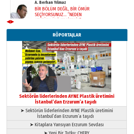
BİR BÖLÜM DEĞİL, BİR ÖMÜR
SEÇİYORSUNUZ… “NEDEN
ATATÜRK ÜNİVERSİTESİ?”
28 Temmuz 2026 Salı
◀
▶
Ahmet Gökhan YAZICI
Ahmed Yesevi’den bir Alperen…
RÖPORTAJLAR
”Reisimiz” idi… Hakka yürüdü.!
26 Mart 2026 Perşembe
Cem Bakırcı
Ardında bıraktığı hatıralarıyla
gönül adamı Faruk Terzioğlu!
13 Mayıs 2026 Çarşamba
Esat BİNDESEN
TRT’NİN BÖLGEYE AÇILAN SESİ
09 Ağustos 2026 Pazar
Sektörün liderlerinden AYNE Plastik üretimini
İstanbul’dan Erzurum’a taşıdı
➤ Sektörün liderlerinden AYNE Plastik üretimini
İstanbul’dan Erzurum’a taşıdı
➤ Kitaplara Yansıyan Erzurum Sevdası
➤ Yeni Bir Tutku: CHERY