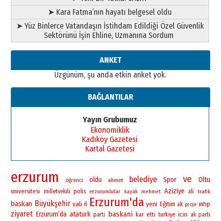
➤ Kara Fatma’nın hayatı belgesel oldu
➤ Yüz Binlerce Vatandaşın İstihdam Edildiği Özel Güvenlik
Sektörünü İşin Ehline, Uzmanına Sordum
ANKET
Üzgünüm, şu anda etkin anket yok.
BAĞLANTILAR
Yayın Grubumuz
Ekonomiklik
Kadıköy Gazetesi
Kartal Gazetesi
erzurum
ve
belediye
oldu
Spor
Oltu
öğrenci
ahmet
Aziziye
universitesi
polis
milletvekili
erzurumlular
ali
kayak
mehmet
trafik
Erzurum'da
Büyükşehir
baskan
vali
yeni
il
Eğitim
mhp
ak
proje
ziyaret
baskani
Erzurum’da
ataturk
icin
parti
kar
etti
turkiye
ak parti