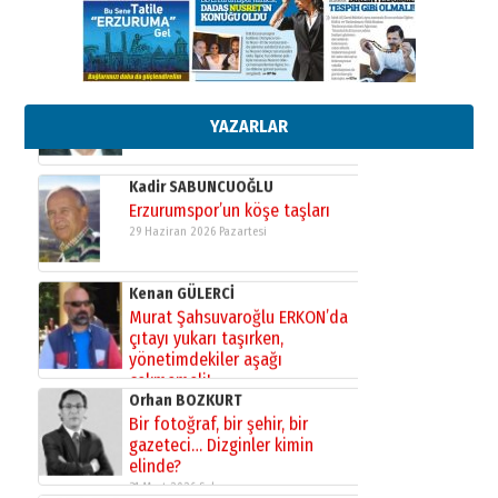
13 Mayıs 2026 Çarşamba
Esat BİNDESEN
TRT’NİN BÖLGEYE AÇILAN SESİ
09 Ağustos 2026 Pazar
YAZARLAR
Kadir SABUNCUOĞLU
Erzurumspor’un köşe taşları
29 Haziran 2026 Pazartesi
Kenan GÜLERCİ
Murat Şahsuvaroğlu ERKON’da
çıtayı yukarı taşırken,
yönetimdekiler aşağı
çekmemeli!
Orhan BOZKURT
17 Şubat 2026 Salı
Bir fotoğraf, bir şehir, bir
gazeteci… Dizginler kimin
elinde?
31 Mart 2026 Salı
A. Berhan Yılmaz