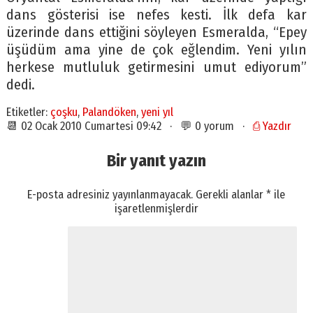
dans gösterisi ise nefes kesti. İlk defa kar
üzerinde dans ettiğini söyleyen Esmeralda, “Epey
üşüdüm ama yine de çok eğlendim. Yeni yılın
herkese mutluluk getirmesini umut ediyorum”
dedi.
Etiketler:
çoşku
,
Palandöken
,
yeni yıl
📆 02 Ocak 2010 Cumartesi 09:42 · 💬 0 yorum ·
⎙ Yazdır
Bir yanıt yazın
E-posta adresiniz yayınlanmayacak.
Gerekli alanlar
*
ile
işaretlenmişlerdir