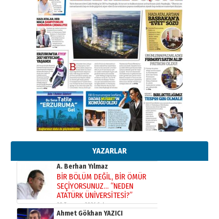
02 Ağustos 2026 Pazar
Kadir SABUNCUOĞLU
Erzurumspor’un köşe taşları
29 Haziran 2026 Pazartesi
Kenan GÜLERCİ
Murat Şahsuvaroğlu ERKON’da
çıtayı yukarı taşırken,
yönetimdekiler aşağı
çekmemeli!
Orhan BOZKURT
17 Şubat 2026 Salı
Bir fotoğraf, bir şehir, bir
gazeteci… Dizginler kimin
elinde?
YAZARLAR
31 Mart 2026 Salı
A. Berhan Yılmaz
BİR BÖLÜM DEĞİL, BİR ÖMÜR
SEÇİYORSUNUZ… “NEDEN
ATATÜRK ÜNİVERSİTESİ?”
28 Temmuz 2026 Salı
Ahmet Gökhan YAZICI