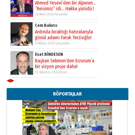
Ahmed Yesevi’den bir Alperen…
”Reisimiz” idi… Hakka yürüdü.!
26 Mart 2026 Perşembe
Cem Bakırcı
Ardında bıraktığı hatıralarıyla
gönül adamı Faruk Terzioğlu!
13 Mayıs 2026 Çarşamba
Esat BİNDESEN
Başkan Sekmen’den Erzurum’a
bir vizyon proje daha!
02 Ağustos 2026 Pazar
◀
▶
Kadir SABUNCUOĞLU
Erzurumspor’un köşe taşları
RÖPORTAJLAR
29 Haziran 2026 Pazartesi
Kenan GÜLERCİ
Murat Şahsuvaroğlu ERKON’da
çıtayı yukarı taşırken,
yönetimdekiler aşağı