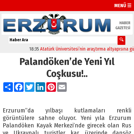
MENÜ ☰
18:35
Atatürk Üniversitesi’nin araştırma altyapısına güçlü
Palandöken’de Yeni Yıl
Coşkusu!..
Paylaş
Facebook
Twitter
LinkedIn
Pinterest
Email
Erzurum”da yılbaşı kutlamaları renkli
görüntülere sahne oluyor. Yeni yıla Erzurum
Palandöken Kayak Merkezi’nde girecek olan Rus
ve Ukraynalı turistler kar üzerinde dansöz