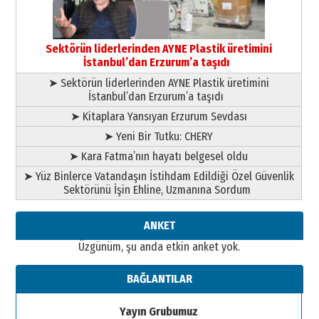
çekmemeli!
Orhan BOZKURT
17 Şubat 2026 Salı
Bir fotoğraf, bir şehir, bir
gazeteci… Dizginler kimin
Sektörün liderlerinden AYNE Plastik üretimini
elinde?
İstanbul’dan Erzurum’a taşıdı
31 Mart 2026 Salı
➤ Sektörün liderlerinden AYNE Plastik üretimini
A. Berhan Yılmaz
İstanbul’dan Erzurum’a taşıdı
BİR BÖLÜM DEĞİL, BİR ÖMÜR
SEÇİYORSUNUZ… “NEDEN
➤ Kitaplara Yansıyan Erzurum Sevdası
ATATÜRK ÜNİVERSİTESİ?”
➤ Yeni Bir Tutku: CHERY
28 Temmuz 2026 Salı
Ahmet Gökhan YAZICI
➤ Kara Fatma’nın hayatı belgesel oldu
Ahmed Yesevi’den bir Alperen…
➤ Yüz Binlerce Vatandaşın İstihdam Edildiği Özel Güvenlik
”Reisimiz” idi… Hakka yürüdü.!
Sektörünü İşin Ehline, Uzmanına Sordum
26 Mart 2026 Perşembe
Cem Bakırcı
ANKET
Ardında bıraktığı hatıralarıyla
Üzgünüm, şu anda etkin anket yok.
gönül adamı Faruk Terzioğlu!
13 Mayıs 2026 Çarşamba
BAĞLANTILAR
Esat BİNDESEN
Başkan Sekmen’den Erzurum’a
Yayın Grubumuz
bir vizyon proje daha!