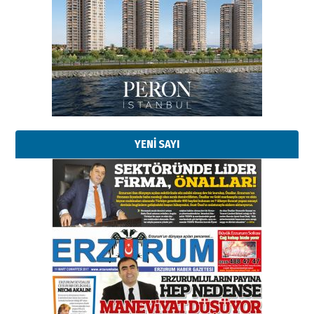
YENİ SAYI
Esat BİNDESEN
Başkan Sekmen’den Erzurum’a
bir vizyon proje daha!