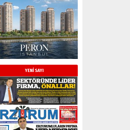
Esat BİNDESEN
Başkan Sekmen’den Erzurum’a
bir vizyon proje daha!
02 Ağustos 2026 Pazar
Kadir SABUNCUOĞLU
Erzurumspor’un köşe taşları
29 Haziran 2026 Pazartesi
YENİ SAYI
Kenan GÜLERCİ
Murat Şahsuvaroğlu ERKON’da
çıtayı yukarı taşırken,
yönetimdekiler aşağı
çekmemeli!
Orhan BOZKURT
17 Şubat 2026 Salı
Bir fotoğraf, bir şehir, bir
gazeteci… Dizginler kimin
elinde?
31 Mart 2026 Salı
A. Berhan Yılmaz