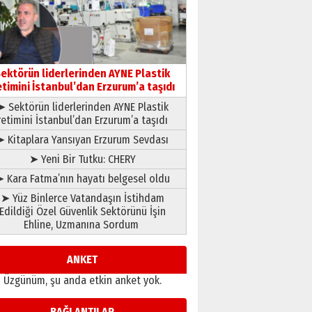
gönül adamı Faruk Terzioğlu!
13 Mayıs 2026 Çarşamba
Esat BİNDESEN
Başkan Sekmen’den Erzurum’a
bir vizyon proje daha!
ektörün liderlerinden AYNE Plastik
02 Ağustos 2026 Pazar
etimini İstanbul’dan Erzurum’a taşıdı
➤ Sektörün liderlerinden AYNE Plastik
retimini İstanbul’dan Erzurum’a taşıdı
➤ Kitaplara Yansıyan Erzurum Sevdası
➤ Yeni Bir Tutku: CHERY
 Kara Fatma’nın hayatı belgesel oldu
➤ Yüz Binlerce Vatandaşın İstihdam
Edildiği Özel Güvenlik Sektörünü İşin
Ehline, Uzmanına Sordum
ANKET
Üzgünüm, şu anda etkin anket yok.
BAĞLANTILAR