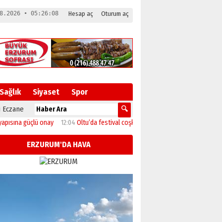
8.2026 • 05:26:09
Hesap aç
Oturum aç
Sağlık
Siyaset
Spor
 Eczane
a güçlü onay
12:04
Oltu’da festival coşkusu konserle zirveye ulaştı
11:46
Baş
ERZURUM'DA HAVA