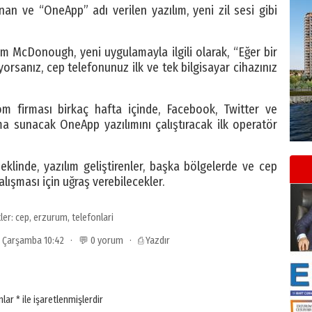
nan ve “OneApp” adı verilen yazılım, yeni zil sesi gibi
m McDonough, yeni uygulamayla ilgili olarak, “Eğer bir
orsanız, cep telefonunuz ilk ve tek bilgisayar cihazınız
m firması birkaç hafta içinde, Facebook, Twitter ve
 sunacak OneApp yazılımını çalıştıracak ilk operatör
klinde, yazılım geliştirenler, başka bölgelerde ve cep
alışması için uğraş verebilecekler.
tler:
cep
,
erzurum
,
telefonlari
9 Çarşamba 10:42 · 💬 0 yorum ·
⎙ Yazdır
anlar
*
ile işaretlenmişlerdir