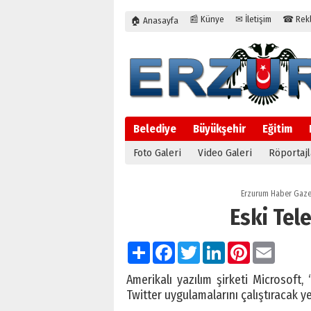
📰 Künye
✉ İletişim
☎ Rekla
🏠 Anasayfa
Belediye
Büyükşehir
Eğitim
Foto Galeri
Video Galeri
Röportajl
Erzurum Haber Gaze
Eski Tel
Paylaş
Facebook
Twitter
LinkedIn
Pinterest
Email
Amerikalı yazılım şirketi Microsoft
Twitter uygulamalarını çalıştıracak yen