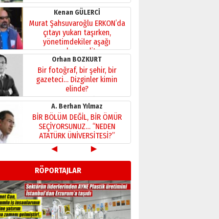
Kenan GÜLERCİ
Murat Şahsuvaroğlu ERKON’da
çıtayı yukarı taşırken,
yönetimdekiler aşağı
çekmemeli!
Orhan BOZKURT
17 Şubat 2026 Salı
Bir fotoğraf, bir şehir, bir
gazeteci… Dizginler kimin
elinde?
31 Mart 2026 Salı
A. Berhan Yılmaz
BİR BÖLÜM DEĞİL, BİR ÖMÜR
SEÇİYORSUNUZ… “NEDEN
ATATÜRK ÜNİVERSİTESİ?”
28 Temmuz 2026 Salı
◀
▶
Ahmet Gökhan YAZICI
Ahmed Yesevi’den bir
RÖPORTAJLAR
Alperen… ”Reisimiz” idi…
Hakka yürüdü.!
26 Mart 2026 Perşembe
Cem Bakırcı
Ardında bıraktığı hatıralarıyla