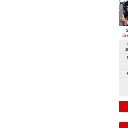
S
ür
ü
➤