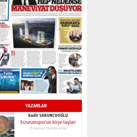
BİR BÖLÜM DEĞİL, BİR ÖMÜR
SEÇİYORSUNUZ… “NEDEN
ATATÜRK ÜNİVERSİTESİ?”
28 Temmuz 2026 Salı
Ahmet Gökhan YAZICI
Ahmed Yesevi’den bir
Alperen… ”Reisimiz” idi…
Hakka yürüdü.!
26 Mart 2026 Perşembe
Cem Bakırcı
Ardında bıraktığı hatıralarıyla
gönül adamı Faruk Terzioğlu!
13 Mayıs 2026 Çarşamba
Esat BİNDESEN
Başkan Sekmen’den Erzurum’a
bir vizyon proje daha!
YAZARLAR
02 Ağustos 2026 Pazar
Kadir SABUNCUOĞLU
Erzurumspor’un köşe taşları
29 Haziran 2026 Pazartesi