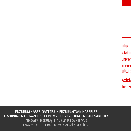
mhp
atatu
univer
erzuru
Oltu
Azizi
bele
ERZURUM HABER GAZETESİ - ERZURUM'DAN HABERLER
ERZURUMHABERGAZETESI.COM
© 2008-2026 TÜM HAKLARI SAKLIDIR.
ANA SAYFA
|
BIZE ULAŞIN
|
TÜBILMER
|
BAHÇEHAVUZ
LAWGOV
|
DIFFERENTSCIENCE
MSPA JAKUZI YEDEK FILTRE