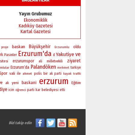
Yayın Grubumuz
Ekonomiklik
Kadıköy Gazetesi
Kartal Gazetesi
Büyükşehir
baskan
oldu
proje
Erzurumlu
Erzurum'da
ve
Yakutiye
rk
Pasinler
il
ziyaret
erzurumspor
sitesi
ali
milletvekili
Palandöken
Erzurum’da
mlular
turkiye
mehmet
Spor
vali
bir
ile
polis
ahmet
ak parti
kayak
trafik
erzurum
baskani
ye
yeni
Eğitim
ak
diye
icin
belediyesi
öğrenci
parti
kar
etti
Bizi takip edin