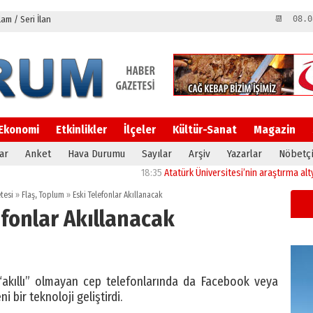
m / Seri İlan
📆 08.0
Ekonomi
Etkinlikler
İlçeler
Kültür-Sanat
Magazin
ar
Anket
Hava Durumu
Sayılar
Arşiv
Yazarlar
Nöbetçi
18:35
Atatürk Üniversitesi’nin araştırma altyapısın
tesi
»
Flaş
,
Toplum
»
Eski Telefonlar Akıllanacak
efonlar Akıllanacak
, “akıllı” olmayan cep telefonlarında da Facebook veya
i bir teknoloji geliştirdi.