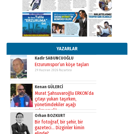
Cem Bakırcı
Ardında bıraktığı hatıralarıyla
gönül adamı Faruk Terzioğlu!
13 Mayıs 2026 Çarşamba
Esat BİNDESEN
TRT’NİN BÖLGEYE AÇILAN SESİ
09 Ağustos 2026 Pazar
YAZARLAR
Kadir SABUNCUOĞLU
Erzurumspor’un köşe taşları
29 Haziran 2026 Pazartesi
Kenan GÜLERCİ
Murat Şahsuvaroğlu ERKON’da
çıtayı yukarı taşırken,
yönetimdekiler aşağı
çekmemeli!
Orhan BOZKURT
17 Şubat 2026 Salı
Bir fotoğraf, bir şehir, bir
gazeteci… Dizginler kimin
elinde?