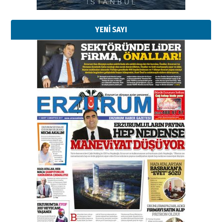
29 Haziran 2026 Pazartesi
YENİ SAYI
Kenan GÜLERCİ
Murat Şahsuvaroğlu ERKON’da
çıtayı yukarı taşırken,
yönetimdekiler aşağı
çekmemeli!
Orhan BOZKURT
17 Şubat 2026 Salı
Bir fotoğraf, bir şehir, bir
gazeteci… Dizginler kimin
elinde?
31 Mart 2026 Salı
A. Berhan Yılmaz
BİR BÖLÜM DEĞİL, BİR ÖMÜR
SEÇİYORSUNUZ… “NEDEN
ATATÜRK ÜNİVERSİTESİ?”
28 Temmuz 2026 Salı
Ahmet Gökhan YAZICI
Ahmed Yesevi’den bir Alperen…
”Reisimiz” idi… Hakka yürüdü.!
26 Mart 2026 Perşembe