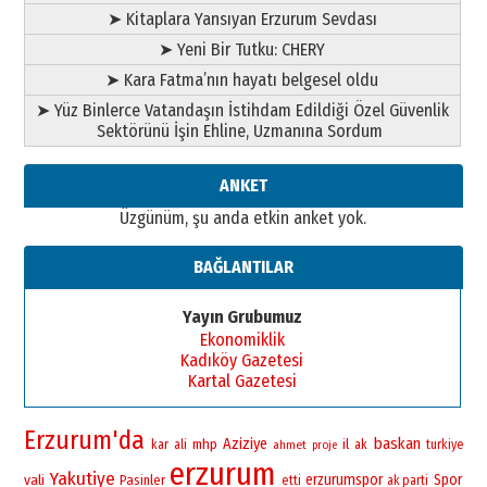
➤ Kitaplara Yansıyan Erzurum Sevdası
➤ Yeni Bir Tutku: CHERY
➤ Kara Fatma’nın hayatı belgesel oldu
➤ Yüz Binlerce Vatandaşın İstihdam Edildiği Özel Güvenlik
Sektörünü İşin Ehline, Uzmanına Sordum
ANKET
Üzgünüm, şu anda etkin anket yok.
BAĞLANTILAR
Yayın Grubumuz
Ekonomiklik
Kadıköy Gazetesi
Kartal Gazetesi
Erzurum'da
baskan
Aziziye
mhp
il
kar
ali
ahmet
ak
turkiye
proje
erzurum
Yakutiye
vali
erzurumspor
Spor
Pasinler
etti
ak parti