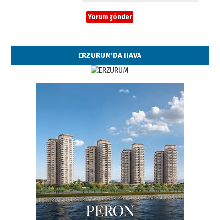
ERZURUM'DA HAVA
Esat BİNDESEN
TRT’NİN BÖLGEYE AÇILAN SESİ
09 Ağustos 2026 Pazar
Kadir SABUNCUOĞLU
Erzurumspor’un köşe taşları