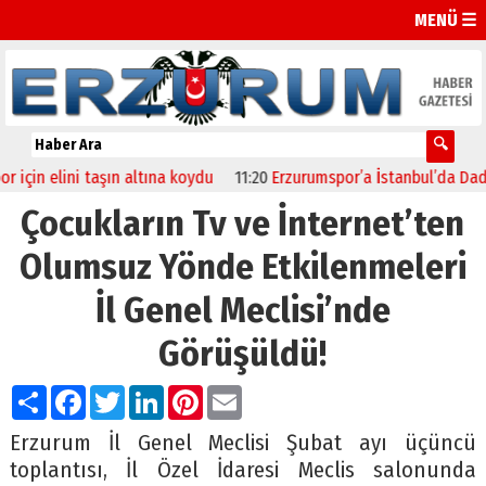
MENÜ ☰
n elini taşın altına koydu
11:20
Erzurumspor’a İstanbul’da Dadaşla
Çocukların Tv ve İnternet’ten
Olumsuz Yönde Etkilenmeleri
İl Genel Meclisi’nde
Görüşüldü!
Paylaş
Facebook
Twitter
LinkedIn
Pinterest
Email
Erzurum İl Genel Meclisi Şubat ayı üçüncü
toplantısı, İl Özel İdaresi Meclis salonunda