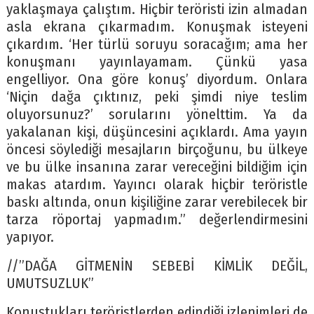
yaklaşmaya çalıştım. Hiçbir teröristi izin almadan
asla ekrana çıkarmadım. Konuşmak isteyeni
çıkardım. ‘Her türlü soruyu soracağım; ama her
konuşmanı yayınlayamam. Çünkü yasa
engelliyor. Ona göre konuş’ diyordum. Onlara
‘Niçin dağa çıktınız, peki şimdi niye teslim
oluyorsunuz?’ sorularını yönelttim. Ya da
yakalanan kişi, düşüncesini açıklardı. Ama yayın
öncesi söylediği mesajların birçoğunu, bu ülkeye
ve bu ülke insanına zarar vereceğini bildiğim için
makas atardım. Yayıncı olarak hiçbir teröristle
baskı altında, onun kişiliğine zarar verebilecek bir
tarza röportaj yapmadım.” değerlendirmesini
yapıyor.
//”DAĞA GİTMENİN SEBEBİ KİMLİK DEĞİL,
UMUTSUZLUK”
Konuştukları teröristlerden edindiği izlenimleri de