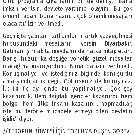
O’nu programa çıkartalım. Bir de demişti ‘Bana
imkan verilsin, devlete yardımcı olayım.’ Bu çok
önemli, adam buna hazırdı. Çok önemli mesajları
olacaktı.’ İzin verilmedi.
Geçmişte yapılan katliamların artık vazgeçilmesi
hususundaki mesajlarını versin, Diyarbakır,
Batman, Şırnak’ta meydanında halka hitap etsin.
Barış, huzur, kardeşliğe yönelik güzel mesajlar
olacağına inanıyordum. Buna da izin verilmedi.
Konuşmalıydı ve istediğimiz biçimde konuşurdu
ama şimdi artık değil. Götürseniz de konuşmaz.
İlk iki üç ay içinde bu yapılmalıydı. Çok şey
kazanırdık. Hem dağdaki gençler kazanırdı, hem
bölge, hem ülke insanı kazanırdı. Yapmadılar,
işte bu terörle mücadele etmeyi bilen devletin
işidir.” diyor.
//TERÖRÜN BİTMESİ İÇİN TOPLUMA DÜŞEN GÖREV