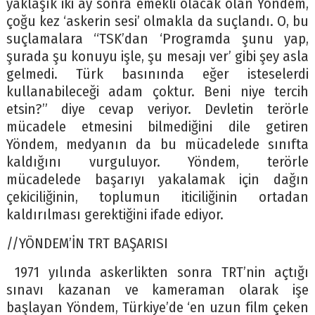
yaklaşık iki ay sonra emekli olacak olan Yöndem,
çoğu kez ‘askerin sesi’ olmakla da suçlandı. O, bu
suçlamalara “TSK’dan ‘Programda şunu yap,
şurada şu konuyu işle, şu mesajı ver’ gibi şey asla
gelmedi. Türk basınında eğer isteselerdi
kullanabileceği adam çoktur. Beni niye tercih
etsin?” diye cevap veriyor. Devletin terörle
mücadele etmesini bilmediğini dile getiren
Yöndem, medyanın da bu mücadelede sınıfta
kaldığını vurguluyor. Yöndem, terörle
mücadelede başarıyı yakalamak için dağın
çekiciliğinin, toplumun iticiliğinin ortadan
kaldırılması gerektiğini ifade ediyor.
//YÖNDEM’İN TRT BAŞARISI
1971 yılında askerlikten sonra TRT’nin açtığı
sınavı kazanan ve kameraman olarak işe
başlayan Yöndem, Türkiye’de ‘en uzun film çeken