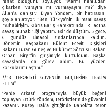
rahat olduğunu söylüyor. “Mermi namludan
çıkarken ‘vurayım mı vurmayayım mı?’ diye
Allah’a danışır.” Diyen Yöndem, bir hatırasını
şöyle anlatıyor: “Ben, Türkiye’nin ilk resmi savaş
muhabiriyim. Kıbrıs Barış Harekatı’nda TRT adına
savaş muhabirliği yaptım. Esir de düştüm. 5 gece,
6 gündüz Limasol zindanlarında kaldım.
Dönemin Başbakanı Bülent Ecevit, Dışişleri
Bakanı Turan Güneş ve Hükümet Sözcüsü Bakan
Orhan Birgit’in girişimiyle kurtuldum. Başka
savaşlarda da görev aldım. Bu yüzden
korkularımı aştım.”
//”8 TERÖRİSTİ GÜVENLİK GÜÇLERİNE TESLİM
ETTİM”
‘Perde Arkası’ programıyla büyük beğeni
toplayan Ertürk Yöndem, teröristlerin de güvenini
kazanır. Kuzey Irak’a gittiğinde Dahok’ta terör