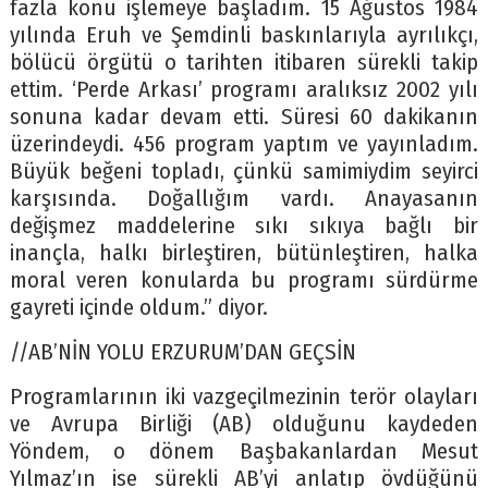
fazla konu işlemeye başladım. 15 Ağustos 1984
yılında Eruh ve Şemdinli baskınlarıyla ayrılıkçı,
bölücü örgütü o tarihten itibaren sürekli takip
ettim. ‘Perde Arkası’ programı aralıksız 2002 yılı
sonuna kadar devam etti. Süresi 60 dakikanın
üzerindeydi. 456 program yaptım ve yayınladım.
Büyük beğeni topladı, çünkü samimiydim seyirci
karşısında. Doğallığım vardı. Anayasanın
değişmez maddelerine sıkı sıkıya bağlı bir
inançla, halkı birleştiren, bütünleştiren, halka
moral veren konularda bu programı sürdürme
gayreti içinde oldum.” diyor.
//AB’NİN YOLU ERZURUM’DAN GEÇSİN
Programlarının iki vazgeçilmezinin terör olayları
ve Avrupa Birliği (AB) olduğunu kaydeden
Yöndem, o dönem Başbakanlardan Mesut
Yılmaz’ın ise sürekli AB’yi anlatıp övdüğünü