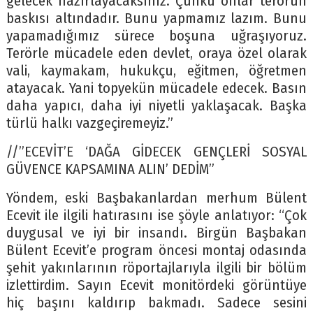
gelecek hazırlayacaksınız. Çünkü onlar terörün
baskısı altındadır. Bunu yapmamız lazım. Bunu
yapamadığımız sürece boşuna uğraşıyoruz.
Terörle mücadele eden devlet, oraya özel olarak
vali, kaymakam, hukukçu, eğitmen, öğretmen
atayacak. Yani topyekün mücadele edecek. Basın
daha yapıcı, daha iyi niyetli yaklaşacak. Başka
türlü halkı vazgeçiremeyiz.”
//”ECEVİT’E ‘DAĞA GİDECEK GENÇLERİ SOSYAL
GÜVENCE KAPSAMINA ALIN’ DEDİM”
Yöndem, eski Başbakanlardan merhum Bülent
Ecevit ile ilgili hatırasını ise şöyle anlatıyor: “Çok
duygusal ve iyi bir insandı. Birgün Başbakan
Bülent Ecevit’e program öncesi montaj odasında
şehit yakınlarının röportajlarıyla ilgili bir bölüm
izlettirdim. Sayın Ecevit monitördeki görüntüye
hiç başını kaldırıp bakmadı. Sadece sesini