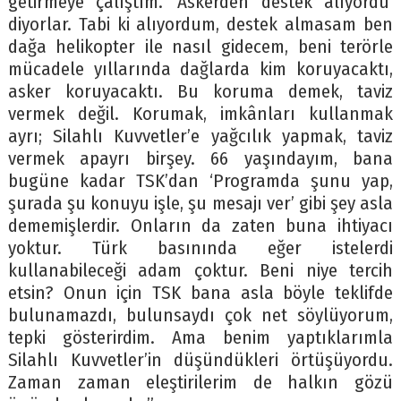
getirmeye çalıştım. ‘Askerden destek alıyordu’
diyorlar. Tabi ki alıyordum, destek almasam ben
dağa helikopter ile nasıl gidecem, beni terörle
mücadele yıllarında dağlarda kim koruyacaktı,
asker koruyacaktı. Bu koruma demek, taviz
vermek değil. Korumak, imkânları kullanmak
ayrı; Silahlı Kuvvetler’e yağcılık yapmak, taviz
vermek apayrı birşey. 66 yaşındayım, bana
bugüne kadar TSK’dan ‘Programda şunu yap,
şurada şu konuyu işle, şu mesajı ver’ gibi şey asla
dememişlerdir. Onların da zaten buna ihtiyacı
yoktur. Türk basınında eğer istelerdi
kullanabileceği adam çoktur. Beni niye tercih
etsin? Onun için TSK bana asla böyle teklifde
bulunamazdı, bulunsaydı çok net söylüyorum,
tepki gösterirdim. Ama benim yaptıklarımla
Silahlı Kuvvetler’in düşündükleri örtüşüyordu.
Zaman zaman eleştirilerim de halkın gözü