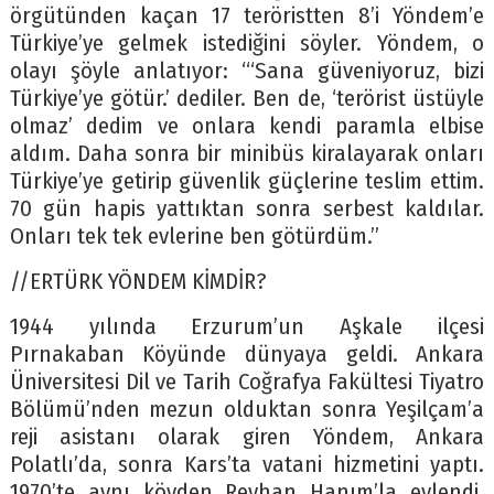
örgütünden kaçan 17 teröristten 8’i Yöndem’e
Türkiye’ye gelmek istediğini söyler. Yöndem, o
olayı şöyle anlatıyor: “‘Sana güveniyoruz, bizi
Türkiye’ye götür.’ dediler. Ben de, ‘terörist üstüyle
olmaz’ dedim ve onlara kendi paramla elbise
aldım. Daha sonra bir minibüs kiralayarak onları
Türkiye’ye getirip güvenlik güçlerine teslim ettim.
70 gün hapis yattıktan sonra serbest kaldılar.
Onları tek tek evlerine ben götürdüm.”
//ERTÜRK YÖNDEM KİMDİR?
1944 yılında Erzurum’un Aşkale ilçesi
Pırnakaban Köyünde dünyaya geldi. Ankara
Üniversitesi Dil ve Tarih Coğrafya Fakültesi Tiyatro
Bölümü’nden mezun olduktan sonra Yeşilçam’a
reji asistanı olarak giren Yöndem, Ankara
Polatlı’da, sonra Kars’ta vatani hizmetini yaptı.
1970’te aynı köyden Reyhan Hanım’la evlendi.