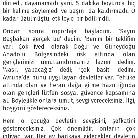
dinledi, dayanamadı yani. 5 dakika boyunca hiç
bir kelime söylemedi ve başını da kaldırmadı. O
kadar üzülmüştü, etkileyici bir bölümdü.
Ondan sonra röportaja başladım. ‘Sayın
Başbakan gerçek bu’ dedim. ‘Benim bir teklifim
var: Çok ivedi olarak Doğu ve Güneydoğu
Anadolu Bölgesindeki risk altında olan
gençlerimizi umutlandırmamız lazım’ dedim.
‘Nasıl yapacağız’ dedi; ‘çok basit’ dedim.
Avrupa’da bunu uygulayan devletler var. Tehlike
altında olan ve heran dağa gitme hazırlığında
olan gençleri lütfen sosyal güvence kapsamına
al. Böylelikle onlara umut, sevgi vereceksiniz. İlgi,
hoşgörü göstereceksiniz.
Hem o çocuğa devletin sevgisini, şefkatini
göstereceksiniz. Çok önemlidir, onların çok
ihtiyacı var. Her ay bankaya gidecekler, devletin