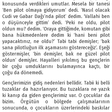
konusunda verdikleri umutlar. Mesela bir tanesi
‘Ben pilot olmaya gidiyorum’ dedi. ‘Nasıl olacak
Cudi ve Gabar Dağı’nda pilot’ dedim. ‘Vallahi ben
o düşünceyle gittim’ dedi. ‘Peki ne oldu, pilot
oldun mu? dedim. ‘Oraya gittiğimde, komutan gibi
bana hükmedenlere dedim ki ‘hani beni pilot
yapacaktınız, ne oldu?’ Tabi tabi demişler; ‘bak
sana pilotluğun ilk aşamasını göstereceğiz’. Eşeği
göstermişler, ‘bin demişler, bak ne güzel pilot
oldun’ demişler. Hayalleri yıkılmış bu gençlerin
bir çoğu umduklarını bulamayınca kaçtı, bir
çoğu da dönemedi.
Gençlerimizin gidiş nedenleri bellidir. Tabii ki belli
tuzaklar da hazırlanıyor. Bu tuzaklara ne yazık
ki kanıp da giden gençlerimiz var. O çocuklar da
bizim. Örgütün o bölgede çalışmalarının
sonucunda, o çocukların üzerlerindeki baskılar