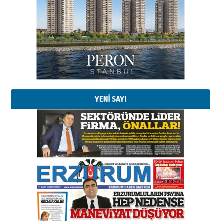
Esat BİNDESEN
Başkan Sekmen’den Erzurum’a
bir vizyon proje daha!
02 Ağustos 2026 Pazar
Kadir SABUNCUOĞLU
Erzurumspor’un köşe taşları
29 Haziran 2026 Pazartesi
YENİ SAYI
Kenan GÜLERCİ
Murat Şahsuvaroğlu ERKON’da
çıtayı yukarı taşırken,
yönetimdekiler aşağı
çekmemeli!
Orhan BOZKURT
17 Şubat 2026 Salı
Bir fotoğraf, bir şehir, bir
gazeteci… Dizginler kimin
elinde?
31 Mart 2026 Salı
A. Berhan Yılmaz
BİR BÖLÜM DEĞİL, BİR ÖMÜR
SEÇİYORSUNUZ… “NEDEN