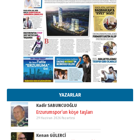
ATATÜRK ÜNİVERSİTESİ?”
28 Temmuz 2026 Salı
Ahmet Gökhan YAZICI
Ahmed Yesevi’den bir Alperen…
”Reisimiz” idi… Hakka yürüdü.!
26 Mart 2026 Perşembe
Cem Bakırcı
Ardında bıraktığı hatıralarıyla
gönül adamı Faruk Terzioğlu!
13 Mayıs 2026 Çarşamba
Esat BİNDESEN
Başkan Sekmen’den Erzurum’a
bir vizyon proje daha!
02 Ağustos 2026 Pazar
YAZARLAR
Kadir SABUNCUOĞLU
Erzurumspor’un köşe taşları
29 Haziran 2026 Pazartesi
Kenan GÜLERCİ