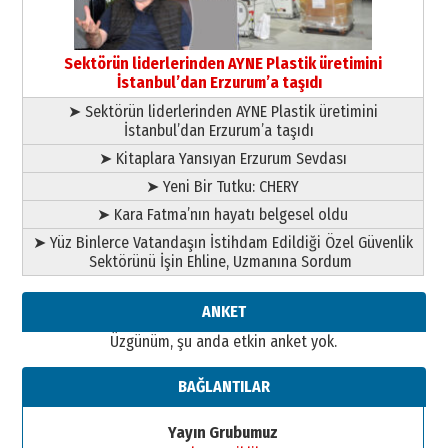
Esat BİNDESEN
Başkan Sekmen’den Erzurum’a
bir vizyon proje daha!
Sektörün liderlerinden AYNE Plastik üretimini
02 Ağustos 2026 Pazar
İstanbul’dan Erzurum’a taşıdı
➤ Sektörün liderlerinden AYNE Plastik üretimini
İstanbul’dan Erzurum’a taşıdı
➤ Kitaplara Yansıyan Erzurum Sevdası
➤ Yeni Bir Tutku: CHERY
➤ Kara Fatma’nın hayatı belgesel oldu
➤ Yüz Binlerce Vatandaşın İstihdam Edildiği Özel Güvenlik
Sektörünü İşin Ehline, Uzmanına Sordum
ANKET
Üzgünüm, şu anda etkin anket yok.
BAĞLANTILAR
Yayın Grubumuz