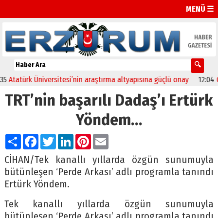
MENÜ ☰
iversitesi’nin araştırma altyapısına güçlü onay
12:04
Oltu’da festi
TRT’nin başarılı Dadaş’ı Ertürk
Yöndem…
Paylaş
Facebook
Twitter
LinkedIn
Pinterest
Email
CİHAN/Tek kanallı yıllarda özgün sunumuyla
bütünleşen ‘Perde Arkası’ adlı programla tanındı
Ertürk Yöndem.
Tek kanallı yıllarda özgün sunumuyla
bütünleşen ‘Perde Arkası’ adlı programla tanındı