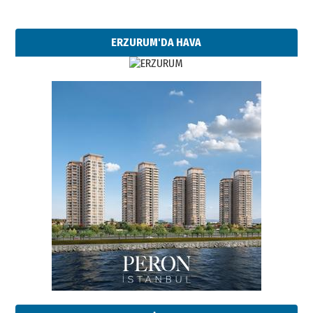
ERZURUM'DA HAVA
Esat BİNDESEN
Başkan Sekmen’den Erzurum’a
bir vizyon proje daha!
02 Ağustos 2026 Pazar
Kadir SABUNCUOĞLU
Erzurumspor’un köşe taşları
29 Haziran 2026 Pazartesi