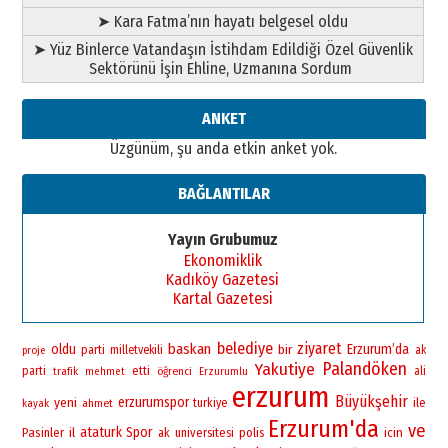
➤ Kara Fatma’nın hayatı belgesel oldu
➤ Yüz Binlerce Vatandaşın İstihdam Edildiği Özel Güvenlik
Sektörünü İşin Ehline, Uzmanına Sordum
ANKET
Üzgünüm, şu anda etkin anket yok.
BAĞLANTILAR
Yayın Grubumuz
Ekonomiklik
Kadıköy Gazetesi
Kartal Gazetesi
belediye
ziyaret
baskan
oldu
bir
Erzurum’da
parti
milletvekili
ak
proje
Palandöken
Yakutiye
parti
etti
öğrenci
ali
trafik
mehmet
Erzurumlu
erzurum
Büyükşehir
yeni
erzurumspor
ile
ahmet
turkiye
kayak
Erzurum'da
ve
ataturk
Spor
Pasinler
il
universitesi
polis
icin
ak