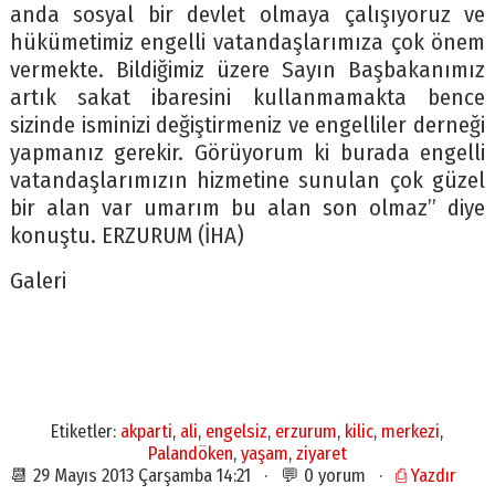
anda sosyal bir devlet olmaya çalışıyoruz ve
hükümetimiz engelli vatandaşlarımıza çok önem
vermekte. Bildiğimiz üzere Sayın Başbakanımız
artık sakat ibaresini kullanmamakta bence
sizinde isminizi değiştirmeniz ve engelliler derneği
yapmanız gerekir. Görüyorum ki burada engelli
vatandaşlarımızın hizmetine sunulan çok güzel
bir alan var umarım bu alan son olmaz” diye
konuştu. ERZURUM (İHA)
Galeri
Etiketler:
akparti
,
ali
,
engelsiz
,
erzurum
,
kilic
,
merkezi
,
Palandöken
,
yaşam
,
ziyaret
📆 29 Mayıs 2013 Çarşamba 14:21 · 💬 0 yorum ·
⎙ Yazdır