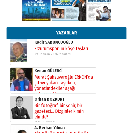
13 Mayıs 2026 Çarşamba
Esat BİNDESEN
Başkan Sekmen’den Erzurum’a
bir vizyon proje daha!
02 Ağustos 2026 Pazar
YAZARLAR
Kadir SABUNCUOĞLU
Erzurumspor’un köşe taşları
29 Haziran 2026 Pazartesi
Kenan GÜLERCİ
Murat Şahsuvaroğlu ERKON’da
çıtayı yukarı taşırken,
yönetimdekiler aşağı
çekmemeli!
Orhan BOZKURT
17 Şubat 2026 Salı
Bir fotoğraf, bir şehir, bir
gazeteci… Dizginler kimin
elinde?
31 Mart 2026 Salı
A. Berhan Yılmaz