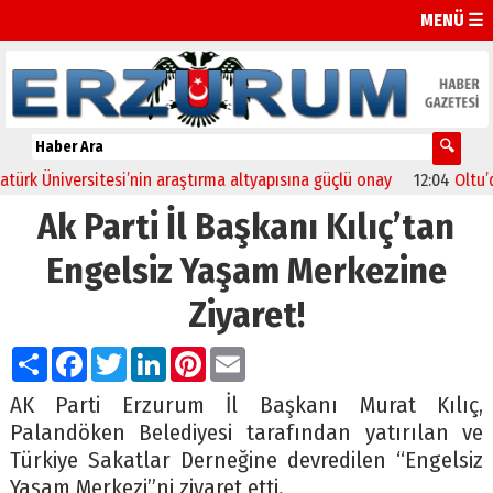
MENÜ ☰
 Üniversitesi’nin araştırma altyapısına güçlü onay
12:04
Oltu’da fe
Ak Parti İl Başkanı Kılıç’tan
Engelsiz Yaşam Merkezine
Ziyaret!
Paylaş
Facebook
Twitter
LinkedIn
Pinterest
Email
AK Parti Erzurum İl Başkanı Murat Kılıç,
Palandöken Belediyesi tarafından yatırılan ve
Türkiye Sakatlar Derneğine devredilen “Engelsiz
Yaşam Merkezi”ni ziyaret etti.