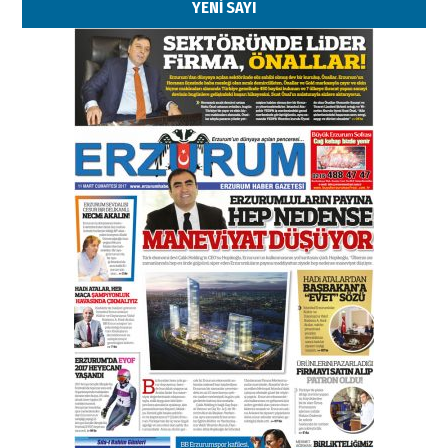
YENİ SAYI
Kenan GÜLERCİ
Murat Şahsuvaroğlu ERKON’da
çıtayı yukarı taşırken,
yönetimdekiler aşağı
çekmemeli!
Orhan BOZKURT
17 Şubat 2026 Salı
Bir fotoğraf, bir şehir, bir
gazeteci… Dizginler kimin
elinde?
31 Mart 2026 Salı
A. Berhan Yılmaz
BİR BÖLÜM DEĞİL, BİR ÖMÜR
SEÇİYORSUNUZ… “NEDEN
ATATÜRK ÜNİVERSİTESİ?”
28 Temmuz 2026 Salı
Ahmet Gökhan YAZICI
Ahmed Yesevi’den bir Alperen…
”Reisimiz” idi… Hakka yürüdü.!
26 Mart 2026 Perşembe
Cem Bakırcı
Ardında bıraktığı hatıralarıyla
gönül adamı Faruk Terzioğlu!