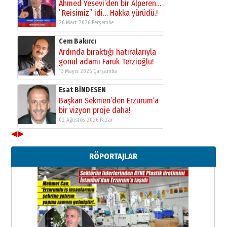
Ahmed Yesevi’den bir Alperen…
”Reisimiz” idi… Hakka yürüdü.!
26 Mart 2026 Perşembe
Cem Bakırcı
Ardında bıraktığı hatıralarıyla
gönül adamı Faruk Terzioğlu!
13 Mayıs 2026 Çarşamba
Esat BİNDESEN
Başkan Sekmen’den Erzurum’a
bir vizyon proje daha!
02 Ağustos 2026 Pazar
◀
▶
Kadir SABUNCUOĞLU
Erzurumspor’un köşe taşları
RÖPORTAJLAR
29 Haziran 2026 Pazartesi
Kenan GÜLERCİ
Murat Şahsuvaroğlu ERKON’da
çıtayı yukarı taşırken,
yönetimdekiler aşağı
çekmemeli!