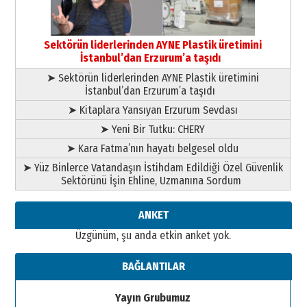
Orhan BOZKURT
17 Şubat 2026 Salı
Bir fotoğraf, bir şehir, bir
gazeteci… Dizginler kimin
Sektörün liderlerinden AYNE Plastik üretimini
elinde?
İstanbul’dan Erzurum’a taşıdı
31 Mart 2026 Salı
➤ Sektörün liderlerinden AYNE Plastik üretimini
A. Berhan Yılmaz
İstanbul’dan Erzurum’a taşıdı
BİR BÖLÜM DEĞİL, BİR ÖMÜR
SEÇİYORSUNUZ… “NEDEN
➤ Kitaplara Yansıyan Erzurum Sevdası
ATATÜRK ÜNİVERSİTESİ?”
➤ Yeni Bir Tutku: CHERY
28 Temmuz 2026 Salı
Ahmet Gökhan YAZICI
➤ Kara Fatma’nın hayatı belgesel oldu
Ahmed Yesevi’den bir Alperen…
➤ Yüz Binlerce Vatandaşın İstihdam Edildiği Özel Güvenlik
”Reisimiz” idi… Hakka yürüdü.!
Sektörünü İşin Ehline, Uzmanına Sordum
26 Mart 2026 Perşembe
Cem Bakırcı
ANKET
Ardında bıraktığı hatıralarıyla
Üzgünüm, şu anda etkin anket yok.
gönül adamı Faruk Terzioğlu!
13 Mayıs 2026 Çarşamba
BAĞLANTILAR
Esat BİNDESEN
Başkan Sekmen’den Erzurum’a
Yayın Grubumuz
bir vizyon proje daha!