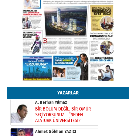
02 Ağustos 2026 Pazar
Kadir SABUNCUOĞLU
Erzurumspor’un köşe taşları
29 Haziran 2026 Pazartesi
Kenan GÜLERCİ
Murat Şahsuvaroğlu ERKON’da
çıtayı yukarı taşırken,
yönetimdekiler aşağı
çekmemeli!
Orhan BOZKURT
17 Şubat 2026 Salı
Bir fotoğraf, bir şehir, bir
gazeteci… Dizginler kimin
elinde?
YAZARLAR
31 Mart 2026 Salı
A. Berhan Yılmaz
BİR BÖLÜM DEĞİL, BİR ÖMÜR
SEÇİYORSUNUZ… “NEDEN
ATATÜRK ÜNİVERSİTESİ?”
28 Temmuz 2026 Salı
Ahmet Gökhan YAZICI