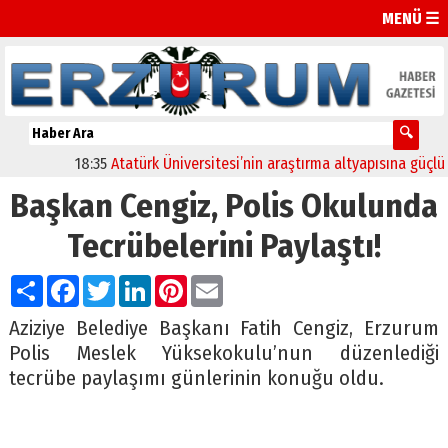
MENÜ ☰
18:35
Atatürk Üniversitesi’nin araştırma altyapısına güçlü onay
Başkan Cengiz, Polis Okulunda
Tecrübelerini Paylaştı!
Paylaş
Facebook
Twitter
LinkedIn
Pinterest
Email
Aziziye Belediye Başkanı Fatih Cengiz, Erzurum
Polis Meslek Yüksekokulu’nun düzenlediği
tecrübe paylaşımı günlerinin konuğu oldu.