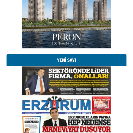
YENİ SAYI
Esat BİNDESEN
Başkan Sekmen’den Erzurum’a
bir vizyon proje daha!