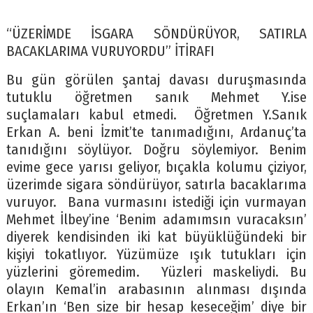
“ÜZERİMDE İSGARA SÖNDÜRÜYOR, SATIRLA
BACAKLARIMA VURUYORDU” İTİRAFI
Bu gün görülen şantaj davası duruşmasında
tutuklu öğretmen sanık Mehmet Y.ise
suçlamaları kabul etmedi. Öğretmen Y.Sanık
Erkan A. beni İzmit’te tanımadığını, Ardanuç’ta
tanıdığını söylüyor. Doğru söylemiyor. Benim
evime gece yarısı geliyor, bıçakla kolumu çiziyor,
üzerimde sigara söndürüyor, satırla bacaklarıma
vuruyor. Bana vurmasını istediği için vurmayan
Mehmet İlbey’ine ‘Benim adamımsın vuracaksın’
diyerek kendisinden iki kat büyüklüğündeki bir
kişiyi tokatlıyor. Yüzümüze ışık tutukları için
yüzlerini göremedim. Yüzleri maskeliydi. Bu
olayın Kemal’in arabasının alınması dışında
Erkan’ın ‘Ben size bir hesap keseceğim’ diye bir