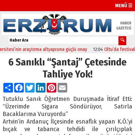
MENÜ ☰
si’nin araştırma altyapısına güçlü onay
12:04
Oltu’da festival coşku
6 Sanıklı “Şantaj” Çetesinde
Tahliye Yok!
Paylaş
Facebook
Twitter
LinkedIn
Pinterest
Email
Tutuklu Sanık Öğretmen Duruşmada İtiraf Etti:
“Üzerimde Sigara Söndürüyor, Satırla
Bacaklarıma Vuruyordu”
Artvin’in Ardanuç İlçesinde esnaflık yapan K.Ö.’yi
bıçak ve tabanca tehdidi ile çırılçıplak