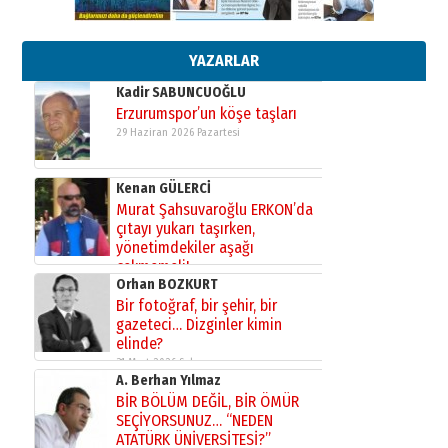
Başkan Sekmen’den Erzurum’a
bir vizyon proje daha!
02 Ağustos 2026 Pazar
YAZARLAR
Kadir SABUNCUOĞLU
Erzurumspor’un köşe taşları
29 Haziran 2026 Pazartesi
Kenan GÜLERCİ
Murat Şahsuvaroğlu ERKON’da
çıtayı yukarı taşırken,
yönetimdekiler aşağı
çekmemeli!
Orhan BOZKURT
17 Şubat 2026 Salı
Bir fotoğraf, bir şehir, bir
gazeteci… Dizginler kimin
elinde?
31 Mart 2026 Salı
A. Berhan Yılmaz
BİR BÖLÜM DEĞİL, BİR ÖMÜR
SEÇİYORSUNUZ… “NEDEN
ATATÜRK ÜNİVERSİTESİ?”