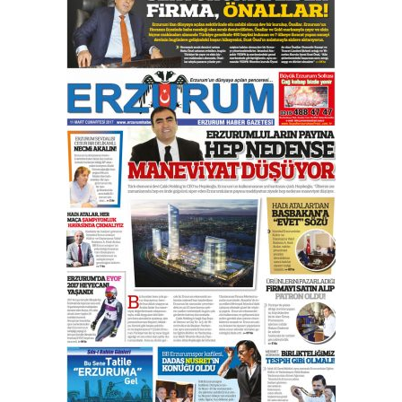
çıtayı yukarı taşırken,
yönetimdekiler aşağı
çekmemeli!
Orhan BOZKURT
17 Şubat 2026 Salı
Bir fotoğraf, bir şehir, bir
gazeteci… Dizginler kimin
elinde?
31 Mart 2026 Salı
A. Berhan Yılmaz
BİR BÖLÜM DEĞİL, BİR ÖMÜR
SEÇİYORSUNUZ… “NEDEN
ATATÜRK ÜNİVERSİTESİ?”
28 Temmuz 2026 Salı
Ahmet Gökhan YAZICI
Ahmed Yesevi’den bir Alperen…
”Reisimiz” idi… Hakka yürüdü.!
26 Mart 2026 Perşembe
Cem Bakırcı
Ardında bıraktığı hatıralarıyla
gönül adamı Faruk Terzioğlu!
13 Mayıs 2026 Çarşamba
Esat BİNDESEN