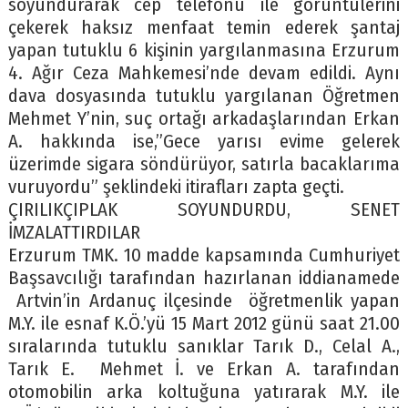
soyundurarak cep telefonu ile görüntülerini
çekerek haksız menfaat temin ederek şantaj
yapan tutuklu 6 kişinin yargılanmasına Erzurum
4. Ağır Ceza Mahkemesi’nde devam edildi. Aynı
dava dosyasında tutuklu yargılanan Öğretmen
Mehmet Y’nin, suç ortağı arkadaşlarından Erkan
A. hakkında ise,”Gece yarısı evime gelerek
üzerimde sigara söndürüyor, satırla bacaklarıma
vuruyordu” şeklindeki itirafları zapta geçti.
ÇIRILIKÇIPLAK SOYUNDURDU, SENET
İMZALATTIRDILAR
Erzurum TMK. 10 madde kapsamında Cumhuriyet
Başsavcılığı tarafından hazırlanan iddianamede
Artvin’in Ardanuç ilçesinde öğretmenlik yapan
M.Y. ile esnaf K.Ö.’yü 15 Mart 2012 günü saat 21.00
sıralarında tutuklu sanıklar Tarık D., Celal A.,
Tarık E. Mehmet İ. ve Erkan A. tarafından
otomobilin arka koltuğuna yatırarak M.Y. ile