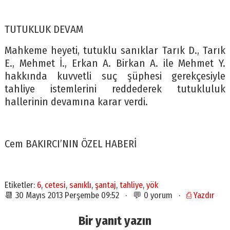
TUTUKLUK DEVAM
Mahkeme heyeti, tutuklu sanıklar Tarık D., Tarık
E., Mehmet İ., Erkan A. Birkan A. ile Mehmet Y.
hakkında kuvvetli suç şüphesi gerekçesiyle
tahliye istemlerini reddederek tutukluluk
hallerinin devamına karar verdi.
Cem BAKIRCI’NIN ÖZEL HABERİ
Etiketler:
6
,
cetesi
,
sanıklı
,
şantaj
,
tahliye
,
yök
📆 30 Mayıs 2013 Perşembe 09:52 · 💬 0 yorum ·
⎙ Yazdır
Bir yanıt yazın