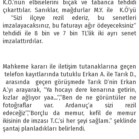
K.Ö.’nün elbiselerini bıçak ve tabanca tehdidi
çıkarttılar. Sanıklar, mağdurlar M.Y. ile K.Ö’yü
“Sizi ilçeye rezil ederiz, bu senetleri
imzalayacaksınız, bu faturayı ağır ödeyeceksiniz”
tehdidi ile 8 bin ve 7 bin TL’lik iki ayrı senet
imzalattırdılar.
Mahkeme kararı ile iletişim tutanaklarına geçen
telefon kayıtlarında tutuklu Erkan A. ile Tarık D.,
arasında geçen görüşmede Tarık D’nin Erkan
A.’yı arayarak, “Ya hocayı dere kenarına getirin,
kızlar ağlıyor yaa…”,”Ben de ne görüntüler ne
fotoğraflar var. Ardanuç’a sizi rezil
edeceğiz”,”Borçlu da memur, kefil de memur
ikisinin de imzası T.C.’si her şeyi sağlam.” şeklinde
şantaj planladıkları belirlendi.