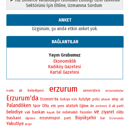
Sektörünü İşin Ehline, Uzmanına Sordum
ANKET
Üzgünüm, şu anda etkin anket yok.
BAĞLANTILAR
Yayın Grubumuz
Ekonomiklik
Kadıköy Gazetesi
Kartal Gazetesi
erzurum
belediyesi
universitesi
ak
erzurumlular
trafik
Erzurum'da
Erzurum’da
Aziziye
icin
polis
mhp
turkiye
ahmet
ali
Palandöken
Spor
Oltu
yeni
ataturk
Eğitim
ile
il
etti
ak parti
mehmet
ve
belediye
ziyaret
baskan
vali
bir
oldu
Pasinler
milletvekili
kayak
Büyükşehir
baskani
erzurumspor
öğrenci
parti
kar
Erzurumlu
Yakutiye
proje