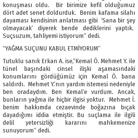
konuşması oldu. Bir birimize kefil olduğumuz
dört adet senet doldurduk. Benim kafama silahı
dayaması kendisinin anlatması gibi ‘Sana bir şey
olmayacak’ diyerek bende dediklerini yaptık.
Suçsuzum, tahliyemi istiyorum” dedi.
“YAĞMA SUÇUNU KABUL ETMİYORUM”
Tutuklu sanık Erkan A. ise,”Kemal Ö. Mehmet Y. ile
tünel başındaki cinsel ilişki aşamasındaki
konumlarını gördüğümüz için Kemal Ö. bana
saldırdı. Mehmet Y.’nın yardım istemesi nedeniyle
ben oradaydım. Ben Kemal’e vurdum. Ancak,
bunların yağma ile hiçbir ilgisi yoktur. Mehmet İ.
benim hakkımda cezaevinde boğazına bıçak
dayadığımı iddia etmiştir. Bu suçlama ile ilgili
delil yetersizliği kararını mahkemenize
sunuyorum” dedi.