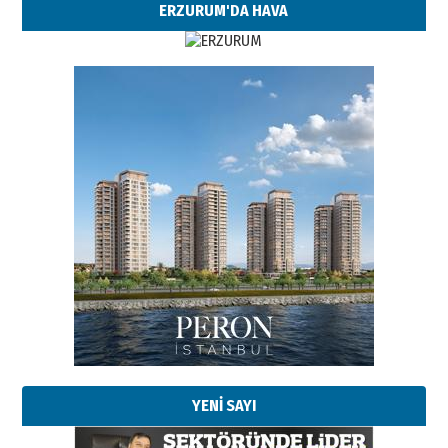
ERZURUM'DA HAVA
Esat BİNDESEN
Başkan Sekmen’den Erzurum’a
bir vizyon proje daha!
02 Ağustos 2026 Pazar
Kadir SABUNCUOĞLU
Erzurumspor’un köşe taşları
29 Haziran 2026 Pazartesi
YENİ SAYI
Kenan GÜLERCİ
Murat Şahsuvaroğlu ERKON’da