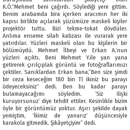
K.Ö.“Mehmet beni çağırdı. Söylediği yere gittim.
Benim arabamda bira içerken aracımın her iki
kapısı birlikte açılarak yüzümüze maskeli kişiler
projektör tuttu. Bizi tekme-tokat dövdüler.
Anlıma enseme silah kabzası ile vurarak yere
yatırdılar. Yüzleri maskeli olan bu kişilerin bir
bölümüydü. Mehmet İlbeyi ve Erkan A.’nun
yüzleri açıktı. Beni Mehmet Y.ile yan yana
getirerek çırılçıplak görüntü ve fotoğraflarımızı
çektiler. Sanıklardan Erkan bana,”Ben size şimdi
bir ceza keseceğim 180 bin Tl ikiniz bu parayı
ödeyeceksiniz” dedi. Ben bu kadar parayı
bulamayacağımı söyledim. ‘Siz ilişki
kuruyorsunuz’ diye tehdit ettiler. Kesinlikle bizim
öyle bir görüntümüz yoktur. Aşırı şekilde dayak
yemiştim, ‘İkimiz de yanarız’ düşüncesiyle
karakola gitmedik. Şikâyetçiyim” dedi.