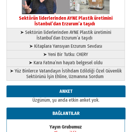
Esat BİNDESEN
Başkan Sekmen’den Erzurum’a
bir vizyon proje daha!
Sektörün liderlerinden AYNE Plastik üretimini
02 Ağustos 2026 Pazar
İstanbul’dan Erzurum’a taşıdı
➤ Sektörün liderlerinden AYNE Plastik üretimini
İstanbul’dan Erzurum’a taşıdı
➤ Kitaplara Yansıyan Erzurum Sevdası
➤ Yeni Bir Tutku: CHERY
➤ Kara Fatma’nın hayatı belgesel oldu
➤ Yüz Binlerce Vatandaşın İstihdam Edildiği Özel Güvenlik
Sektörünü İşin Ehline, Uzmanına Sordum
ANKET
Üzgünüm, şu anda etkin anket yok.
BAĞLANTILAR
Yayın Grubumuz