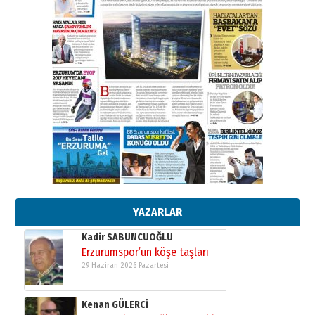
ATATÜRK ÜNİVERSİTESİ?”
28 Temmuz 2026 Salı
Ahmet Gökhan YAZICI
Ahmed Yesevi’den bir Alperen…
”Reisimiz” idi… Hakka yürüdü.!
26 Mart 2026 Perşembe
Cem Bakırcı
Ardında bıraktığı hatıralarıyla
gönül adamı Faruk Terzioğlu!
13 Mayıs 2026 Çarşamba
Esat BİNDESEN
Başkan Sekmen’den Erzurum’a
bir vizyon proje daha!
02 Ağustos 2026 Pazar
YAZARLAR
Kadir SABUNCUOĞLU
Erzurumspor’un köşe taşları
29 Haziran 2026 Pazartesi
Kenan GÜLERCİ