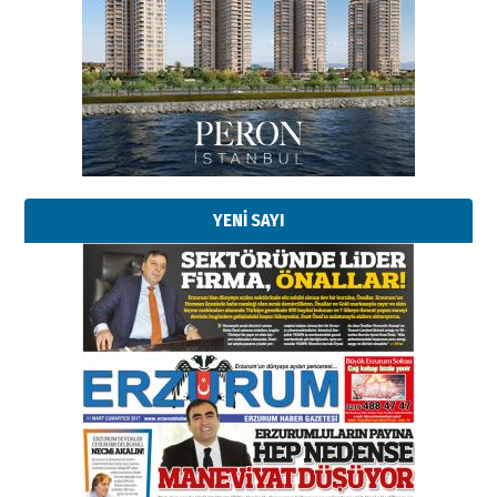
Esat BİNDESEN
Başkan Sekmen’den Erzurum’a
bir vizyon proje daha!
02 Ağustos 2026 Pazar
Kadir SABUNCUOĞLU
Erzurumspor’un köşe taşları
29 Haziran 2026 Pazartesi
YENİ SAYI
Kenan GÜLERCİ
Murat Şahsuvaroğlu ERKON’da
çıtayı yukarı taşırken,
yönetimdekiler aşağı
çekmemeli!
Orhan BOZKURT
17 Şubat 2026 Salı
Bir fotoğraf, bir şehir, bir
gazeteci… Dizginler kimin
elinde?
31 Mart 2026 Salı
A. Berhan Yılmaz
BİR BÖLÜM DEĞİL, BİR ÖMÜR
SEÇİYORSUNUZ… “NEDEN