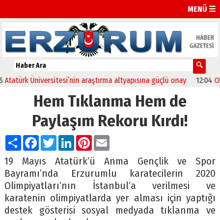
MENÜ ☰
türk Üniversitesi’nin araştırma altyapısına güçlü onay
12:04
Oltu’d
Hem Tıklanma Hem de
Paylaşım Rekoru Kırdı!
Paylaş
Facebook
Twitter
LinkedIn
Pinterest
Email
19 Mayıs Atatürk’ü Anma Gençlik ve Spor
Bayramı’nda Erzurumlu karatecilerin 2020
Olimpiyatları’nın İstanbul’a verilmesi ve
karatenin olimpiyatlarda yer alması için yaptığı
destek gösterisi sosyal medyada tıklanma ve