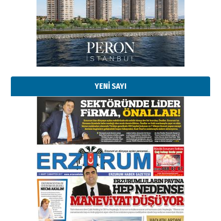
YENİ SAYI
Esat BİNDESEN
Başkan Sekmen’den Erzurum’a
bir vizyon proje daha!
02 Ağustos 2026 Pazar