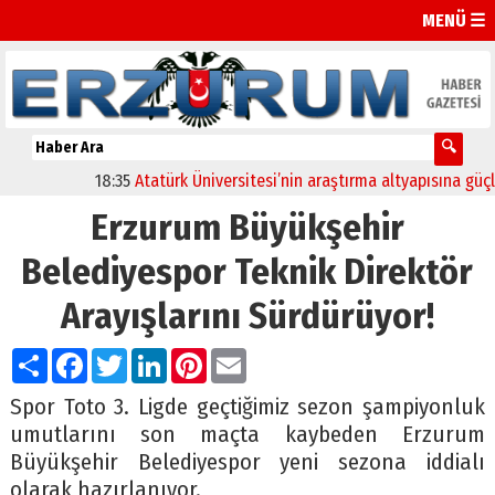
MENÜ ☰
18:35
Atatürk Üniversitesi’nin araştırma altyapısına güçlü o
Erzurum Büyükşehir
Belediyespor Teknik Direktör
Arayışlarını Sürdürüyor!
Paylaş
Facebook
Twitter
LinkedIn
Pinterest
Email
Spor Toto 3. Ligde geçtiğimiz sezon şampiyonluk
umutlarını son maçta kaybeden Erzurum
Büyükşehir Belediyespor yeni sezona iddialı
olarak hazırlanıyor.