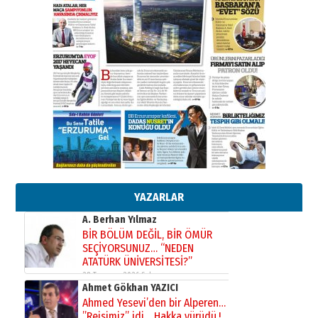
Kadir SABUNCUOĞLU
Erzurumspor’un köşe taşları
29 Haziran 2026 Pazartesi
Kenan GÜLERCİ
Murat Şahsuvaroğlu ERKON’da
çıtayı yukarı taşırken,
yönetimdekiler aşağı
çekmemeli!
Orhan BOZKURT
17 Şubat 2026 Salı
Bir fotoğraf, bir şehir, bir
gazeteci… Dizginler kimin
elinde?
YAZARLAR
31 Mart 2026 Salı
A. Berhan Yılmaz
BİR BÖLÜM DEĞİL, BİR ÖMÜR
SEÇİYORSUNUZ… “NEDEN
ATATÜRK ÜNİVERSİTESİ?”
28 Temmuz 2026 Salı
Ahmet Gökhan YAZICI
Ahmed Yesevi’den bir Alperen…
”Reisimiz” idi… Hakka yürüdü.!