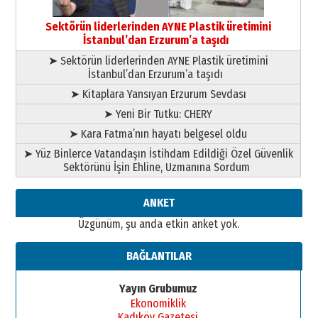
Bir fotoğraf, bir şehir, bir
gazeteci… Dizginler kimin
Sektörün liderlerinden AYNE Plastik üretimini
elinde?
İstanbul’dan Erzurum’a taşıdı
31 Mart 2026 Salı
➤ Sektörün liderlerinden AYNE Plastik üretimini
A. Berhan Yılmaz
İstanbul’dan Erzurum’a taşıdı
BİR BÖLÜM DEĞİL, BİR ÖMÜR
SEÇİYORSUNUZ… “NEDEN
➤ Kitaplara Yansıyan Erzurum Sevdası
ATATÜRK ÜNİVERSİTESİ?”
➤ Yeni Bir Tutku: CHERY
28 Temmuz 2026 Salı
Ahmet Gökhan YAZICI
➤ Kara Fatma’nın hayatı belgesel oldu
Ahmed Yesevi’den bir Alperen…
➤ Yüz Binlerce Vatandaşın İstihdam Edildiği Özel Güvenlik
”Reisimiz” idi… Hakka yürüdü.!
Sektörünü İşin Ehline, Uzmanına Sordum
26 Mart 2026 Perşembe
Cem Bakırcı
ANKET
Ardında bıraktığı hatıralarıyla
Üzgünüm, şu anda etkin anket yok.
gönül adamı Faruk Terzioğlu!
13 Mayıs 2026 Çarşamba
BAĞLANTILAR
Esat BİNDESEN
Başkan Sekmen’den Erzurum’a
Yayın Grubumuz
bir vizyon proje daha!
Ekonomiklik
02 Ağustos 2026 Pazar
Kadıköy Gazetesi