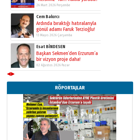
26 Mart 2026 Perşembe
Cem Bakırcı
Ardında bıraktığı hatıralarıyla
gönül adamı Faruk Terzioğlu!
13 Mayıs 2026 Çarşamba
Esat BİNDESEN
Başkan Sekmen’den Erzurum’a
bir vizyon proje daha!
02 Ağustos 2026 Pazar
◀
▶
Kadir SABUNCUOĞLU
Erzurumspor’un köşe taşları
RÖPORTAJLAR
29 Haziran 2026 Pazartesi
Kenan GÜLERCİ
Murat Şahsuvaroğlu ERKON’da
çıtayı yukarı taşırken,
yönetimdekiler aşağı
çekmemeli!
Orhan BOZKURT
17 Şubat 2026 Salı