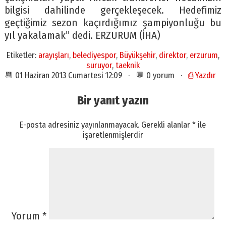
bilgisi dahilinde gerçekleşecek. Hedefimiz
geçtiğimiz sezon kaçırdığımız şampiyonluğu bu
yıl yakalamak” dedi. ERZURUM (İHA)
Etiketler:
arayışları
,
belediyespor
,
Büyükşehir
,
direktor
,
erzurum
,
suruyor
,
taeknik
📆 01 Haziran 2013 Cumartesi 12:09 · 💬 0 yorum ·
⎙ Yazdır
Bir yanıt yazın
E-posta adresiniz yayınlanmayacak.
Gerekli alanlar
*
ile
işaretlenmişlerdir
Yorum
*