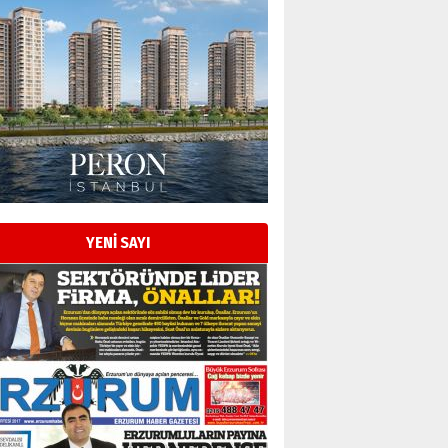
Esat BİNDESEN
Başkan Sekmen’den Erzurum’a
bir vizyon proje daha!
02 Ağustos 2026 Pazar
Kadir SABUNCUOĞLU
Erzurumspor’un köşe taşları
YENİ SAYI
29 Haziran 2026 Pazartesi
Kenan GÜLERCİ
Murat Şahsuvaroğlu ERKON’da
çıtayı yukarı taşırken,
yönetimdekiler aşağı
çekmemeli!
Orhan BOZKURT
17 Şubat 2026 Salı
Bir fotoğraf, bir şehir, bir
gazeteci… Dizginler kimin