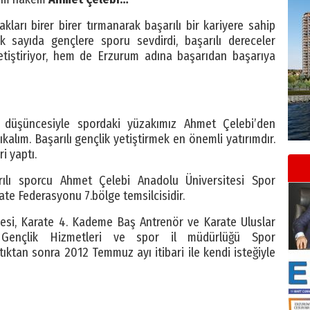
arı birer birer tırmanarak başarılı bir kariyere sahip
 sayıda gençlere sporu sevdirdi, başarılı dereceler
yetiştiriyor, hem de Erzurum adına başarıdan başarıya
ı düşüncesiyle spordaki yüzakımız Ahmet Çelebi’den
alım. Başarılı gençlik yetiştirmek en önemli yatırımdır.
i yaptı.
lı sporcu Ahmet Çelebi Anadolu Üniversitesi Spor
te Federasyonu 7.bölge temsilcisidir.
esi, Karate 4. Kademe Baş Antrenör ve Karate Uluslar
 Gençlik Hizmetleri ve spor il müdürlüğü Spor
ıktan sonra 2012 Temmuz ayı itibari ile kendi isteğiyle