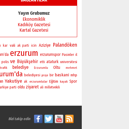
Yayın Grubumuz
Ekonomiklik
Kadıköy Gazetesi
Kartal Gazetesi
Palandöken
vali
Aziziye
icin
i
kar
ak parti
erzurum
um’da
erzurumspor
Pasinler
il
ve
Büyükşehir
ataturk
polis
universitesi
etti
belediye
Oltu
trafik
Erzurumlu
mehmet
zurum'da
baskani
bir
belediyesi
mhp
proje
Yakutiye
an
Spor
Eğitim
ak
erzurumlular
kayak
ziyaret
oldu
urkiye
parti
ali
milletvekili
Bizi takip edin