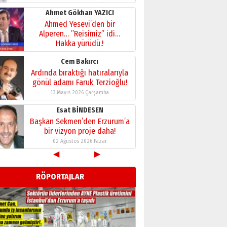
Erzurumspor’un köşe taşları
29 Haziran 2026 Pazartesi
Kenan GÜLERCİ
Murat Şahsuvaroğlu ERKON’da
çıtayı yukarı taşırken,
yönetimdekiler aşağı
çekmemeli!
Orhan BOZKURT
17 Şubat 2026 Salı
Bir fotoğraf, bir şehir, bir
gazeteci… Dizginler kimin
elinde?
31 Mart 2026 Salı
A. Berhan Yılmaz
BİR BÖLÜM DEĞİL, BİR ÖMÜR
◀
▶
SEÇİYORSUNUZ… “NEDEN
ATATÜRK ÜNİVERSİTESİ?”
RÖPORTAJLAR
28 Temmuz 2026 Salı
Ahmet Gökhan YAZICI
Ahmed Yesevi’den bir
Alperen… ”Reisimiz” idi…
Hakka yürüdü.!
26 Mart 2026 Perşembe