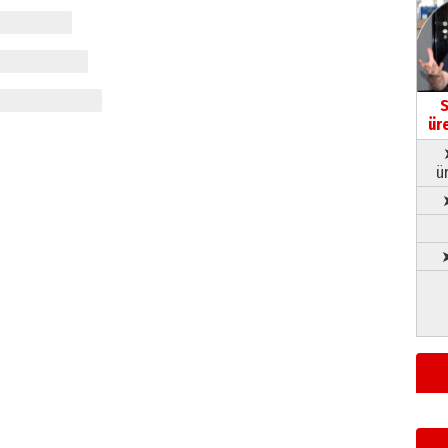
S
ür
ü
➤