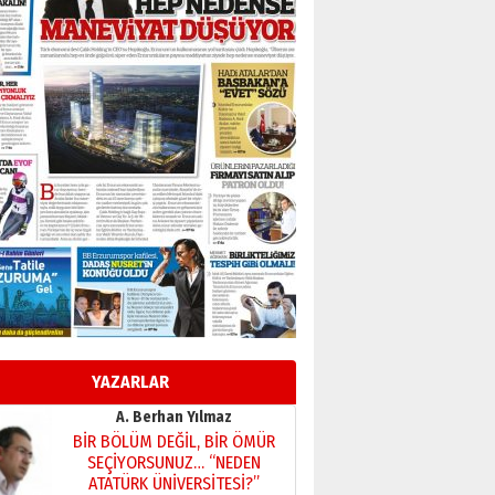
elinde?
31 Mart 2026 Salı
A. Berhan Yılmaz
BİR BÖLÜM DEĞİL, BİR ÖMÜR
SEÇİYORSUNUZ… “NEDEN
ATATÜRK ÜNİVERSİTESİ?”
28 Temmuz 2026 Salı
Ahmet Gökhan YAZICI
Ahmed Yesevi’den bir
Alperen… ”Reisimiz” idi…
Hakka yürüdü.!
26 Mart 2026 Perşembe
Cem Bakırcı
Ardında bıraktığı hatıralarıyla
gönül adamı Faruk Terzioğlu!
13 Mayıs 2026 Çarşamba
Esat BİNDESEN
YAZARLAR
Başkan Sekmen’den Erzurum’a
bir vizyon proje daha!
02 Ağustos 2026 Pazar
Kadir SABUNCUOĞLU