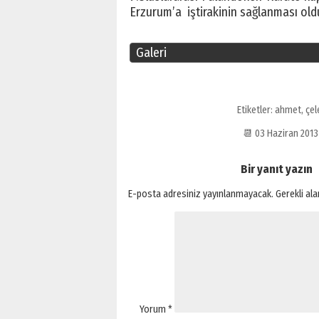
Erzurum’a iştirakinin sağlanması old
Galeri
Etiketler:
ahmet
,
çel
📆 03 Haziran 201
Bir yanıt yazın
E-posta adresiniz yayınlanmayacak.
Gerekli al
Yorum
*