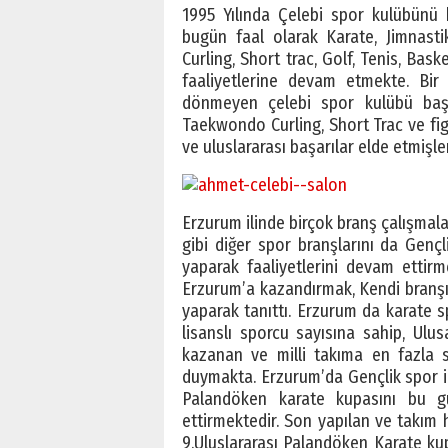
1995 Yılında Çelebi spor kulübünü 
bugün faal olarak Karate, Jimnasti
Curling, Short trac, Golf, Tenis, Bas
faaliyetlerine devam etmekte. Bi
dönmeyen çelebi spor kulübü başt
Taekwondo Curling, Short Trac ve fig
ve uluslararası başarılar elde etmişler
Erzurum ilinde birçok branş çalışmala
gibi diğer spor branşlarını da Gençl
yaparak faaliyetlerini devam ettir
Erzurum’a kazandırmak, Kendi branşı
yaparak tanıttı. Erzurum da karate
lisanslı sporcu sayısına sahip, Ul
kazanan ve milli takıma en fazla s
duymakta. Erzurum’da Gençlik spor il
Palandöken karate kupasını bu g
ettirmektedir. Son yapılan ve takım 
9.Uluslararası Palandöken Karate k