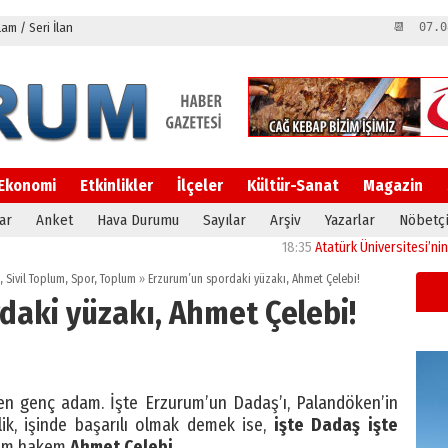
m / Seri İlan
📆 07.0
Ekonomi
Etkinlikler
İlçeler
Kültür-Sanat
Magazin
ar
Anket
Hava Durumu
Sayılar
Arşiv
Yazarlar
Nöbetçi
18:35
Atatürk Üniversitesi’nin araş
,
Sivil Toplum
,
Spor
,
Toplum
»
Erzurum’un spordaki yüzakı, Ahmet Çelebi!
daki yüzakı, Ahmet Çelebi!
ren genç adam. İşte Erzurum’un Dadaş’ı, Palandöken’in
lik, işinde başarılı olmak demek ise,
işte Dadaş işte
hem hakem
Ahmet Çelebi…