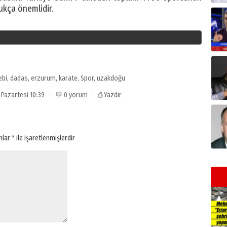
ukça önemlidir.
ebi
,
dadas
,
erzurum
,
karate
,
Spor
,
uzakdoğu
3 Pazartesi 10:39 · 💬 0 yorum ·
⎙ Yazdır
anlar
*
ile işaretlenmişlerdir