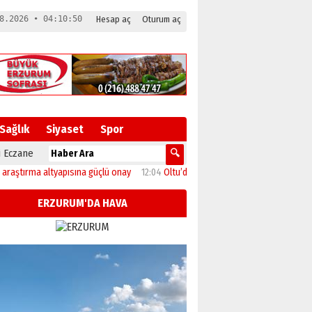
8.2026 • 04:10:50
Hesap aç
Oturum aç
Sağlık
Siyaset
Spor
 Eczane
tırma altyapısına güçlü onay
12:04
Oltu’da festival coşkusu konserle zirveye ul
ERZURUM'DA HAVA