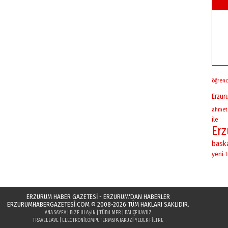
öğrenc
Erzur
ahmet
ile
Er
bask
yeni
t
ERZURUM HABER GAZETESİ - ERZURUM'DAN HABERLER
ERZURUMHABERGAZETESI.COM
© 2008-2026 TÜM HAKLARI SAKLIDIR.
ANA SAYFA
|
BIZE ULAŞIN
|
TÜBILMER
|
BAHÇEHAVUZ
TRAVELEAVE
|
ELECTRONICOMPUTER
MSPA JAKUZI YEDEK FILTRE