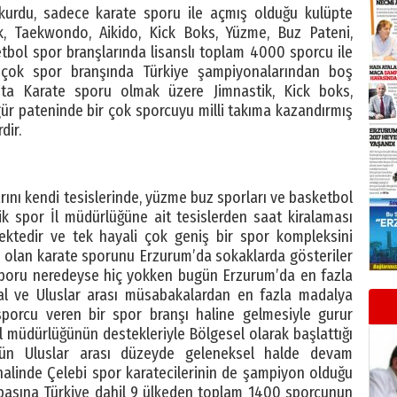
kurdu, sadece karate sporu ile açmış olduğu kulüpte
k, Taekwondo, Aikido, Kick Boks, Yüzme, Buz Pateni,
ketbol spor branşlarında lisanslı toplam 4000 sporcu ile
r çok spor branşında Türkiye şampiyonalarından boş
a Karate sporu olmak üzere Jimnastik, Kick boks,
ür pateninde bir çok sporcuyu milli takıma kazandırmış
dir.
rını kendi tesislerinde, yüzme buz sporları ve basketbol
ik spor İl müdürlüğüne ait tesislerden saat kiralaması
mektedir ve tek hayali çok geniş bir spor kompleksini
 olan karate sporunu Erzurum’da sokaklarda gösteriler
 sporu neredeyse hiç yokken bugün Erzurum’da en fazla
usal ve Uluslar arası müsabakalardan en fazla madalya
porcu veren bir spor branşı haline gelmesiyle gurur
 müdürlüğünün destekleriyle Bölgesel olarak başlattığı
ün Uluslar arası düzeyde geleneksel halde devam
halinde Çelebi spor karatecilerinin de şampiyon olduğu
upasına Türkiye dahil 9 ülkeden toplam 1400 sporcunun