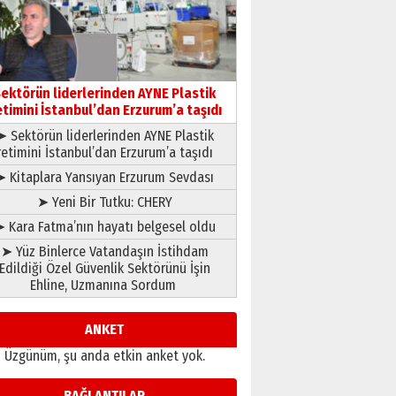
Cem Bakırcı
Ardında bıraktığı hatıralarıyla
gönül adamı Faruk Terzioğlu!
13 Mayıs 2026 Çarşamba
ektörün liderlerinden AYNE Plastik
Esat BİNDESEN
etimini İstanbul’dan Erzurum’a taşıdı
Başkan Sekmen’den Erzurum’a
bir vizyon proje daha!
➤ Sektörün liderlerinden AYNE Plastik
retimini İstanbul’dan Erzurum’a taşıdı
02 Ağustos 2026 Pazar
➤ Kitaplara Yansıyan Erzurum Sevdası
➤ Yeni Bir Tutku: CHERY
 Kara Fatma’nın hayatı belgesel oldu
➤ Yüz Binlerce Vatandaşın İstihdam
Edildiği Özel Güvenlik Sektörünü İşin
Ehline, Uzmanına Sordum
ANKET
Üzgünüm, şu anda etkin anket yok.
BAĞLANTILAR