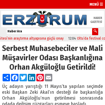
MENÜ ☰
i’nin araştırma altyapısına güçlü onay
12:04
Oltu’da festival coşku
Serbest Muhasebeciler ve Mali
Müşavirler Odası Başkanlığına
Orhan Akgüloğlu Getirildi!
Paylaş
Facebook
Twitter
LinkedIn
Pinterest
Email
Üç adayın yarıştığı 11 Mayıs’ta yapılan seçimde
eski Başkan Zeki Akal’ın desteği ile başkanlığa
Orhan Akgüloğlu’nun getirilmesi sonrasında
odada değişim rüzgarları esmeye başladı.