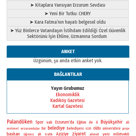
➤ Kitaplara Yansıyan Erzurum Sevdası
➤ Yeni Bir Tutku: CHERY
➤ Kara Fatma’nın hayatı belgesel oldu
➤ Yüz Binlerce Vatandaşın İstihdam Edildiği Özel Güvenlik
Sektörünü İşin Ehline, Uzmanına Sordum
ANKET
Üzgünüm, şu anda etkin anket yok.
BAĞLANTILAR
Yayın Grubumuz
Ekonomiklik
Kadıköy Gazetesi
Kartal Gazetesi
Palandöken
Büyükşehir
Spor
vali
Erzurum’da
Eğitim
ile
il
ali
belediye
bir
oldu
belediyesi
icin
universitesi
erzurumlular
mehmet
proje
ziyaret
baskan
Aziziye
yeni
öğrenci
ak
ahmet
milletvekili
trafik