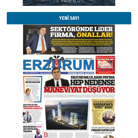
29 Haziran 2026 Pazartesi
YENİ SAYI
Kenan GÜLERCİ
Murat Şahsuvaroğlu ERKON’da
çıtayı yukarı taşırken,
yönetimdekiler aşağı
çekmemeli!
Orhan BOZKURT
17 Şubat 2026 Salı
Bir fotoğraf, bir şehir, bir
gazeteci… Dizginler kimin
elinde?
31 Mart 2026 Salı
A. Berhan Yılmaz
BİR BÖLÜM DEĞİL, BİR ÖMÜR
SEÇİYORSUNUZ… “NEDEN
ATATÜRK ÜNİVERSİTESİ?”
28 Temmuz 2026 Salı
Ahmet Gökhan YAZICI
Ahmed Yesevi’den bir Alperen…
”Reisimiz” idi… Hakka yürüdü.!
26 Mart 2026 Perşembe