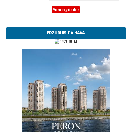
ERZURUM'DA HAVA
Esat BİNDESEN
Başkan Sekmen’den Erzurum’a
bir vizyon proje daha!
02 Ağustos 2026 Pazar
Kadir SABUNCUOĞLU
Erzurumspor’un köşe taşları