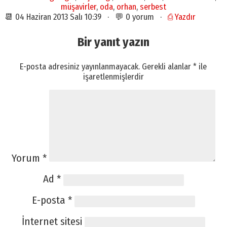
müşavirler
,
oda
,
orhan
,
serbest
📆 04 Haziran 2013 Salı 10:39 · 💬 0 yorum ·
⎙ Yazdır
Bir yanıt yazın
E-posta adresiniz yayınlanmayacak.
Gerekli alanlar
*
ile
işaretlenmişlerdir
Yorum
*
Ad
*
E-posta
*
İnternet sitesi