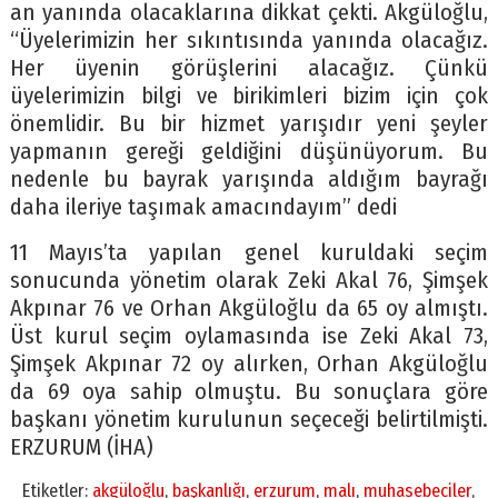
an yanında olacaklarına dikkat çekti. Akgüloğlu,
“Üyelerimizin her sıkıntısında yanında olacağız.
Her üyenin görüşlerini alacağız. Çünkü
üyelerimizin bilgi ve birikimleri bizim için çok
önemlidir. Bu bir hizmet yarışıdır yeni şeyler
yapmanın gereği geldiğini düşünüyorum. Bu
nedenle bu bayrak yarışında aldığım bayrağı
daha ileriye taşımak amacındayım” dedi
11 Mayıs’ta yapılan genel kuruldaki seçim
sonucunda yönetim olarak Zeki Akal 76, Şimşek
Akpınar 76 ve Orhan Akgüloğlu da 65 oy almıştı.
Üst kurul seçim oylamasında ise Zeki Akal 73,
Şimşek Akpınar 72 oy alırken, Orhan Akgüloğlu
da 69 oya sahip olmuştu. Bu sonuçlara göre
başkanı yönetim kurulunun seçeceği belirtilmişti.
ERZURUM (İHA)
Etiketler:
akgüloğlu
,
başkanlığı
,
erzurum
,
malı
,
muhasebeciler
,