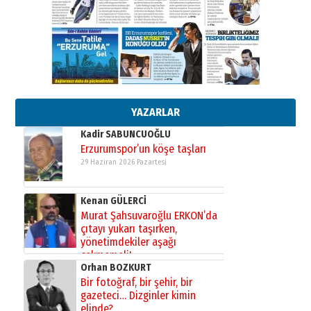
Cem Bakırcı
Ardında bıraktığı hatıralarıyla
gönül adamı Faruk Terzioğlu!
13 Mayıs 2026 Çarşamba
Esat BİNDESEN
Başkan Sekmen’den Erzurum’a
bir vizyon proje daha!
02 Ağustos 2026 Pazar
YAZARLAR
Kadir SABUNCUOĞLU
Erzurumspor’un köşe taşları
29 Haziran 2026 Pazartesi
Kenan GÜLERCİ
Murat Şahsuvaroğlu ERKON’da
çıtayı yukarı taşırken,
yönetimdekiler aşağı
çekmemeli!
Orhan BOZKURT
17 Şubat 2026 Salı
Bir fotoğraf, bir şehir, bir
gazeteci… Dizginler kimin
elinde?