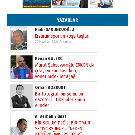
Esat BİNDESEN
Başkan Sekmen’den Erzurum’a
bir vizyon proje daha!
02 Ağustos 2026 Pazar
YAZARLAR
Kadir SABUNCUOĞLU
Erzurumspor’un köşe taşları
29 Haziran 2026 Pazartesi
Kenan GÜLERCİ
Murat Şahsuvaroğlu ERKON’da
çıtayı yukarı taşırken,
yönetimdekiler aşağı
çekmemeli!
Orhan BOZKURT
17 Şubat 2026 Salı
Bir fotoğraf, bir şehir, bir
gazeteci… Dizginler kimin
elinde?
31 Mart 2026 Salı
A. Berhan Yılmaz
BİR BÖLÜM DEĞİL, BİR ÖMÜR
SEÇİYORSUNUZ… “NEDEN
ATATÜRK ÜNİVERSİTESİ?”