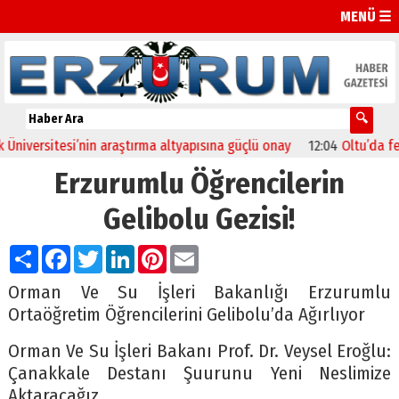
MENÜ ☰
versitesi’nin araştırma altyapısına güçlü onay
12:04
Oltu’da festiv
Erzurumlu Öğrencilerin
Gelibolu Gezisi!
Paylaş
Facebook
Twitter
LinkedIn
Pinterest
Email
Orman Ve Su İşleri Bakanlığı Erzurumlu
Ortaöğretim Öğrencilerini Gelibolu’da Ağırlıyor
Orman Ve Su İşleri Bakanı Prof. Dr. Veysel Eroğlu:
Çanakkale Destanı Şuurunu Yeni Neslimize
Aktaracağız