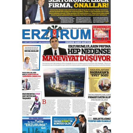
çıtayı yukarı taşırken,
yönetimdekiler aşağı
çekmemeli!
Orhan BOZKURT
17 Şubat 2026 Salı
Bir fotoğraf, bir şehir, bir
gazeteci… Dizginler kimin
elinde?
31 Mart 2026 Salı
A. Berhan Yılmaz
BİR BÖLÜM DEĞİL, BİR ÖMÜR
SEÇİYORSUNUZ… “NEDEN
ATATÜRK ÜNİVERSİTESİ?”
28 Temmuz 2026 Salı
Ahmet Gökhan YAZICI
Ahmed Yesevi’den bir Alperen…
”Reisimiz” idi… Hakka yürüdü.!
26 Mart 2026 Perşembe
Cem Bakırcı
Ardında bıraktığı hatıralarıyla
gönül adamı Faruk Terzioğlu!
13 Mayıs 2026 Çarşamba