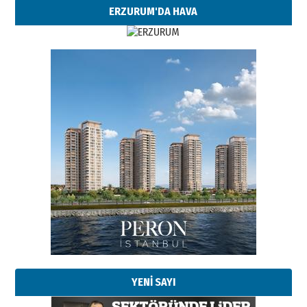
ERZURUM'DA HAVA
Esat BİNDESEN
Başkan Sekmen’den Erzurum’a
bir vizyon proje daha!
02 Ağustos 2026 Pazar
Kadir SABUNCUOĞLU
Erzurumspor’un köşe taşları
29 Haziran 2026 Pazartesi
YENİ SAYI
Kenan GÜLERCİ
Murat Şahsuvaroğlu ERKON’da