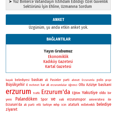
➤ Yüz Binlerce Vatandaşın İstihdam Edildiği Özel Güvenlik
Sektörünü İşin Ehline, Uzmanına Sordum
ANKET
Üzgünüm, şu anda etkin anket yok.
BAĞLANTILAR
Yayın Grubumuz
Ekonomiklik
Kadıköy Gazetesi
Kartal Gazetesi
baskan
belediyesi
Pasinler
polis
ali
parti
ahmet
kayak
Erzurumlu
proje
Büyükşehir
baskani
Oltu
Aziziye
il
kar
ak
erzurumlular
öğrenci
mehmet
erzurum
Erzurum'da
Yakutiye
oldu
bir
Eğitim
trafik
Palandöken
ve
yeni
Spor
vali
erzurumspor
universitesi
ile
belediye
Erzurum’da
ataturk
mhp
icin
ak parti
etti
turkiye
milletvekili
ziyaret