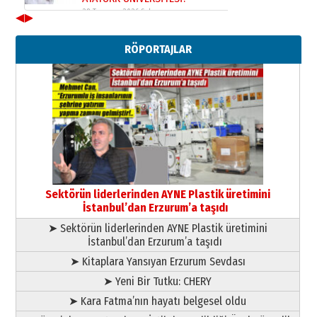
28 Temmuz 2026 Salı
◀
▶
Ahmet Gökhan YAZICI
Ahmed Yesevi’den bir Alperen…
RÖPORTAJLAR
”Reisimiz” idi… Hakka yürüdü.!
26 Mart 2026 Perşembe
Cem Bakırcı
Ardında bıraktığı hatıralarıyla
gönül adamı Faruk Terzioğlu!
13 Mayıs 2026 Çarşamba
Esat BİNDESEN
Başkan Sekmen’den Erzurum’a
bir vizyon proje daha!
Sektörün liderlerinden AYNE Plastik üretimini
02 Ağustos 2026 Pazar
İstanbul’dan Erzurum’a taşıdı
➤ Sektörün liderlerinden AYNE Plastik üretimini
İstanbul’dan Erzurum’a taşıdı
➤ Kitaplara Yansıyan Erzurum Sevdası
➤ Yeni Bir Tutku: CHERY
➤ Kara Fatma’nın hayatı belgesel oldu