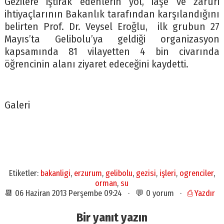
Gezilere iştirak edenlerin yol, iaşe ve zaruri
ihtiyaçlarının Bakanlık tarafından karşılandığını
belirten Prof. Dr. Veysel Eroğlu, ilk grubun 27
Mayıs’ta Gelibolu’ya geldiği organizasyon
kapsamında 81 vilayetten 4 bin civarında
öğrencinin alanı ziyaret edeceğini kaydetti.
Galeri
Etiketler:
bakanligi
,
erzurum
,
gelibolu
,
gezisi
,
işleri
,
ogrenciler
,
orman
,
su
📆 06 Haziran 2013 Perşembe 09:24 · 💬 0 yorum ·
⎙ Yazdır
Bir yanıt yazın