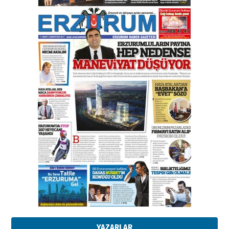
Esat BİNDESEN
Başkan Sekmen’den Erzurum’a
bir vizyon proje daha!
02 Ağustos 2026 Pazar
Kadir SABUNCUOĞLU
Erzurumspor’un köşe taşları
29 Haziran 2026 Pazartesi
Kenan GÜLERCİ
Murat Şahsuvaroğlu ERKON’da
çıtayı yukarı taşırken,
yönetimdekiler aşağı
çekmemeli!
Orhan BOZKURT
17 Şubat 2026 Salı
Bir fotoğraf, bir şehir, bir
gazeteci… Dizginler kimin
elinde?
YAZARLAR