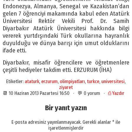
Endonezya, Almanya, Senegal ve Kazakistan’dan
gelen 7 öğrenciyi makamında kabul eden Atatürk
Üniversitesi Rektör Vekili Prof. Dr. Samih
Diyarbakır Atatürk Üniversitesi hakkında bilgi
vererek yurtdışındaki Türk okullarına hayranlık
duyulduğu ve dünya barışı için umut olduklarını
ifade etti.
Diyarbakır, misafir öğrencilere ve öğretmenlere
çeşitli hediyeler takdim etti. ERZURUM (İHA)
Etiketler:
ataturk
,
erzurum
,
olimpiyatları
,
turkce
,
universitesi
,
ziyaret
📆 10 Haziran 2013 Pazartesi 16:50 · 💬 0 yorum ·
⎙ Yazdır
Bir yanıt yazın
E-posta adresiniz yayınlanmayacak.
Gerekli alanlar
*
ile
işaretlenmişlerdir