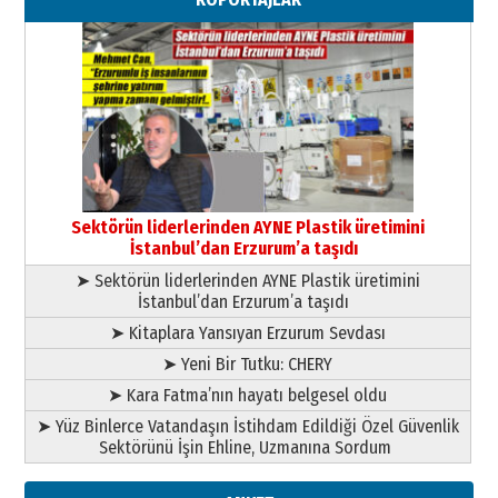
29 Haziran 2026 Pazartesi
Kenan GÜLERCİ
Murat Şahsuvaroğlu ERKON’da
çıtayı yukarı taşırken,
yönetimdekiler aşağı
çekmemeli!
Orhan BOZKURT
17 Şubat 2026 Salı
Bir fotoğraf, bir şehir, bir
gazeteci… Dizginler kimin
Sektörün liderlerinden AYNE Plastik üretimini
elinde?
İstanbul’dan Erzurum’a taşıdı
31 Mart 2026 Salı
➤ Sektörün liderlerinden AYNE Plastik üretimini
A. Berhan Yılmaz
İstanbul’dan Erzurum’a taşıdı
BİR BÖLÜM DEĞİL, BİR ÖMÜR
SEÇİYORSUNUZ… “NEDEN
➤ Kitaplara Yansıyan Erzurum Sevdası
ATATÜRK ÜNİVERSİTESİ?”
➤ Yeni Bir Tutku: CHERY
28 Temmuz 2026 Salı
Ahmet Gökhan YAZICI
➤ Kara Fatma’nın hayatı belgesel oldu
Ahmed Yesevi’den bir Alperen…
➤ Yüz Binlerce Vatandaşın İstihdam Edildiği Özel Güvenlik
”Reisimiz” idi… Hakka yürüdü.!
Sektörünü İşin Ehline, Uzmanına Sordum
26 Mart 2026 Perşembe
Cem Bakırcı