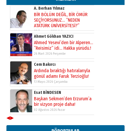
31 Mart 2026 Salı
A. Berhan Yılmaz
BİR BÖLÜM DEĞİL, BİR ÖMÜR
SEÇİYORSUNUZ… “NEDEN
ATATÜRK ÜNİVERSİTESİ?”
28 Temmuz 2026 Salı
Ahmet Gökhan YAZICI
Ahmed Yesevi’den bir Alperen…
”Reisimiz” idi… Hakka yürüdü.!
26 Mart 2026 Perşembe
Cem Bakırcı
Ardında bıraktığı hatıralarıyla
gönül adamı Faruk Terzioğlu!
13 Mayıs 2026 Çarşamba
Esat BİNDESEN
Başkan Sekmen’den Erzurum’a
bir vizyon proje daha!
02 Ağustos 2026 Pazar
◀
▶
Kadir SABUNCUOĞLU
Erzurumspor’un köşe taşları
RÖPORTAJLAR