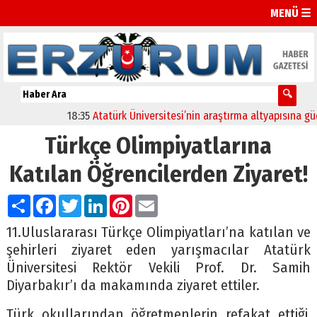
MENÜ ☰
18:35
Atatürk Üniversitesi’nin araştırma altyapısına güçlü
Türkçe Olimpiyatlarına
Katılan Öğrencilerden Ziyaret!
Paylaş
Facebook
Twitter
LinkedIn
Pinterest
Email
11.Uluslararası Türkçe Olimpiyatları’na katılan ve
şehirleri ziyaret eden yarışmacılar Atatürk
Üniversitesi Rektör Vekili Prof. Dr. Samih
Diyarbakır’ı da makamında ziyaret ettiler.
Türk okullarından öğretmenlerin refakat ettiği,