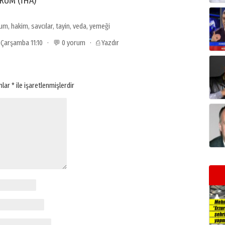
URUM (İHA)
rum
,
hakim
,
savcılar
,
tayin
,
veda
,
yemeği
3 Çarşamba 11:10 · 💬 0 yorum ·
⎙ Yazdır
anlar
*
ile işaretlenmişlerdir