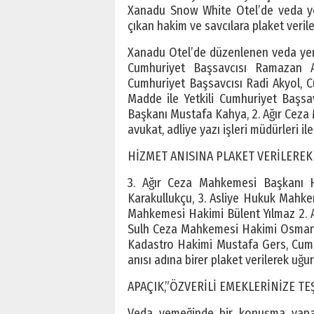
Xanadu Snow White Otel’de veda yem
çıkan hakim ve savcılara plaket verile
Xanadu Otel’de düzenlenen veda yem
Cumhuriyet Başsavcısı Ramazan A
Cumhuriyet Başsavcısı Radi Akyol, C
Madde ile Yetkili Cumhuriyet Başsa
Başkanı Mustafa Kahya, 2. Ağır Ceza 
avukat, adliye yazı işleri müdürleri ile 
HİZMET ANISINA PLAKET VERİLERE
3. Ağır Ceza Mahkemesi Başkanı H
Karakullukçu, 3. Asliye Hukuk Mahke
Mahkemesi Hakimi Bülent Yılmaz 2. 
Sulh Ceza Mahkemesi Hakimi Osman 
Kadastro Hakimi Mustafa Gers, Cumh
anısı adına birer plaket verilerek uğur
APAÇIK,”ÖZVERİLİ EMEKLERİNİZE T
Veda yemeğinde bir konuşma yapan