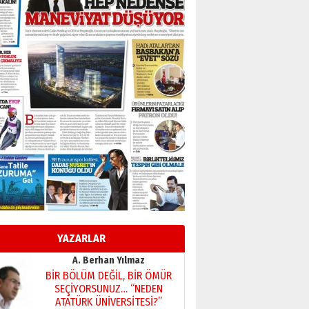
Başkan Sekmen’den Erzurum’a
bir vizyon proje daha!
02 Ağustos 2026 Pazar
Kadir SABUNCUOĞLU
Erzurumspor’un köşe taşları
29 Haziran 2026 Pazartesi
Kenan GÜLERCİ
Murat Şahsuvaroğlu ERKON’da
çıtayı yukarı taşırken,
yönetimdekiler aşağı
çekmemeli!
Orhan BOZKURT
17 Şubat 2026 Salı
Bir fotoğraf, bir şehir, bir
gazeteci… Dizginler kimin
elinde?
YAZARLAR
31 Mart 2026 Salı
A. Berhan Yılmaz
BİR BÖLÜM DEĞİL, BİR ÖMÜR
SEÇİYORSUNUZ… “NEDEN
ATATÜRK ÜNİVERSİTESİ?”