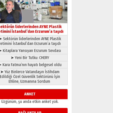
çıtayı yukarı taşırken,
yönetimdekiler aşağı
çekmemeli!
Orhan BOZKURT
17 Şubat 2026 Salı
Bir fotoğraf, bir şehir, bir
gazeteci… Dizginler kimin
ektörün liderlerinden AYNE Plastik
elinde?
etimini İstanbul’dan Erzurum’a taşıdı
31 Mart 2026 Salı
➤ Sektörün liderlerinden AYNE Plastik
A. Berhan Yılmaz
retimini İstanbul’dan Erzurum’a taşıdı
BİR BÖLÜM DEĞİL, BİR ÖMÜR
SEÇİYORSUNUZ… “NEDEN
➤ Kitaplara Yansıyan Erzurum Sevdası
ATATÜRK ÜNİVERSİTESİ?”
➤ Yeni Bir Tutku: CHERY
28 Temmuz 2026 Salı
Ahmet Gökhan YAZICI
 Kara Fatma’nın hayatı belgesel oldu
Ahmed Yesevi’den bir
➤ Yüz Binlerce Vatandaşın İstihdam
Alperen… ”Reisimiz” idi…
Edildiği Özel Güvenlik Sektörünü İşin
Hakka yürüdü.!
Ehline, Uzmanına Sordum
26 Mart 2026 Perşembe
Cem Bakırcı
Ardında bıraktığı hatıralarıyla
ANKET
gönül adamı Faruk Terzioğlu!
Üzgünüm, şu anda etkin anket yok.
13 Mayıs 2026 Çarşamba
Esat BİNDESEN
BAĞLANTILAR