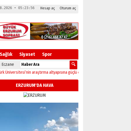
8.2026 • 05:23:57
Hesap aç
Oturum aç
Sağlık
Siyaset
Spor
 Eczane
ersitesi’nin araştırma altyapısına güçlü onay
12:04
Oltu’da festival coşkusu ko
ERZURUM'DA HAVA