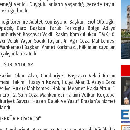
eği verildi. Duygulu anların yaşandığı gecede tayini
rek uğurlandı.
eği törenine Adalet Komisyonu Başkanı Erol Ofluoğlu,
paçık, Baro Başkanı Faruk Terizoğlu Bölge Adliye
umhuriyet Başsavcı Vekili Rasim Karakullukçu, TMK 10.
vcı Vekili Yaşar Sadık Taşkın, 4. Ağır Ceza Mahkemesi
Mahkemesi Başkanı Ahmet Korkmaz, , hâkimler, savcılar,
çalışanları katıldı.
K UĞURLANDILAR
akim Okan Akar, Cumhuriyet Başsavcı Vekili Rasim
mesi Hakimi Hüseyin Kovan, Hülya Akar, 3. Asliye Ceza
Asliye Hukuk Mahkemesi Hakimi Mehmet Hakkı Altun, 1.
Erol, 2. Sulh Ceza Mahkemesi Hakimi Volkan Koçtepe,
uriyet Savcısı Hasan Dalak ve Yusuf Eraslan’a hizmet
landı.
EŞEKKÜR EDİYORUM”
 Cumhuriyet Başsavcısı Ramazan Apaçık,”Büyük bir