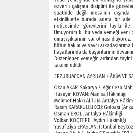
özverili çalışma disiplini ile göre
saatinde değil, mesainin dışında
etkinliklerle burada adeta bir aile
neticesinde görevlerini layıkı i
Umuyorum ki, bu veda yemeği yeni bi
umut ışıklarının var olması diliyoruz.
bütün hakim ve savcı arkadaşlarıma ba
hayatlarında da başarılarının devamın
Düzenlenen yemeğin ardından tayini ç
takdim edildi.
ERZURUM’DAN AYRILAN HÂKİM VE S
Okan AKAR: Sakarya 3. Ağır Ceza Mah.
Hüseyin KOVAN: Manisa Hâkimliği
Mehmet Hakkı ALTUN: Antalya Hâkiml
Rasim KARAKULLUKCU: Gölbaşı (Ankar
Osman EROL : Antalya Hâkimliği
Volkan KOÇTEPE : Aydın Hâkimliği
Yusuf Ziya ERASLAN: İstanbul Beykoz