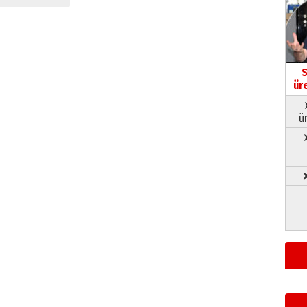
S
ür
ü
➤