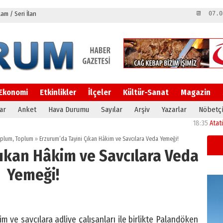
m / Seri İlan
📆 07.0
Ekonomi
Etkinlikler
İlçeler
Kültür-Sanat
Magazin
ar
Anket
Hava Durumu
Sayılar
Arşiv
Yazarlar
Nöbetçi
18:35
Atatürk Üniv
oplum
,
Toplum
»
Erzurum’da Tayini Çıkan Hâkim ve Savcılara Veda Yemeği!
Çıkan Hâkim ve Savcılara Veda
Yemeği!
m ve savcılara adliye çalışanları ile birlikte Palandöken