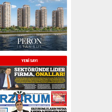
YENİ SAYI
Esat BİNDESEN