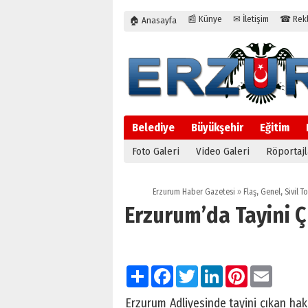
📰 Künye
✉ İletişim
☎ Rekla
🏠 Anasayfa
Belediye
Büyükşehir
Eğitim
Foto Galeri
Video Galeri
Röportajl
Erzurum Haber Gazetesi
»
Flaş
,
Genel
,
Sivil T
Erzurum’da Tayini 
Paylaş
Facebook
Twitter
LinkedIn
Pinterest
Email
Erzurum Adliyesinde tayini çıkan haki