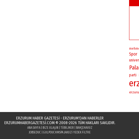
mehm
Spor
univer
Pal
parti
er
erzuru
ERZURUM HABER GAZETESİ - ERZURUM'DAN HABERLER
ERZURUMHABERGAZETESI.COM
© 2008-2026 TÜM HAKLARI SAKLIDIR.
ANA SAYFA
|
BIZE ULAŞIN
|
TÜBILMER
|
BAHÇEHAVUZ
JOBSEDUC
|
GULPOUCH
MSPA JAKUZI YEDEK FILTRE