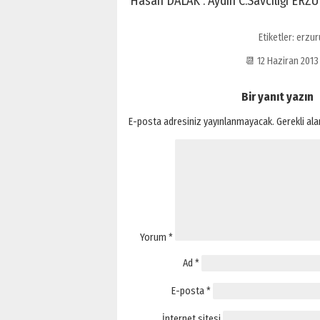
Hasan DALAK : Aydın C.Savcılığı ERZ
Etiketler:
erzu
📆 12 Haziran 201
Bir yanıt yazın
E-posta adresiniz yayınlanmayacak.
Gerekli al
Yorum
*
Ad
*
E-posta
*
İnternet sitesi