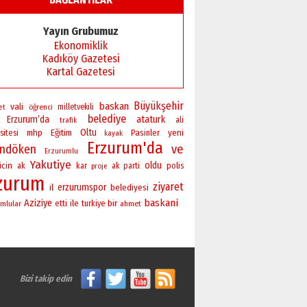
Başkan Sekmen’den Erzurum’a
bir vizyon proje daha!
Yayın Grubumuz
02 Ağustos 2026 Pazar
Ekonomiklik
Kadıköy Gazetesi
Kartal Gazetesi
Büyükşehir
baskan
vali
öğrenci
milletvekili
et
belediye
Erzurum’da
ataturk
ali
trafik
Oltu
yeni
sitesi
mhp
Eğitim
Pasinler
kayak
Erzurum'da
andöken
ve
Erzurumlu
Yakutiye
oldu
icin
polis
ak
kar
ak parti
proje
zurum
ziyaret
erzurumspor
il
belediyesi
baskani
Aziziye
bir
ile
mlular
etti
turkiye
ahmet
Bizi takip edin