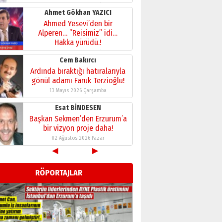
28 Temmuz 2026 Salı
Ahmet Gökhan YAZICI
Ahmed Yesevi’den bir
Alperen… ”Reisimiz” idi…
Hakka yürüdü.!
26 Mart 2026 Perşembe
Cem Bakırcı
Ardında bıraktığı hatıralarıyla
gönül adamı Faruk Terzioğlu!
13 Mayıs 2026 Çarşamba
Esat BİNDESEN
Başkan Sekmen’den Erzurum’a
bir vizyon proje daha!
02 Ağustos 2026 Pazar
◀
▶
Kadir SABUNCUOĞLU
Erzurumspor’un köşe taşları
RÖPORTAJLAR
29 Haziran 2026 Pazartesi
Kenan GÜLERCİ
Murat Şahsuvaroğlu ERKON’da