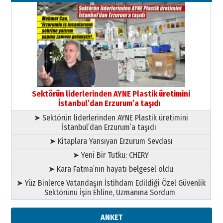
Kenan GÜLERCİ
Murat Şahsuvaroğlu ERKON’da
çıtayı yukarı taşırken,
yönetimdekiler aşağı
çekmemeli!
Orhan BOZKURT
17 Şubat 2026 Salı
Bir fotoğraf, bir şehir, bir
gazeteci… Dizginler kimin
Sektörün liderlerinden AYNE Plastik üretimini
elinde?
İstanbul’dan Erzurum’a taşıdı
31 Mart 2026 Salı
➤ Sektörün liderlerinden AYNE Plastik üretimini
A. Berhan Yılmaz
İstanbul’dan Erzurum’a taşıdı
BİR BÖLÜM DEĞİL, BİR ÖMÜR
SEÇİYORSUNUZ… “NEDEN
➤ Kitaplara Yansıyan Erzurum Sevdası
ATATÜRK ÜNİVERSİTESİ?”
➤ Yeni Bir Tutku: CHERY
28 Temmuz 2026 Salı
Ahmet Gökhan YAZICI
➤ Kara Fatma’nın hayatı belgesel oldu
Ahmed Yesevi’den bir Alperen…
➤ Yüz Binlerce Vatandaşın İstihdam Edildiği Özel Güvenlik
”Reisimiz” idi… Hakka yürüdü.!
Sektörünü İşin Ehline, Uzmanına Sordum
26 Mart 2026 Perşembe
Cem Bakırcı
ANKET