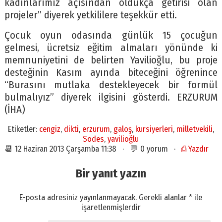
kadınlarımız açısından oldukça getirisi olan
projeler” diyerek yetkililere teşekkür etti.
Çocuk oyun odasında günlük 15 çocuğun
gelmesi, ücretsiz eğitim almaları yönünde ki
memnuniyetini de belirten Yavilioğlu, bu proje
desteğinin Kasım ayında biteceğini öğrenince
“Burasını mutlaka destekleyecek bir formül
bulmalıyız” diyerek ilgisini gösterdi. ERZURUM
(İHA)
Etiketler:
cengiz
,
dikti
,
erzurum
,
galoş
,
kursiyerleri
,
milletvekili
,
Sodes
,
yavilioğlu
📆 12 Haziran 2013 Çarşamba 11:38 · 💬 0 yorum ·
⎙ Yazdır
Bir yanıt yazın
E-posta adresiniz yayınlanmayacak.
Gerekli alanlar
*
ile
işaretlenmişlerdir