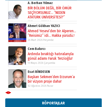
A. Berhan Yılmaz
BİR BÖLÜM DEĞİL, BİR ÖMÜR
SEÇİYORSUNUZ… “NEDEN
ATATÜRK ÜNİVERSİTESİ?”
28 Temmuz 2026 Salı
Ahmet Gökhan YAZICI
Ahmed Yesevi’den bir Alperen…
”Reisimiz” idi… Hakka yürüdü.!
26 Mart 2026 Perşembe
Cem Bakırcı
Ardında bıraktığı hatıralarıyla
gönül adamı Faruk Terzioğlu!
13 Mayıs 2026 Çarşamba
Esat BİNDESEN
Başkan Sekmen’den Erzurum’a
bir vizyon proje daha!
02 Ağustos 2026 Pazar
◀
▶
Kadir SABUNCUOĞLU
Erzurumspor’un köşe taşları
RÖPORTAJLAR
29 Haziran 2026 Pazartesi