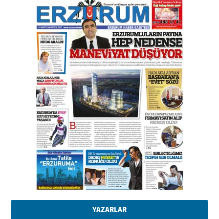
Esat BİNDESEN
Başkan Sekmen’den Erzurum’a
bir vizyon proje daha!
02 Ağustos 2026 Pazar
Kadir SABUNCUOĞLU
Erzurumspor’un köşe taşları
29 Haziran 2026 Pazartesi
Kenan GÜLERCİ
Murat Şahsuvaroğlu ERKON’da
çıtayı yukarı taşırken,
yönetimdekiler aşağı
çekmemeli!
Orhan BOZKURT
17 Şubat 2026 Salı
Bir fotoğraf, bir şehir, bir
gazeteci… Dizginler kimin
elinde?
YAZARLAR
31 Mart 2026 Salı