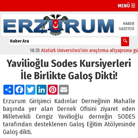
MENÜ ☰
18:35
Atatürk Üniversitesi’nin araştırma altyapısına güçlü
Yavilioğlu Sodes Kursiyerleri
İle Birlikte Galoş Dikti!
Paylaş
Facebook
Twitter
LinkedIn
Pinterest
Email
Erzurum Girişimci Kadınlar Derneğinin Mahalle
başında yer alan Dernek Ofisini ziyaret eden
Milletvekili Cengiz Yavilioğlu derneğin SODES
tarafından desteklenen Galoş Eğitim Atölyesinde
Galoş dikti.