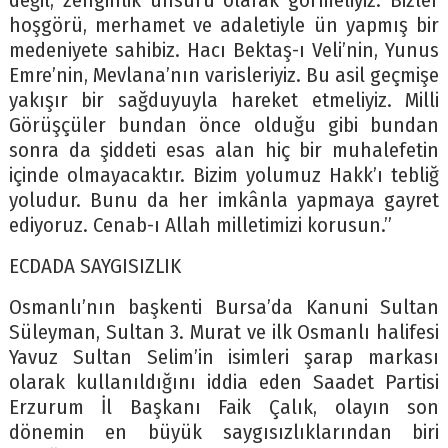
değil, zenginlik unsuru olarak görmeliyiz. Bizler
hoşgörü, merhamet ve adaletiyle ün yapmış bir
medeniyete sahibiz. Hacı Bektaş-ı Veli’nin, Yunus
Emre’nin, Mevlana’nın varisleriyiz. Bu asil geçmişe
yakışır bir sağduyuyla hareket etmeliyiz. Milli
Görüşçüler bundan önce olduğu gibi bundan
sonra da şiddeti esas alan hiç bir muhalefetin
içinde olmayacaktır. Bizim yolumuz Hakk’ı tebliğ
yoludur. Bunu da her imkânla yapmaya gayret
ediyoruz. Cenab-ı Allah milletimizi korusun.”
ECDADA SAYGISIZLIK
Osmanlı’nın başkenti Bursa’da Kanuni Sultan
Süleyman, Sultan 3. Murat ve ilk Osmanlı halifesi
Yavuz Sultan Selim’in isimleri şarap markası
olarak kullanıldığını iddia eden Saadet Partisi
Erzurum İl Başkanı Faik Çalık, olayın son
dönemin en büyük saygısızlıklarından biri