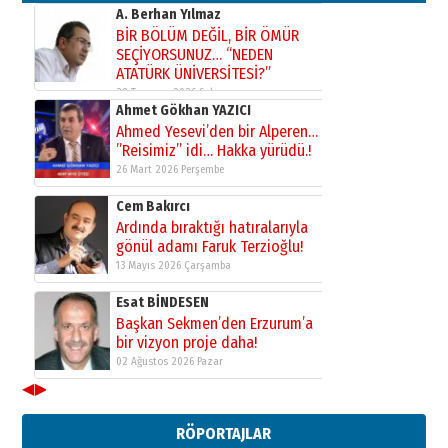
Kadir SABUNCUOĞLU
Erzurumspor’un köşe taşları
29 Haziran 2026 Pazartesi
Kenan GÜLERCİ
Murat Şahsuvaroğlu ERKON’da
çıtayı yukarı taşırken,
yönetimdekiler aşağı
çekmemeli!
Orhan BOZKURT
17 Şubat 2026 Salı
Bir fotoğraf, bir şehir, bir
gazeteci… Dizginler kimin
elinde?
31 Mart 2026 Salı
A. Berhan Yılmaz
BİR BÖLÜM DEĞİL, BİR ÖMÜR
SEÇİYORSUNUZ… “NEDEN
ATATÜRK ÜNİVERSİTESİ?”
28 Temmuz 2026 Salı
◀
▶
Ahmet Gökhan YAZICI
Ahmed Yesevi’den bir Alperen…
RÖPORTAJLAR
”Reisimiz” idi… Hakka yürüdü.!