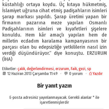
küstahlığı ortaya koydu. Üç kıtaya hükmetmiş,
İslamiyet uğruna cihat etmiş padişahların isimleri
şarap markası yapıldı. Şarap üretimi yapan bir
firmanın pazarına meze yapılan Osmanlı
Padişahlarının isimleri ve kıyafetleri şişelere
konuldu. Hem kâr amaçlı yapılan hem de
milletin ecdadım karalama kampanyasının bir
parçası olan bu edepsizliğe yetkililerin nasıl izin
verdiği düşündürüyor.” diye konuştu. ERZURUM
(İHA)
Etiketler:
çalık
,
değerlendirmesi
,
erzurum
,
Faik
,
gezi
,
sp
📆 12 Haziran 2013 Çarşamba 11:49 · 💬 0 yorum ·
⎙ Yazdır
Bir yanıt yazın
E-posta adresiniz yayınlanmayacak.
Gerekli alanlar
*
ile
işaretlenmişlerdir