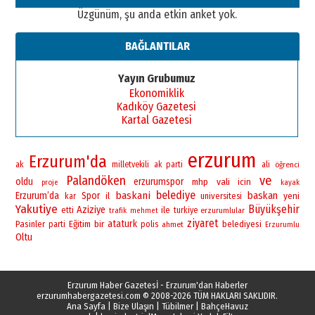
Üzgünüm, şu anda etkin anket yok.
BAĞLANTILAR
Yayın Grubumuz
Ekonomiklik
Kadıköy Gazetesi
Kartal Gazetesi
erzurum
Erzurum'da
ak
milletvekili
ak parti
ali
öğrenci
Palandöken
ve
oldu
erzurumspor
vali
mhp
icin
proje
kayak
belediye
baskani
baskan
Erzurum’da
Spor
yeni
il
universitesi
kar
Yakutiye
Büyükşehir
Aziziye
ile
etti
turkiye
erzurumlular
trafik
mehmet
ziyaret
bir
ataturk
Pasinler
Eğitim
polis
belediyesi
parti
ahmet
Erzurumlu
Oltu
Erzurum Haber Gazetesİ - Erzurum'dan Haberler
erzurumhabergazetesi.com
© 2008-2026 TÜM HAKLARI SAKLIDIR.
Ana Sayfa
|
Bize Ulaşın
|
Tübilmer
|
BahçeHavuz