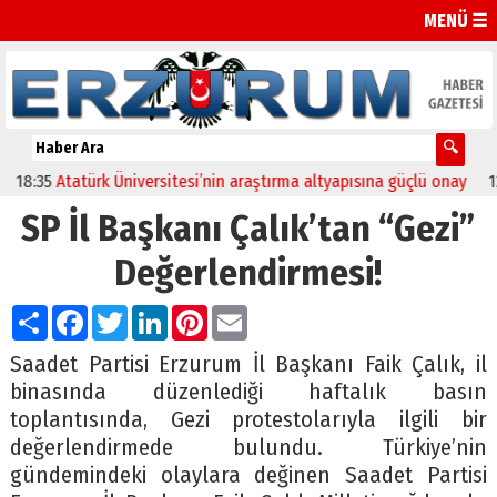
MENÜ ☰
5
Atatürk Üniversitesi’nin araştırma altyapısına güçlü onay
12:04
O
SP İl Başkanı Çalık’tan “Gezi”
Değerlendirmesi!
Paylaş
Facebook
Twitter
LinkedIn
Pinterest
Email
Saadet Partisi Erzurum İl Başkanı Faik Çalık, il
binasında düzenlediği haftalık basın
toplantısında, Gezi protestolarıyla ilgili bir
değerlendirmede bulundu. Türkiye’nin
gündemindeki olaylara değinen Saadet Partisi