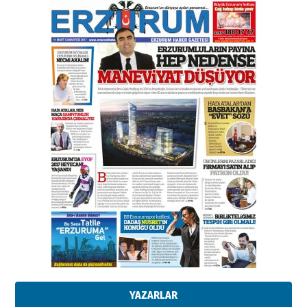
Bir fotoğraf, bir şehir, bir
gazeteci… Dizginler kimin
elinde?
31 Mart 2026 Salı
A. Berhan Yılmaz
BİR BÖLÜM DEĞİL, BİR ÖMÜR
SEÇİYORSUNUZ… “NEDEN
ATATÜRK ÜNİVERSİTESİ?”
28 Temmuz 2026 Salı
Ahmet Gökhan YAZICI
Ahmed Yesevi’den bir Alperen…
”Reisimiz” idi… Hakka yürüdü.!
26 Mart 2026 Perşembe
Cem Bakırcı
Ardında bıraktığı hatıralarıyla
gönül adamı Faruk Terzioğlu!
13 Mayıs 2026 Çarşamba
Esat BİNDESEN
Başkan Sekmen’den Erzurum’a
bir vizyon proje daha!
02 Ağustos 2026 Pazar
YAZARLAR