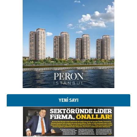
Esat BİNDESEN
Başkan Sekmen’den Erzurum’a
bir vizyon proje daha!
02 Ağustos 2026 Pazar
Kadir SABUNCUOĞLU
Erzurumspor’un köşe taşları
29 Haziran 2026 Pazartesi
YENİ SAYI
Kenan GÜLERCİ
Murat Şahsuvaroğlu ERKON’da
çıtayı yukarı taşırken,
yönetimdekiler aşağı
çekmemeli!
Orhan BOZKURT
17 Şubat 2026 Salı