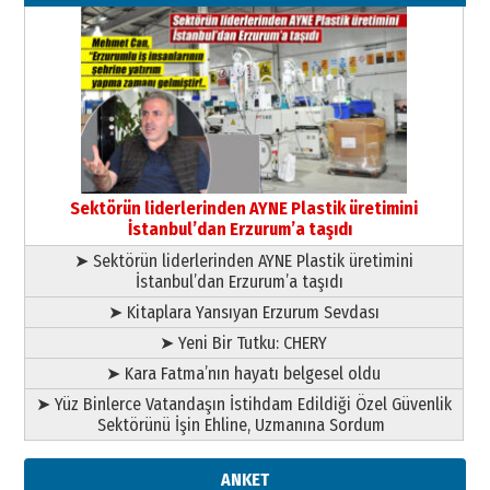
26 Mart 2026 Perşembe
Cem Bakırcı
Ardında bıraktığı hatıralarıyla
gönül adamı Faruk Terzioğlu!
13 Mayıs 2026 Çarşamba
Esat BİNDESEN
Başkan Sekmen’den Erzurum’a
bir vizyon proje daha!
Sektörün liderlerinden AYNE Plastik üretimini
02 Ağustos 2026 Pazar
İstanbul’dan Erzurum’a taşıdı
➤ Sektörün liderlerinden AYNE Plastik üretimini
İstanbul’dan Erzurum’a taşıdı
➤ Kitaplara Yansıyan Erzurum Sevdası
➤ Yeni Bir Tutku: CHERY
➤ Kara Fatma’nın hayatı belgesel oldu
➤ Yüz Binlerce Vatandaşın İstihdam Edildiği Özel Güvenlik
Sektörünü İşin Ehline, Uzmanına Sordum
ANKET