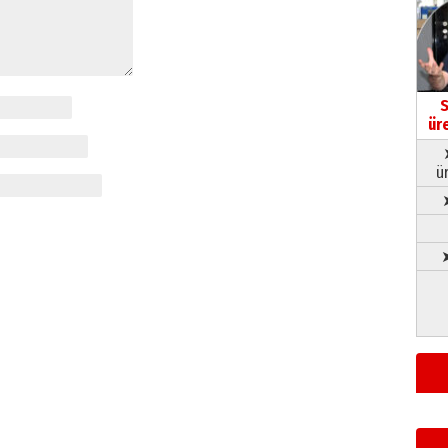
S
ür
ü
➤