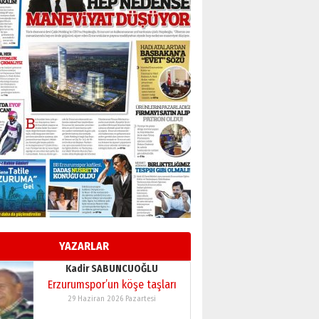
BİR BÖLÜM DEĞİL, BİR ÖMÜR
SEÇİYORSUNUZ… “NEDEN
ATATÜRK ÜNİVERSİTESİ?”
28 Temmuz 2026 Salı
Ahmet Gökhan YAZICI
Ahmed Yesevi’den bir
Alperen… ”Reisimiz” idi…
Hakka yürüdü.!
26 Mart 2026 Perşembe
Cem Bakırcı
Ardında bıraktığı hatıralarıyla
gönül adamı Faruk Terzioğlu!
13 Mayıs 2026 Çarşamba
Esat BİNDESEN
TRT’NİN BÖLGEYE AÇILAN SESİ
09 Ağustos 2026 Pazar
YAZARLAR
Kadir SABUNCUOĞLU
Erzurumspor’un köşe taşları
29 Haziran 2026 Pazartesi