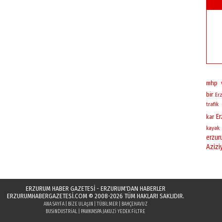
mhp
bir
Er
trafik
E
kar
kayak
erzu
Azizi
ERZURUM HABER GAZETESİ - ERZURUM'DAN HABERLER
ERZURUMHABERGAZETESI.COM
© 2008-2026 TÜM HAKLARI SAKLIDIR.
ANA SAYFA
|
BIZE ULAŞIN
|
TÜBILMER
|
BAHÇEHAVUZ
BUSINDUSTRIAL
|
PAWK
MSPA JAKUZI YEDEK FILTRE