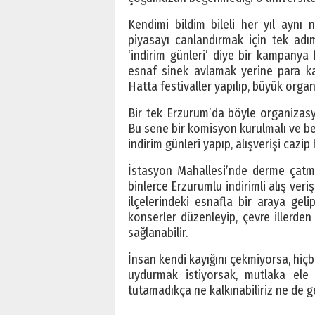
Kendimi bildim bileli her yıl aynı n
piyasayı canlandırmak için tek ad
‘indirim günleri’ diye bir kampany
esnaf sinek avlamak yerine para ka
Hatta festivaller yapılıp, büyük organ
Bir tek Erzurum’da böyle organizasyon
Bu sene bir komisyon kurulmalı ve beli
indirim günleri yapıp, alışverişi cazip 
İstasyon Mahallesi’nde derme çatma
binlerce Erzurumlu indirimli alış ver
ilçelerindeki esnafla bir araya gel
konserler düzenleyip, çevre illerden
sağlanabilir.
İnsan kendi kayığını çekmiyorsa, hiç
uydurmak istiyorsak, mutlaka ele
tutamadıkça ne kalkınabiliriz ne de gel