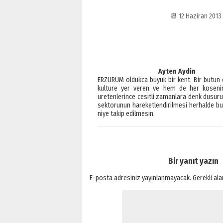
📆 12 Haziran 201
Ayten Aydin
ERZURUM oldukca buyuk bir kent. Bir butun ol
kulture yer veren ve hem de her kosenin 
uretenlerince cesitli zamanlara denk dusurule
sektorunun hareketlendirilmesi herhalde buy
niye takip edilmesin.
Bir yanıt yazın
E-posta adresiniz yayınlanmayacak.
Gerekli al