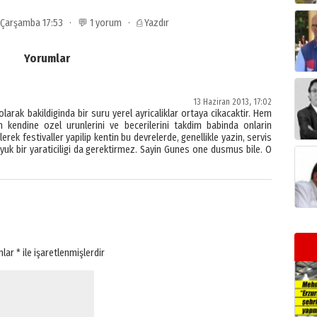
3 Çarşamba 17:53 · 💬 1 yorum ·
⎙ Yazdır
Yorumlar
13 Haziran 2013, 17:02
arak bakildiginda bir suru yerel ayricaliklar ortaya cikacaktir. Hem
kendine ozel urunlerini ve becerilerini takdim babinda onlarin
rek festivaller yapilip kentin bu devrelerde, genellikle yazin, servis
uk bir yaraticiligi da gerektirmez. Sayin Gunes one dusmus bile. O
anlar
*
ile işaretlenmişlerdir