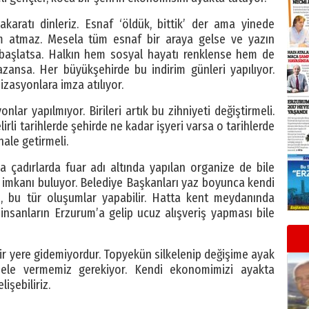
akaratı dinleriz. Esnaf ‘öldük, bittik’ der ama yinede
ım atmaz. Mesela tüm esnaf bir araya gelse ve yazın
a başlatsa. Halkın hem sosyal hayatı renklense hem de
zansa. Her büyükşehirde bu indirim günleri yapılıyor.
izasyonlara imza atılıyor.
lar yapılmıyor. Birileri artık bu zihniyeti değiştirmeli.
rli tarihlerde şehirde ne kadar işyeri varsa o tarihlerde
hale getirmeli.
 çadırlarda fuar adı altında yapılan organize de bile
iş imkanı buluyor. Belediye Başkanları yaz boyunca kendi
ip, bu tür oluşumlar yapabilir. Hatta kent meydanında
 insanların Erzurum’a gelip ucuz alışveriş yapması bile
bir yere gidemiyordur. Topyekün silkelenip değişime ayak
 ele vermemiz gerekiyor. Kendi ekonomimizi ayakta
işebiliriz.