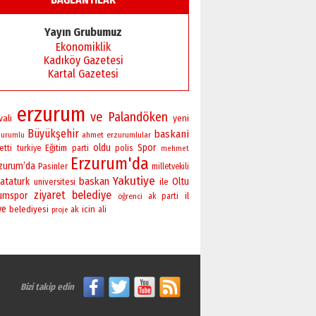
Yayın Grubumuz
Ekonomiklik
Kadıköy Gazetesi
Kartal Gazetesi
erzurum
ve
Palandöken
vali
yeni
Büyükşehir
baskani
ahmet
erzurumlular
zurumlu
oldu
Spor
Eğitim
polis
etti
turkiye
parti
mehmet
Erzurum'da
rzurum’da
Pasinler
milletvekili
Yakutiye
baskan
ataturk
Oltu
universitesi
ile
ziyaret
belediye
rumspor
il
öğrenci
ak parti
ye
belediyesi
icin
ak
ali
proje
Bizi takip edin