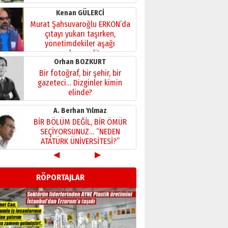
Kenan GÜLERCİ
Murat Şahsuvaroğlu ERKON’da
çıtayı yukarı taşırken,
yönetimdekiler aşağı
çekmemeli!
Orhan BOZKURT
17 Şubat 2026 Salı
Bir fotoğraf, bir şehir, bir
gazeteci… Dizginler kimin
elinde?
31 Mart 2026 Salı
A. Berhan Yılmaz
BİR BÖLÜM DEĞİL, BİR ÖMÜR
SEÇİYORSUNUZ… “NEDEN
ATATÜRK ÜNİVERSİTESİ?”
28 Temmuz 2026 Salı
◀
▶
Ahmet Gökhan YAZICI
Ahmed Yesevi’den bir
RÖPORTAJLAR
Alperen… ”Reisimiz” idi…
Hakka yürüdü.!
26 Mart 2026 Perşembe
Cem Bakırcı
Ardında bıraktığı hatıralarıyla