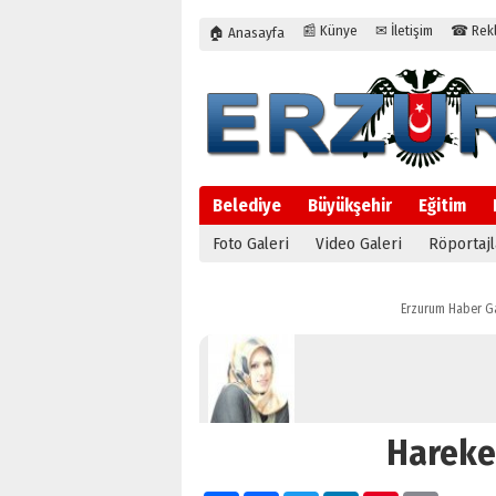
📰 Künye
✉ İletişim
☎ Rekla
🏠 Anasayfa
Belediye
Büyükşehir
Eğitim
Foto Galeri
Video Galeri
Röportajl
Erzurum Haber G
Hareke