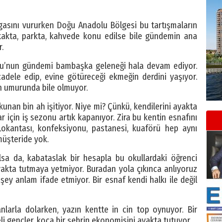
asını vururken Doğu Anadolu Bölgesi bu tartışmaların
okakta, parkta, kahvede konu edilse bile gündemin ana
.
ğu’nun gündemi bambaşka geleneği hala devam ediyor.
adele edip, evine götüreceği ekmeğin derdini yaşıyor.
ın umurunda bile olmuyor.
unan bin ah işitiyor. Niye mi? Çünkü, kendilerini ayakta
lar için iş sezonu artık kapanıyor. Zira bu kentin esnafını
 Lokantası, konfeksiyonu, pastanesi, kuaförü hep aynı
müşteride yok.
lsa da, kabataslak bir hesapla bu okullardaki öğrenci
yakta tutmaya yetmiyor. Buradan yola çıkınca anlıyoruz
 şey anlam ifade etmiyor. Bir esnaf kendi halkı ile değil
nlarla dolarken, yazın kentte in cin top oynuyor. Bir
 gençler, koca bir şehrin ekonomisini ayakta tutuyor.