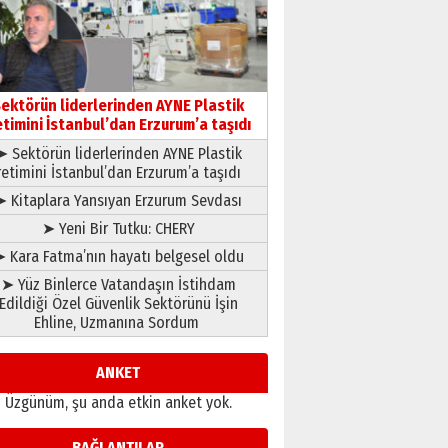
gönül adamı Faruk Terzioğlu!
13 Mayıs 2026 Çarşamba
Esat BİNDESEN
TRT’NİN BÖLGEYE AÇILAN SESİ
09 Ağustos 2026 Pazar
ektörün liderlerinden AYNE Plastik
etimini İstanbul’dan Erzurum’a taşıdı
➤ Sektörün liderlerinden AYNE Plastik
retimini İstanbul’dan Erzurum’a taşıdı
➤ Kitaplara Yansıyan Erzurum Sevdası
➤ Yeni Bir Tutku: CHERY
 Kara Fatma’nın hayatı belgesel oldu
➤ Yüz Binlerce Vatandaşın İstihdam
Edildiği Özel Güvenlik Sektörünü İşin
Ehline, Uzmanına Sordum
ANKET
Üzgünüm, şu anda etkin anket yok.
BAĞLANTILAR