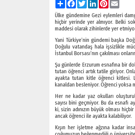
Paylaş
Facebook
Twitter
LinkedIn
Pinterest
Email
Ülke gündemine Gezi eylemleri damg
hiçbir yerinde yer almıyor. Belki s
maddesi olarak zihinlerde yer etmiyor
Yani Türkiye’nin gündemi başka Do
Doğulu vatandaş hala işsizlikle müc
İstanbul Borsası’nın çakılması onlar
Şu günlerde Erzurum esnafına bir dok
tutan öğrenci artık tatile giriyor. On
ayakta tutan kitle öğrenci kitlesi.
kanaldan besleniyor. Öğrenci yoksa 
Her ne kadar yaz okulları oluşturu
sayısı bini geçmiyor. Bu da esnafı a
ki, sizin adınızın büyük olması hiçbir
ancak öğrenci ile ayakta kalabiliyor.
Kışın her işletme ağzına kadar insa
çoğumuzun beğenmediği o üniversiteli