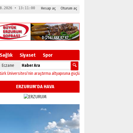
8.2026 • 13:11:01
Hesap aç
Oturum aç
Sağlık
Siyaset
Spor
 Eczane
versitesi’nin araştırma altyapısına güçlü onay
12:04
Oltu’da festival coşkusu k
ERZURUM'DA HAVA