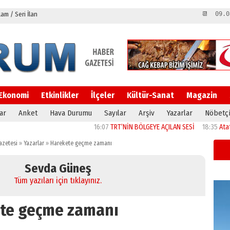
m / Seri İlan
📆 09.0
Ekonomi
Etkinlikler
İlçeler
Kültür-Sanat
Magazin
ar
Anket
Hava Durumu
Sayılar
Arşiv
Yazarlar
Nöbetçi
16:07
TRT’NİN BÖLGEYE AÇILAN SESİ
18:35
Atatürk Üni
azetesi
»
Yazarlar
»
Harekete geçme zamanı
Sevda Güneş
Tüm yazıları için tıklayınız.
te geçme zamanı