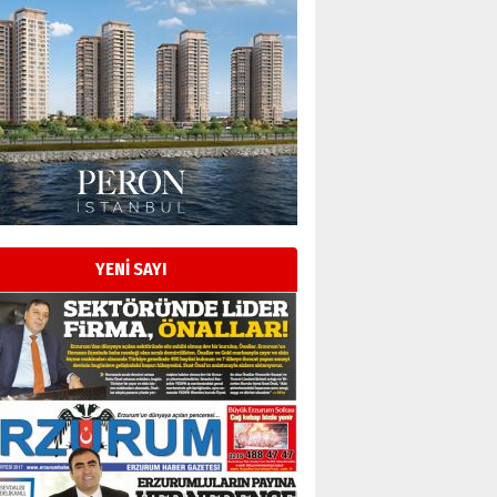
Esat BİNDESEN
TRT’NİN BÖLGEYE AÇILAN SESİ
09 Ağustos 2026 Pazar
Kadir SABUNCUOĞLU
Erzurumspor’un köşe taşları
29 Haziran 2026 Pazartesi
YENİ SAYI
Kenan GÜLERCİ
Murat Şahsuvaroğlu ERKON’da
çıtayı yukarı taşırken,
yönetimdekiler aşağı
çekmemeli!
Orhan BOZKURT
17 Şubat 2026 Salı
Bir fotoğraf, bir şehir, bir
gazeteci… Dizginler kimin
elinde?
31 Mart 2026 Salı
A. Berhan Yılmaz