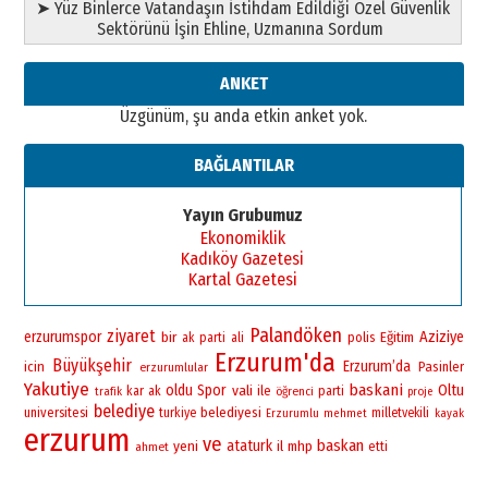
➤ Yüz Binlerce Vatandaşın İstihdam Edildiği Özel Güvenlik
Sektörünü İşin Ehline, Uzmanına Sordum
ANKET
Üzgünüm, şu anda etkin anket yok.
BAĞLANTILAR
Yayın Grubumuz
Ekonomiklik
Kadıköy Gazetesi
Kartal Gazetesi
Palandöken
ziyaret
erzurumspor
bir
Aziziye
polis
Eğitim
ak parti
ali
Erzurum'da
Büyükşehir
Erzurum’da
icin
Pasinler
erzurumlular
Yakutiye
baskani
oldu
Spor
vali
Oltu
ile
kar
ak
öğrenci
parti
trafik
proje
belediye
universitesi
belediyesi
turkiye
milletvekili
Erzurumlu
mehmet
kayak
erzurum
ve
baskan
yeni
ataturk
il
mhp
ahmet
etti