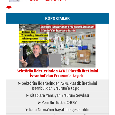
28 Temmuz 2026 Salı
◀
▶
Ahmet Gökhan YAZICI
Ahmed Yesevi’den bir Alperen…
RÖPORTAJLAR
”Reisimiz” idi… Hakka yürüdü.!
26 Mart 2026 Perşembe
Cem Bakırcı
Ardında bıraktığı hatıralarıyla
gönül adamı Faruk Terzioğlu!
13 Mayıs 2026 Çarşamba
Esat BİNDESEN
Başkan Sekmen’den Erzurum’a
bir vizyon proje daha!
Sektörün liderlerinden AYNE Plastik üretimini
02 Ağustos 2026 Pazar
İstanbul’dan Erzurum’a taşıdı
➤ Sektörün liderlerinden AYNE Plastik üretimini
İstanbul’dan Erzurum’a taşıdı
➤ Kitaplara Yansıyan Erzurum Sevdası
➤ Yeni Bir Tutku: CHERY
➤ Kara Fatma’nın hayatı belgesel oldu