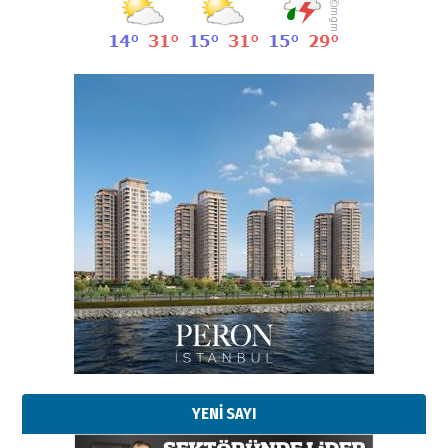
Esat BİNDESEN
Başkan Sekmen’den Erzurum’a
bir vizyon proje daha!
02 Ağustos 2026 Pazar
Kadir SABUNCUOĞLU
Erzurumspor’un köşe taşları
29 Haziran 2026 Pazartesi
YENİ SAYI
Kenan GÜLERCİ
Murat Şahsuvaroğlu ERKON’da