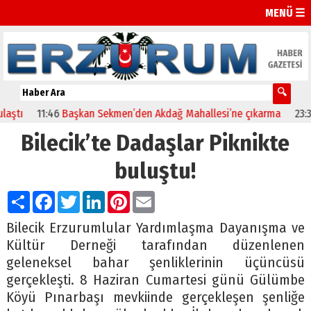
MENÜ ☰
11:46
Başkan Sekmen’den Akdağ Mahallesi’ne çıkarma
23:32
Erz
Bilecik’te Dadaşlar Piknikte
buluştu!
Paylaş
Facebook
Twitter
LinkedIn
Pinterest
Email
Bilecik Erzurumlular Yardımlaşma Dayanışma ve
Kültür Derneği tarafından düzenlenen
geleneksel bahar şenliklerinin üçüncüsü
gerçekleşti. 8 Haziran Cumartesi günü Gülümbe
Köyü Pınarbaşı mevkiinde gerçekleşen şenliğe