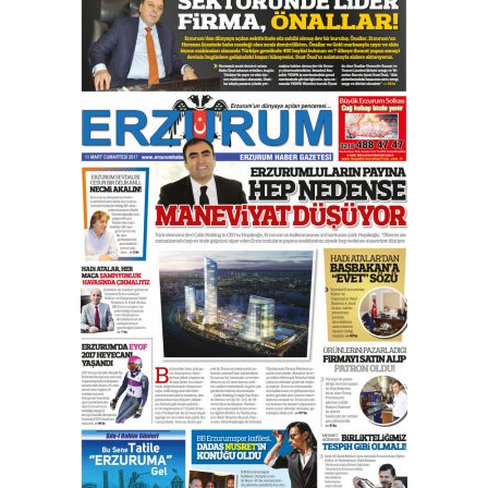
çıtayı yukarı taşırken,
yönetimdekiler aşağı
çekmemeli!
Orhan BOZKURT
17 Şubat 2026 Salı
Bir fotoğraf, bir şehir, bir
gazeteci… Dizginler kimin
elinde?
31 Mart 2026 Salı
A. Berhan Yılmaz
BİR BÖLÜM DEĞİL, BİR ÖMÜR
SEÇİYORSUNUZ… “NEDEN
ATATÜRK ÜNİVERSİTESİ?”
28 Temmuz 2026 Salı
Ahmet Gökhan YAZICI
Ahmed Yesevi’den bir Alperen…
”Reisimiz” idi… Hakka yürüdü.!
26 Mart 2026 Perşembe
Cem Bakırcı
Ardında bıraktığı hatıralarıyla
gönül adamı Faruk Terzioğlu!
13 Mayıs 2026 Çarşamba