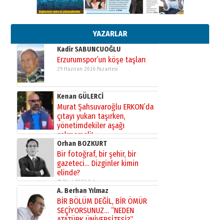
Esat BİNDESEN
Başkan Sekmen’den Erzurum’a
bir vizyon proje daha!
02 Ağustos 2026 Pazar
YAZARLAR
Kadir SABUNCUOĞLU
Erzurumspor’un köşe taşları
29 Haziran 2026 Pazartesi
Kenan GÜLERCİ
Murat Şahsuvaroğlu ERKON’da
çıtayı yukarı taşırken,
yönetimdekiler aşağı
çekmemeli!
Orhan BOZKURT
17 Şubat 2026 Salı
Bir fotoğraf, bir şehir, bir
gazeteci… Dizginler kimin
elinde?
31 Mart 2026 Salı
A. Berhan Yılmaz
BİR BÖLÜM DEĞİL, BİR ÖMÜR
SEÇİYORSUNUZ… “NEDEN
ATATÜRK ÜNİVERSİTESİ?”