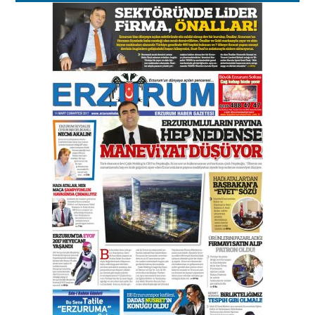
Esat BİNDESEN
Başkan Sekmen’den Erzurum’a
bir vizyon proje daha!
02 Ağustos 2026 Pazar
Kadir SABUNCUOĞLU
Erzurumspor’un köşe taşları
29 Haziran 2026 Pazartesi
Kenan GÜLERCİ
Murat Şahsuvaroğlu ERKON’da
çıtayı yukarı taşırken,
yönetimdekiler aşağı