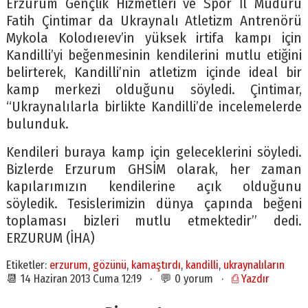
Erzurum Gençlik Hizmetleri ve Spor İl Müdürü
Fatih Çintimar da Ukraynalı Atletizm Antrenörü
Mykola Kolodıeıev’in yüksek irtifa kampı için
Kandilli’yi beğenmesinin kendilerini mutlu etiğini
belirterek, Kandilli’nin atletizm içinde ideal bir
kamp merkezi olduğunu söyledi. Çintimar,
“Ukraynalılarla birlikte Kandilli’de incelemelerde
bulunduk.
Kendileri buraya kamp için geleceklerini söyledi.
Bizlerde Erzurum GHSİM olarak, her zaman
kapılarımızın kendilerine açık olduğunu
söyledik. Tesislerimizin dünya çapında beğeni
toplaması bizleri mutlu etmektedir” dedi.
ERZURUM (İHA)
Etiketler:
erzurum
,
gözünü
,
kamaştırdı
,
kandilli
,
ukraynalıların
📆 14 Haziran 2013 Cuma 12:19 · 💬 0 yorum ·
⎙ Yazdır