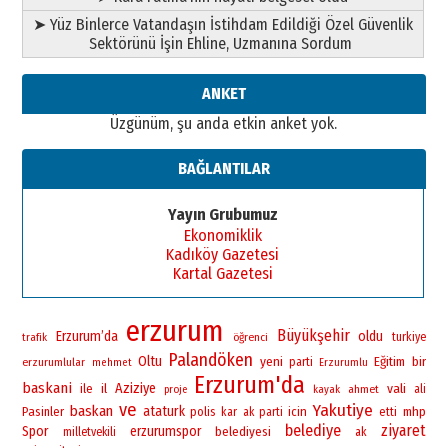
Ahmed Yesevi’den bir Alperen…
➤ Yüz Binlerce Vatandaşın İstihdam Edildiği Özel Güvenlik
”Reisimiz” idi… Hakka yürüdü.!
Sektörünü İşin Ehline, Uzmanına Sordum
26 Mart 2026 Perşembe
Cem Bakırcı
ANKET
Ardında bıraktığı hatıralarıyla
Üzgünüm, şu anda etkin anket yok.
gönül adamı Faruk Terzioğlu!
13 Mayıs 2026 Çarşamba
BAĞLANTILAR
Esat BİNDESEN
Başkan Sekmen’den Erzurum’a
Yayın Grubumuz
bir vizyon proje daha!
Ekonomiklik
02 Ağustos 2026 Pazar
Kadıköy Gazetesi
Kartal Gazetesi
erzurum
Büyükşehir
Erzurum’da
oldu
öğrenci
turkiye
trafik
Palandöken
Oltu
yeni
bir
Eğitim
erzurumlular
parti
mehmet
Erzurumlu
Erzurum'da
baskani
Aziziye
vali
ile
il
ahmet
ali
proje
kayak
ve
Yakutiye
baskan
ataturk
Pasinler
polis
icin
mhp
kar
ak parti
etti
belediye
ziyaret
Spor
erzurumspor
belediyesi
milletvekili
ak