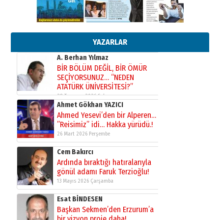
çekmemeli!
Orhan BOZKURT
17 Şubat 2026 Salı
Bir fotoğraf, bir şehir, bir
gazeteci… Dizginler kimin
elinde?
YAZARLAR
31 Mart 2026 Salı
A. Berhan Yılmaz
BİR BÖLÜM DEĞİL, BİR ÖMÜR
SEÇİYORSUNUZ… “NEDEN
ATATÜRK ÜNİVERSİTESİ?”
28 Temmuz 2026 Salı
Ahmet Gökhan YAZICI
Ahmed Yesevi’den bir Alperen…
”Reisimiz” idi… Hakka yürüdü.!
26 Mart 2026 Perşembe
Cem Bakırcı
Ardında bıraktığı hatıralarıyla
gönül adamı Faruk Terzioğlu!
13 Mayıs 2026 Çarşamba
Esat BİNDESEN
Başkan Sekmen’den Erzurum’a
bir vizyon proje daha!