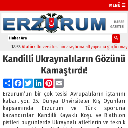
MENÜ ☰
18:35
Atatürk Üniversitesi’nin araştırma altyapısına güçlü onay
1
Kandilli Ukraynalıların Gözünü
Kamaştırdı!
Paylaş
Facebook
Twitter
LinkedIn
Pinterest
Email
Erzurum’un bir çok tesisi Avrupalıların iştahını
kabartıyor. 25. Dünya Ünvirsiteler Kış Oyunları
kapsamında Erzurum ve Türk sporuna
kazandırılan Kandilli Kayaklı Koşu ve Biathlon
pistleri bugünlerde Ukraynalı atletlerin ve teknik