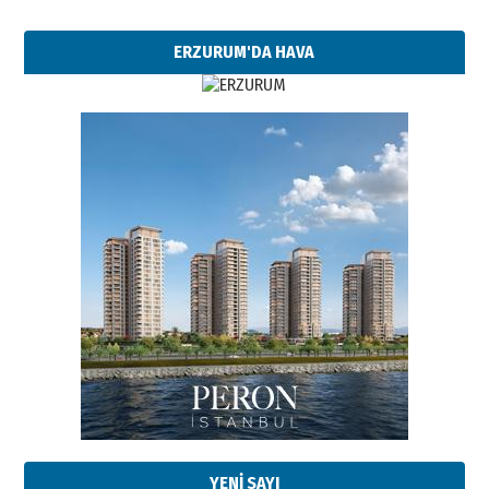
ERZURUM'DA HAVA
Esat BİNDESEN
Başkan Sekmen’den Erzurum’a
bir vizyon proje daha!
02 Ağustos 2026 Pazar
Kadir SABUNCUOĞLU
Erzurumspor’un köşe taşları
29 Haziran 2026 Pazartesi
YENİ SAYI