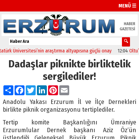
MENÜ ☰
 Üniversitesi’nin araştırma altyapısına güçlü onay
12:04
Oltu’da fe
Dadaşlar piknikte birliktelik
sergilediler!
Paylaş
Facebook
Twitter
LinkedIn
Pinterest
Email
Anadolu Yakası Erzurum İl ve İlçe Dernekleri
birlikte piknik organizasyonu tertiplediler.
Tertip komite Başkanlığını Ümraniye
Erzurumlular Dernek başkanı Aziz Öz’ün
üstlendiği Geleneksel Büyük Erzurum Piknik