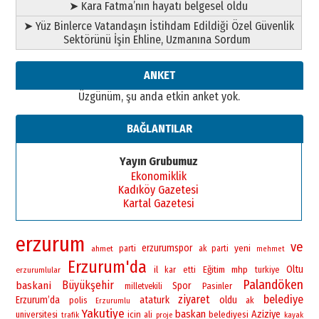
➤ Kara Fatma’nın hayatı belgesel oldu
➤ Yüz Binlerce Vatandaşın İstihdam Edildiği Özel Güvenlik
Sektörünü İşin Ehline, Uzmanına Sordum
ANKET
Üzgünüm, şu anda etkin anket yok.
BAĞLANTILAR
Yayın Grubumuz
Ekonomiklik
Kadıköy Gazetesi
Kartal Gazetesi
erzurum
ve
erzurumspor
yeni
ahmet
parti
ak parti
mehmet
Erzurum'da
Oltu
il
Eğitim
mhp
erzurumlular
kar
etti
turkiye
Palandöken
Büyükşehir
baskani
Spor
Pasinler
milletvekili
ziyaret
belediye
Erzurum’da
ataturk
oldu
polis
ak
Erzurumlu
Yakutiye
baskan
Aziziye
universitesi
icin
belediyesi
ali
trafik
proje
kayak