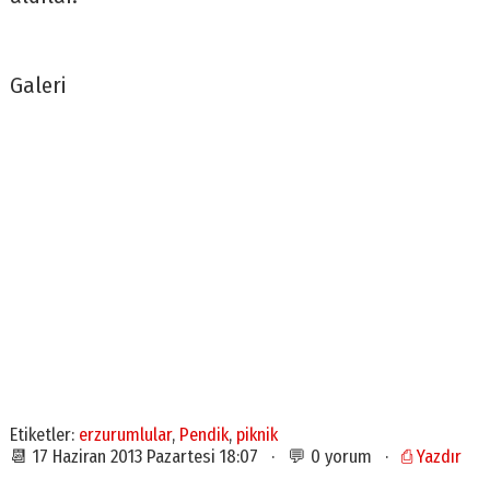
Galeri
Etiketler:
erzurumlular
,
Pendik
,
piknik
📆 17 Haziran 2013 Pazartesi 18:07 · 💬 0 yorum ·
⎙ Yazdır