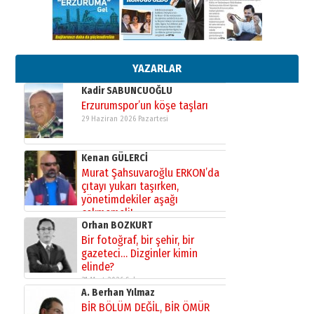
Esat BİNDESEN
Başkan Sekmen’den Erzurum’a
bir vizyon proje daha!
02 Ağustos 2026 Pazar
YAZARLAR
Kadir SABUNCUOĞLU
Erzurumspor’un köşe taşları
29 Haziran 2026 Pazartesi
Kenan GÜLERCİ
Murat Şahsuvaroğlu ERKON’da
çıtayı yukarı taşırken,
yönetimdekiler aşağı
çekmemeli!
Orhan BOZKURT
17 Şubat 2026 Salı
Bir fotoğraf, bir şehir, bir
gazeteci… Dizginler kimin
elinde?
31 Mart 2026 Salı
A. Berhan Yılmaz
BİR BÖLÜM DEĞİL, BİR ÖMÜR