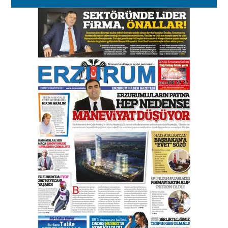
Kenan GÜLERCİ
Murat Şahsuvaroğlu ERKON’da
çıtayı yukarı taşırken,
yönetimdekiler aşağı
çekmemeli!
Orhan BOZKURT
17 Şubat 2026 Salı
Bir fotoğraf, bir şehir, bir
gazeteci… Dizginler kimin
elinde?
31 Mart 2026 Salı
A. Berhan Yılmaz
BİR BÖLÜM DEĞİL, BİR ÖMÜR
SEÇİYORSUNUZ… “NEDEN
ATATÜRK ÜNİVERSİTESİ?”
28 Temmuz 2026 Salı
Ahmet Gökhan YAZICI
Ahmed Yesevi’den bir Alperen…
”Reisimiz” idi… Hakka yürüdü.!
26 Mart 2026 Perşembe
Cem Bakırcı
Ardında bıraktığı hatıralarıyla
gönül adamı Faruk Terzioğlu!
13 Mayıs 2026 Çarşamba