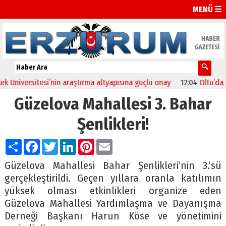
MENÜ ☰
niversitesi’nin araştırma altyapısına güçlü onay
12:04
Oltu’da fest
Güzelova Mahallesi 3. Bahar
Şenlikleri!
Paylaş
Facebook
Twitter
LinkedIn
Pinterest
Email
Güzelova Mahallesi Bahar Şenlikleri’nin 3.’sü
gerçekleştirildi. Geçen yıllara oranla katılımın
yüksek olması etkinlikleri organize eden
Güzelova Mahallesi Yardımlaşma ve Dayanışma
Derneği Başkanı Harun Köse ve yönetimini