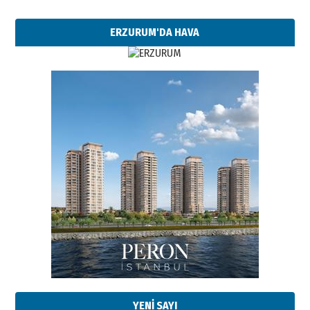
ERZURUM'DA HAVA
Esat BİNDESEN
Başkan Sekmen’den Erzurum’a
bir vizyon proje daha!
02 Ağustos 2026 Pazar
Kadir SABUNCUOĞLU
Erzurumspor’un köşe taşları
29 Haziran 2026 Pazartesi
YENİ SAYI