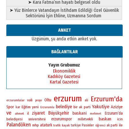
➤ Kara Fatma’nın hayatı belgesel oldu
➤ Yüz Binlerce Vatandaşın İstihdam Edildiği Özel Güvenlik
Sektörünü İşin Ehline, Uzmanına Sordum
ANKET
Üzgünüm, şu anda etkin anket yok.
BAĞLANTILAR
Yayın Grubumuz
Ekonomiklik
Kadıköy Gazetesi
Kartal Gazetesi
erzurum
Erzurum'da
vali
Oltu
erzurumlular
ali
proje
Yakutiye
belediye
Spor
yeni
bir
Aziziye
Eğitim
kar
ak
parti
Erzurumlu
ve
ziyaret
Büyükşehir
baskani
Erzurum’da
il
ahmet
mehmet
baskan
erzurumspor
belediyesi
universitesi
icin
milletvekili
Palandöken
ataturk
mhp
Pasinler
ile
turkiye
öğrenci
ak parti
trafik
kayak