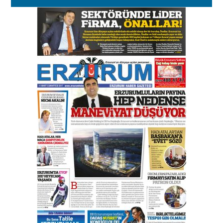
Kenan GÜLERCİ
Murat Şahsuvaroğlu ERKON’da
çıtayı yukarı taşırken,
yönetimdekiler aşağı
çekmemeli!
Orhan BOZKURT
17 Şubat 2026 Salı
Bir fotoğraf, bir şehir, bir
gazeteci… Dizginler kimin
elinde?
31 Mart 2026 Salı
A. Berhan Yılmaz
BİR BÖLÜM DEĞİL, BİR ÖMÜR
SEÇİYORSUNUZ… “NEDEN
ATATÜRK ÜNİVERSİTESİ?”
28 Temmuz 2026 Salı
Ahmet Gökhan YAZICI
Ahmed Yesevi’den bir Alperen…
”Reisimiz” idi… Hakka yürüdü.!
26 Mart 2026 Perşembe
Cem Bakırcı
Ardında bıraktığı hatıralarıyla
gönül adamı Faruk Terzioğlu!
13 Mayıs 2026 Çarşamba