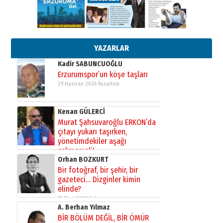
Esat BİNDESEN
Başkan Sekmen’den Erzurum’a
bir vizyon proje daha!
02 Ağustos 2026 Pazar
YAZARLAR
Kadir SABUNCUOĞLU
Erzurumspor’un köşe taşları
29 Haziran 2026 Pazartesi
Kenan GÜLERCİ
Murat Şahsuvaroğlu ERKON’da
çıtayı yukarı taşırken,
yönetimdekiler aşağı
çekmemeli!
Orhan BOZKURT
17 Şubat 2026 Salı
Bir fotoğraf, bir şehir, bir
gazeteci… Dizginler kimin
elinde?
31 Mart 2026 Salı
A. Berhan Yılmaz
BİR BÖLÜM DEĞİL, BİR ÖMÜR