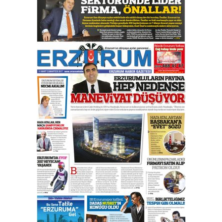
Esat BİNDESEN
Başkan Sekmen’den Erzurum’a
bir vizyon proje daha!
02 Ağustos 2026 Pazar
Kadir SABUNCUOĞLU
Erzurumspor’un köşe taşları
29 Haziran 2026 Pazartesi
Kenan GÜLERCİ
Murat Şahsuvaroğlu ERKON’da
çıtayı yukarı taşırken,
yönetimdekiler aşağı
çekmemeli!