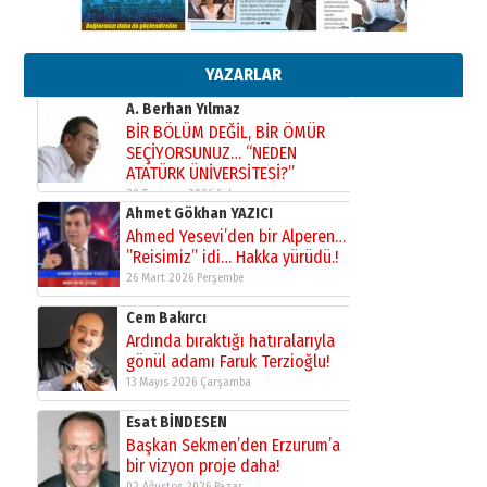
Orhan BOZKURT
17 Şubat 2026 Salı
Bir fotoğraf, bir şehir, bir
gazeteci… Dizginler kimin
elinde?
YAZARLAR
31 Mart 2026 Salı
A. Berhan Yılmaz
BİR BÖLÜM DEĞİL, BİR ÖMÜR
SEÇİYORSUNUZ… “NEDEN
ATATÜRK ÜNİVERSİTESİ?”
28 Temmuz 2026 Salı
Ahmet Gökhan YAZICI
Ahmed Yesevi’den bir Alperen…
”Reisimiz” idi… Hakka yürüdü.!
26 Mart 2026 Perşembe
Cem Bakırcı
Ardında bıraktığı hatıralarıyla
gönül adamı Faruk Terzioğlu!
13 Mayıs 2026 Çarşamba
Esat BİNDESEN
Başkan Sekmen’den Erzurum’a
bir vizyon proje daha!
02 Ağustos 2026 Pazar