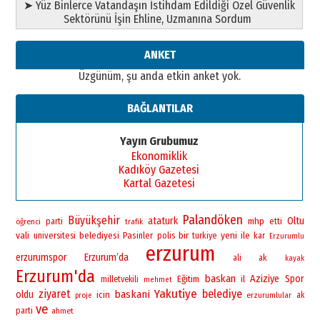
➤ Yüz Binlerce Vatandaşın İstihdam Edildiği Özel Güvenlik
”Reisimiz” idi… Hakka yürüdü.!
Sektörünü İşin Ehline, Uzmanına Sordum
26 Mart 2026 Perşembe
Cem Bakırcı
ANKET
Ardında bıraktığı hatıralarıyla
Üzgünüm, şu anda etkin anket yok.
gönül adamı Faruk Terzioğlu!
13 Mayıs 2026 Çarşamba
BAĞLANTILAR
Esat BİNDESEN
Başkan Sekmen’den Erzurum’a
Yayın Grubumuz
bir vizyon proje daha!
Ekonomiklik
02 Ağustos 2026 Pazar
Kadıköy Gazetesi
Kartal Gazetesi
Palandöken
Büyükşehir
ataturk
Oltu
mhp
öğrenci
parti
etti
trafik
vali
bir
yeni
universitesi
belediyesi
Pasinler
polis
ile
turkiye
kar
Erzurumlu
erzurum
erzurumspor
Erzurum’da
ali
ak
kayak
Erzurum'da
baskan
Aziziye
Spor
Eğitim
il
milletvekili
mehmet
Yakutiye
ziyaret
belediye
baskani
oldu
icin
erzurumlular
ak
proje
ve
parti
ahmet