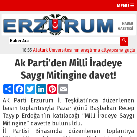
MENÜ ☰
18:35
Atatürk Üniversitesi’nin araştırma altyapısına güçlü onay
Ak Parti’den Milli İradeye
Saygı Mitingine davet!
Paylaş
Facebook
Twitter
LinkedIn
Pinterest
Email
AK Parti Erzurum İl Teşkilatı’nca düzenlenen
basın toplantısıyla Pazar günü Başbakan Recep
Tayyip Erdoğan’ın katılacağı “Milli İradeye Saygı
Mitingine” davette bulunuldu.
İl Partisi Binasında düzenlenen toplantıya