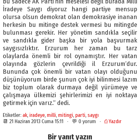
bu sadece AK Parti’nin meselesi değil burada Milli
İradeye Saygı diyoruz hangi partiye mensup
olursa olsun demokrat olan demokrasiye inanan
herkesin bu mitinge destek vermesi bu mitingde
bulunması gerekir. Her yönetim sandıkla seçilir
ve sandıkla gider başka bir yola başvurmak
saygısızlıktır. Erzurum her zaman bu tarz
olaylarda önemli bir rol oynamıştır. Her vatan
olayında gözlerin çevrildiği il Erzurum’dur.
Bununda çok önemli bir vatan olayı olduğunu
düşünüyorum birde şunun çok iyi bilinmesi lazım
biz toplum olarak durmaya değil yürümeye ve
çalışmaya ülkemizi şehirlerimizi en iyi noktaya
getirmek için varız.” dedi.
Etiketler:
ak
,
iradeye
,
milli
,
mitingi
,
parti
,
saygı
📆 21 Haziran 2013 Cuma 15:11 · 💬 0 yorum ·
⎙ Yazdır
Bir yanıt yazın