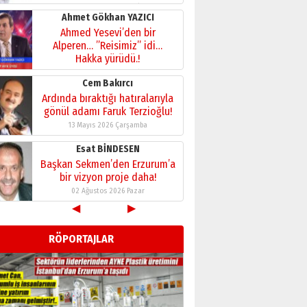
28 Temmuz 2026 Salı
Ahmet Gökhan YAZICI
Ahmed Yesevi’den bir
Alperen… ”Reisimiz” idi…
Hakka yürüdü.!
26 Mart 2026 Perşembe
Cem Bakırcı
Ardında bıraktığı hatıralarıyla
gönül adamı Faruk Terzioğlu!
13 Mayıs 2026 Çarşamba
Esat BİNDESEN
Başkan Sekmen’den Erzurum’a
bir vizyon proje daha!
02 Ağustos 2026 Pazar
◀
▶
Kadir SABUNCUOĞLU
Erzurumspor’un köşe taşları
RÖPORTAJLAR
29 Haziran 2026 Pazartesi
Kenan GÜLERCİ
Murat Şahsuvaroğlu ERKON’da