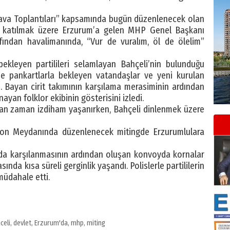
 Hava Toplantıları” kapsamında bugün düzenlenecek olan
na katılmak üzere Erzurum’a gelen MHP Genel Başkanı
rafından havalimanında, “Vur de vuralım, öl de ölelim”
ekleyen partilileri selamlayan Bahçeli’nin bulunduğu
e pankartlarla bekleyen vatandaşlar ve yeni kurulan
di. Bayan cirit takımının karşılama merasiminin ardından
nayan folklor ekibinin gösterisini izledi.
man zaman izdiham yaşanırken, Bahçeli dinlenmek üzere
syon Meydanında düzenlenecek mitingde Erzurumlulara
da karşılanmasının ardından oluşan konvoyda kornalar
rasında kısa süreli gerginlik yaşandı. Polislerle partililerin
müdahale etti.
celi
,
devlet
,
Erzurum'da
,
mhp
,
miting