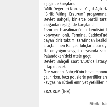
eşliğinde karşılandı.
“Milli Değerleri Koru ve Yaşat Açık
“Birlik Mitingi Erzurum” programı
Devlet Bahçeli, binlerce partili ta
sloganları eşliğinde karşılandı.
Erzurum Havalimanı’nda kendisini b
konvoyun önü, Terminal Caddesi’nd
bayan cirit taktımı tarafından kesil
araçtan inen Bahçeli, kılıçlarla bar oy
Halkın yoğun sevgisi karşısında za
Palandöken’deki otele geçti.
Devlet Bahçeli saat 17.00’de İsta
hitap edecek.
Öte yandan Bahçeli’nin havalimanın
çalınırken, bazı polislerle partililer a
kavgasına rütbeli emniyet yetkilileri 
ERZURUM (İHA)
Etiketler:
bah