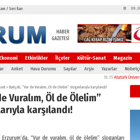
m / Seri İlan
📆 09.0
Ekonomi
Etkinlikler
İlçeler
Kültür-Sanat
Magazin
ar
Anket
Hava Durumu
Sayılar
Arşiv
Yazarlar
Nöbetçi
18:35
Atatürk Üniversitesi’n
aset
»
Bahçeli, “Vur de Vuralım, Öl de Ölelim” sloganlarıyla karşılandı!
de Vuralım, Öl de Ölelim”
arıyla karşılandı!
Erzurum’da, “Vur de vuralım, öl de ölelim” sloganları