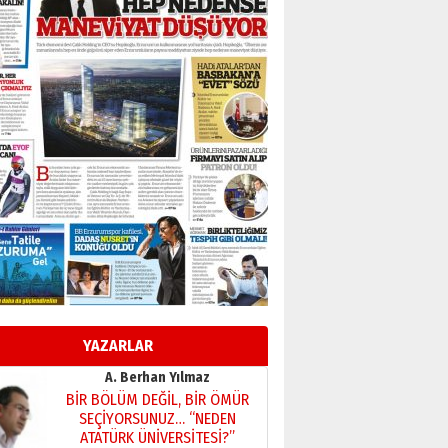
Başkan Sekmen’den Erzurum’a
bir vizyon proje daha!
02 Ağustos 2026 Pazar
Kadir SABUNCUOĞLU
Erzurumspor’un köşe taşları
29 Haziran 2026 Pazartesi
Kenan GÜLERCİ
Murat Şahsuvaroğlu ERKON’da
çıtayı yukarı taşırken,
yönetimdekiler aşağı
çekmemeli!
Orhan BOZKURT
17 Şubat 2026 Salı
Bir fotoğraf, bir şehir, bir
gazeteci… Dizginler kimin
elinde?
YAZARLAR
31 Mart 2026 Salı
A. Berhan Yılmaz
BİR BÖLÜM DEĞİL, BİR ÖMÜR
SEÇİYORSUNUZ… “NEDEN
ATATÜRK ÜNİVERSİTESİ?”