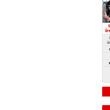
S
ür
ü
➤