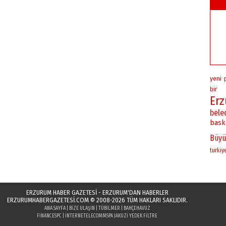
yeni
bir
Er
bele
bask
Büyü
turkiy
ERZURUM HABER GAZETESİ - ERZURUM'DAN HABERLER
ERZURUMHABERGAZETESI.COM
© 2008-2026 TÜM HAKLARI SAKLIDIR.
ANA SAYFA
|
BIZE ULAŞIN
|
TÜBILMER
|
BAHÇEHAVUZ
FINANCESPC
|
INTERNETELECOM
MSPA JAKUZI YEDEK FILTRE