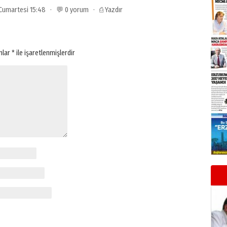
3 Cumartesi 15:48 · 💬 0 yorum ·
⎙ Yazdır
anlar
*
ile işaretlenmişlerdir