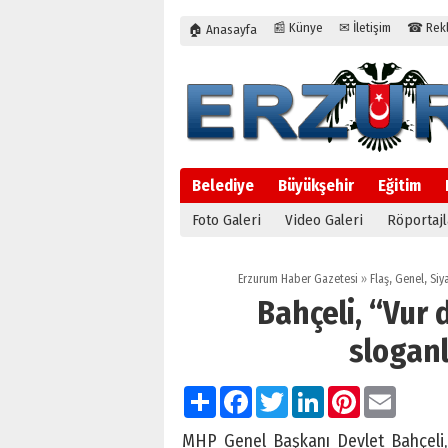
📰 Künye
✉ İletişim
☎ Rekla
🏠 Anasayfa
Belediye
Büyükşehir
Eğitim
Foto Galeri
Video Galeri
Röportajl
Erzurum Haber Gazetesi
»
Flaş
,
Genel
,
Siy
Bahçeli, “Vur 
sloganl
Paylaş
Facebook
Twitter
LinkedIn
Pinterest
Email
MHP Genel Başkanı Devlet Bahçeli, 