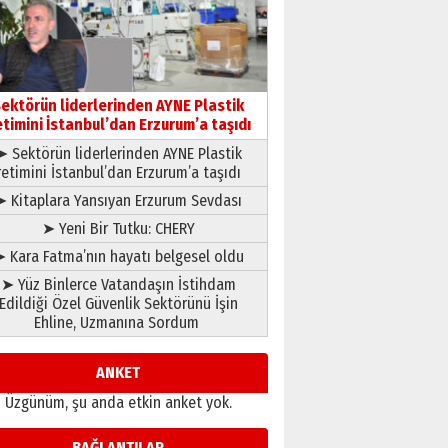
çıtayı yukarı taşırken,
yönetimdekiler aşağı
çekmemeli!
Orhan BOZKURT
17 Şubat 2026 Salı
Bir fotoğraf, bir şehir, bir
gazeteci… Dizginler kimin
ektörün liderlerinden AYNE Plastik
elinde?
etimini İstanbul’dan Erzurum’a taşıdı
31 Mart 2026 Salı
➤ Sektörün liderlerinden AYNE Plastik
A. Berhan Yılmaz
retimini İstanbul’dan Erzurum’a taşıdı
BİR BÖLÜM DEĞİL, BİR ÖMÜR
SEÇİYORSUNUZ… “NEDEN
➤ Kitaplara Yansıyan Erzurum Sevdası
ATATÜRK ÜNİVERSİTESİ?”
➤ Yeni Bir Tutku: CHERY
28 Temmuz 2026 Salı
Ahmet Gökhan YAZICI
 Kara Fatma’nın hayatı belgesel oldu
Ahmed Yesevi’den bir
➤ Yüz Binlerce Vatandaşın İstihdam
Alperen… ”Reisimiz” idi…
Edildiği Özel Güvenlik Sektörünü İşin
Hakka yürüdü.!
Ehline, Uzmanına Sordum
26 Mart 2026 Perşembe
Cem Bakırcı
Ardında bıraktığı hatıralarıyla
ANKET
gönül adamı Faruk Terzioğlu!
Üzgünüm, şu anda etkin anket yok.
13 Mayıs 2026 Çarşamba
Esat BİNDESEN
BAĞLANTILAR