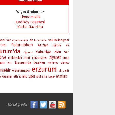
Başkan Sekmen’den Erzurum’a
bir vizyon proje daha!
Yayın Grubumuz
02 Ağustos 2026 Pazar
Ekonomiklik
Kadıköy Gazetesi
Kartal Gazetesi
vali
belediyesi
parti
kar
erzurumlular
ak
Erzurumlu
Palandöken
Oltu
Aziziye
Eğitim
ali
zurum'da
ve
Yakutiye
oldu
öğrenci
diye
ziyaret
universitesi
milletvekili
trafik
proje
ani
baskan
Erzurum’da
icin
ahmet
mehmet
erzurum
kşehir
erzurumspor
ak parti
Spor
ataturk
Pasinler
il
mhp
polis
ile
e
etti
kayak
Bizi takip edin