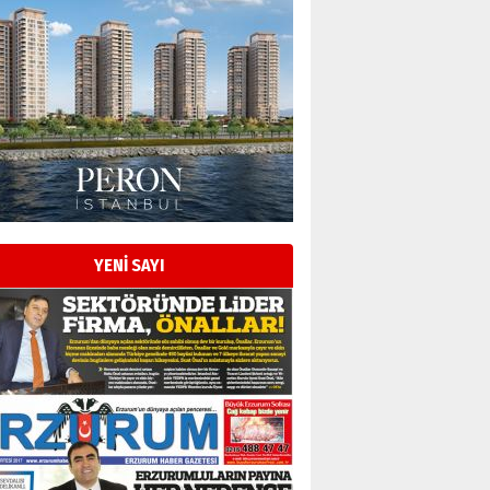
YENİ SAYI
Esat BİNDESEN