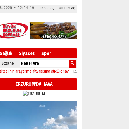
8.2026 • 12:14:20
Hesap aç
Oturum aç
Sağlık
Siyaset
Spor
 Eczane
in araştırma altyapısına güçlü onay
12:04
Oltu’da festival coşkusu konserle zir
ERZURUM'DA HAVA