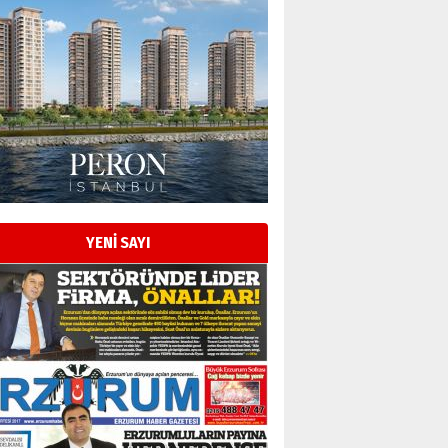
Esat BİNDESEN
Başkan Sekmen’den Erzurum’a
bir vizyon proje daha!
02 Ağustos 2026 Pazar
Kadir SABUNCUOĞLU
Erzurumspor’un köşe taşları
29 Haziran 2026 Pazartesi
YENİ SAYI
Kenan GÜLERCİ
Murat Şahsuvaroğlu ERKON’da
çıtayı yukarı taşırken,
yönetimdekiler aşağı
çekmemeli!
Orhan BOZKURT
17 Şubat 2026 Salı
Bir fotoğraf, bir şehir, bir
gazeteci… Dizginler kimin
elinde?