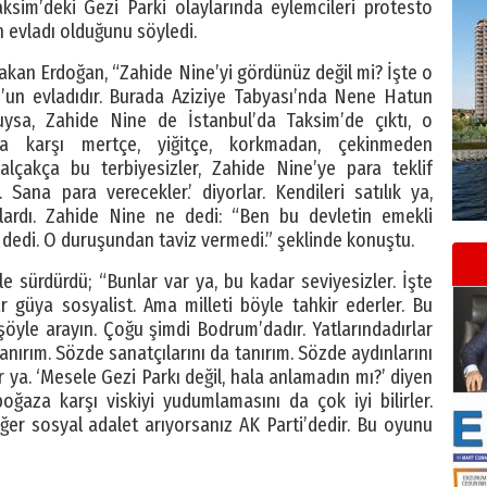
im’deki Gezi Parki olaylarında eylemcileri protesto
 evladı olduğunu söyledi.
akan Erdoğan, “Zahide Nine’yi gördünüz değil mi? İşte o
un evladıdır. Burada Aziziye Tabyası’nda Nene Hatun
ysa, Zahide Nine de İstanbul’da Taksim’de çıktı, o
ara karşı mertçe, yiğitçe, korkmadan, çekinmeden
lçakça bu terbiyesizler, Zahide Nine’ye para teklif
. Sana para verecekler.’ diyorlar. Kendileri satılık ya,
lardı. Zahide Nine ne dedi: “Ben bu devletin emekli
dedi. O duruşundan taviz vermedi.” şeklinde konuştu.
sürdürdü; “Bunlar var ya, bu kadar seviyesizler. İşte
r güya sosyalist. Ama milleti böyle tahkir ederler. Bu
 şöyle arayın. Çoğu şimdi Bodrum’dadır. Yatlarındadırlar
anırım. Sözde sanatçılarını da tanırım. Sözde aydınlarını
r ya. ‘Mesele Gezi Parkı değil, hala anlamadın mı?’ diyen
oğaza karşı viskiyi yudumlamasını da çok iyi bilirler.
Eğer sosyal adalet arıyorsanız AK Parti’dedir. Bu oyunu