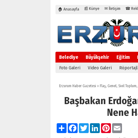
📰 Künye
✉ İletişim
☎ Rekla
🏠 Anasayfa
Belediye
Büyükşehir
Eğitim
Foto Galeri
Video Galeri
Röportajl
Erzurum Haber Gazetesi
»
Flaş
,
Genel
,
Sivil Toplum
Başbakan Erdoğan
Nene H
Paylaş
Facebook
Twitter
LinkedIn
Pinterest
Email