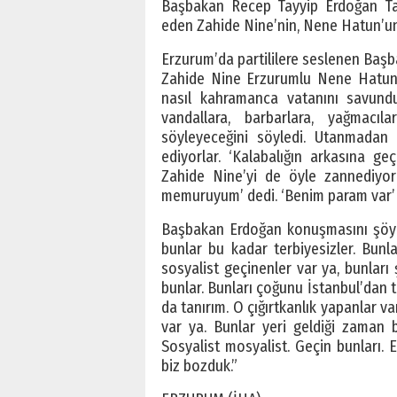
Başbakan Recep Tayyip Erdoğan Taks
eden Zahide Nine’nin, Nene Hatun’un
Erzurum’da partililere seslenen Başb
Zahide Nine Erzurumlu Nene Hatun’
nasıl kahramanca vatanını savundu
vandallara, barbarlara, yağmacıl
söyleyeceğini söyledi. Utanmadan a
ediyorlar. ‘Kalabalığın arkasına geç
Zahide Nine’yi de öyle zannediyor
memuruyum’ dedi. ‘Benim param var’ 
Başbakan Erdoğan konuşmasını şöyle 
bunlar bu kadar terbiyesizler. Bunla
sosyalist geçinenler var ya, bunları
bunlar. Bunları çoğunu İstanbul’dan t
da tanırım. O çığırtkanlık yapanlar va
var ya. Bunlar yeri geldiği zaman b
Sosyalist mosyalist. Geçin bunları. 
biz bozduk.”