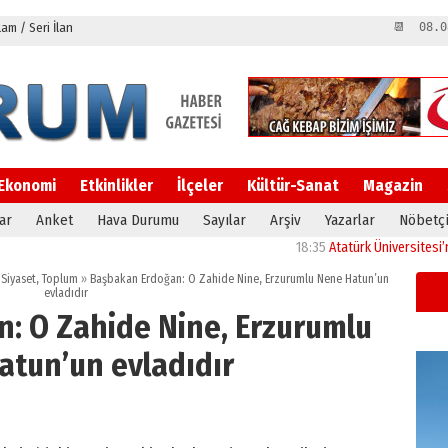
m / Seri İlan
📆 08.0
Ekonomi
Etkinlikler
İlçeler
Kültür-Sanat
Magazin
ar
Anket
Hava Durumu
Sayılar
Arşiv
Yazarlar
Nöbetçi
18:35
Atatürk Üniversitesi’nin araş
,
Siyaset
,
Toplum
»
Başbakan Erdoğan: O Zahide Nine, Erzurumlu Nene Hatun’un
evladıdır
: O Zahide Nine, Erzurumlu
atun’un evladıdır