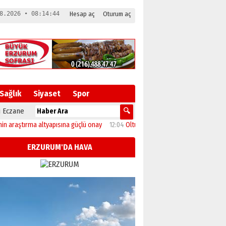
8.2026 • 08:14:44
Hesap aç
Oturum aç
Sağlık
Siyaset
Spor
 Eczane
tırma altyapısına güçlü onay
12:04
Oltu’da festival coşkusu konserle zirveye u
ERZURUM'DA HAVA