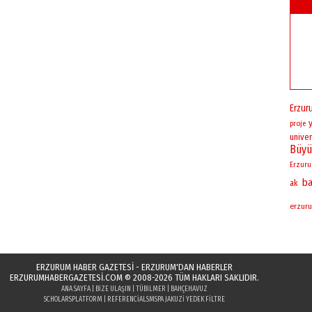
Erzur
proje
univer
Büyü
Erzur
ba
ak
erzuru
ERZURUM HABER GAZETESİ - ERZURUM'DAN HABERLER
ERZURUMHABERGAZETESI.COM
© 2008-2026 TÜM HAKLARI SAKLIDIR.
ANA SAYFA
|
BIZE ULAŞIN
|
TÜBILMER
|
BAHÇEHAVUZ
SCHOLARSPLATFORM
|
REFERENCIALS
MSPA JAKUZI YEDEK FILTRE