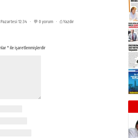
3 Pazartesi 12:34 · 💬 0 yorum ·
⎙ Yazdır
anlar
*
ile işaretlenmişlerdir