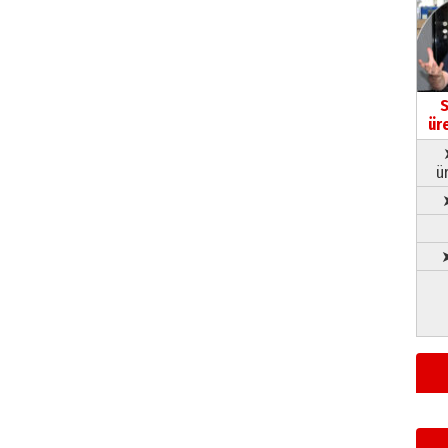
S
ür
ü
➤