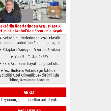
Ardında bıraktığı hatıralarıyla
gönül adamı Faruk Terzioğlu!
13 Mayıs 2026 Çarşamba
Esat BİNDESEN
ektörün liderlerinden AYNE Plastik
Başkan Sekmen’den Erzurum’a
etimini İstanbul’dan Erzurum’a taşıdı
bir vizyon proje daha!
➤ Sektörün liderlerinden AYNE Plastik
02 Ağustos 2026 Pazar
retimini İstanbul’dan Erzurum’a taşıdı
➤ Kitaplara Yansıyan Erzurum Sevdası
➤ Yeni Bir Tutku: CHERY
 Kara Fatma’nın hayatı belgesel oldu
➤ Yüz Binlerce Vatandaşın İstihdam
Edildiği Özel Güvenlik Sektörünü İşin
Ehline, Uzmanına Sordum
ANKET
Üzgünüm, şu anda etkin anket yok.
BAĞLANTILAR