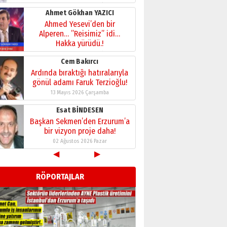
29 Haziran 2026 Pazartesi
Kenan GÜLERCİ
Murat Şahsuvaroğlu ERKON’da
çıtayı yukarı taşırken,
yönetimdekiler aşağı
çekmemeli!
Orhan BOZKURT
17 Şubat 2026 Salı
Bir fotoğraf, bir şehir, bir
gazeteci… Dizginler kimin
elinde?
31 Mart 2026 Salı
A. Berhan Yılmaz
BİR BÖLÜM DEĞİL, BİR ÖMÜR
SEÇİYORSUNUZ… “NEDEN
◀
▶
ATATÜRK ÜNİVERSİTESİ?”
28 Temmuz 2026 Salı
RÖPORTAJLAR
Ahmet Gökhan YAZICI
Ahmed Yesevi’den bir
Alperen… ”Reisimiz” idi…
Hakka yürüdü.!
26 Mart 2026 Perşembe
Cem Bakırcı