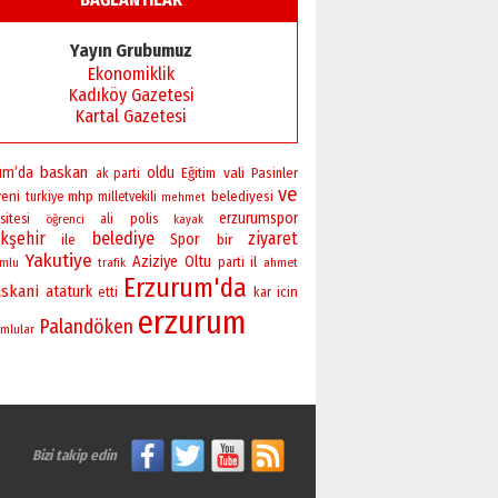
Yayın Grubumuz
Ekonomiklik
Kadıköy Gazetesi
Kartal Gazetesi
baskan
um’da
oldu
vali
Eğitim
Pasinler
ak parti
ve
yeni
mhp
belediyesi
turkiye
milletvekili
mehmet
erzurumspor
sitesi
polis
öğrenci
ali
kayak
kşehir
belediye
ziyaret
Spor
bir
ile
Yakutiye
Aziziye
Oltu
il
parti
ahmet
umlu
trafik
Erzurum'da
skani
ataturk
icin
etti
kar
erzurum
Palandöken
mlular
Bizi takip edin