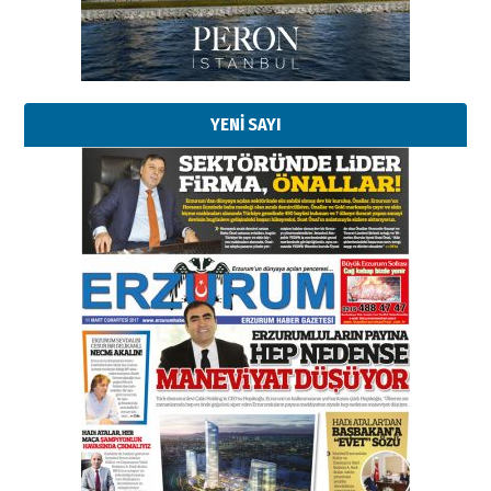
YENİ SAYI
Esat BİNDESEN
Başkan Sekmen’den Erzurum’a
bir vizyon proje daha!
02 Ağustos 2026 Pazar
Kadir SABUNCUOĞLU
Erzurumspor’un köşe taşları
29 Haziran 2026 Pazartesi
Kenan GÜLERCİ
Murat Şahsuvaroğlu ERKON’da