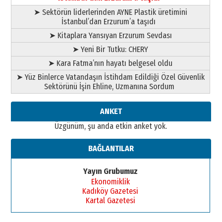
28 Temmuz 2026 Salı
➤ Sektörün liderlerinden AYNE Plastik üretimini
Ahmet Gökhan YAZICI
İstanbul’dan Erzurum’a taşıdı
Ahmed Yesevi’den bir Alperen…
➤ Kitaplara Yansıyan Erzurum Sevdası
”Reisimiz” idi… Hakka yürüdü.!
26 Mart 2026 Perşembe
➤ Yeni Bir Tutku: CHERY
➤ Kara Fatma’nın hayatı belgesel oldu
Cem Bakırcı
Ardında bıraktığı hatıralarıyla
➤ Yüz Binlerce Vatandaşın İstihdam Edildiği Özel Güvenlik
gönül adamı Faruk Terzioğlu!
Sektörünü İşin Ehline, Uzmanına Sordum
13 Mayıs 2026 Çarşamba
ANKET
Esat BİNDESEN
Başkan Sekmen’den Erzurum’a
Üzgünüm, şu anda etkin anket yok.
bir vizyon proje daha!
02 Ağustos 2026 Pazar
BAĞLANTILAR
Yayın Grubumuz
Ekonomiklik
Kadıköy Gazetesi
Kartal Gazetesi