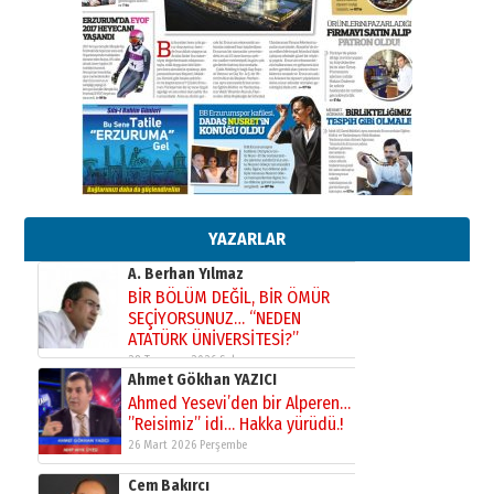
çıtayı yukarı taşırken,
yönetimdekiler aşağı
çekmemeli!
Orhan BOZKURT
17 Şubat 2026 Salı
Bir fotoğraf, bir şehir, bir
gazeteci… Dizginler kimin
elinde?
31 Mart 2026 Salı
A. Berhan Yılmaz
BİR BÖLÜM DEĞİL, BİR ÖMÜR
SEÇİYORSUNUZ… “NEDEN
YAZARLAR
ATATÜRK ÜNİVERSİTESİ?”
28 Temmuz 2026 Salı
Ahmet Gökhan YAZICI
Ahmed Yesevi’den bir Alperen…
”Reisimiz” idi… Hakka yürüdü.!
26 Mart 2026 Perşembe
Cem Bakırcı
Ardında bıraktığı hatıralarıyla
gönül adamı Faruk Terzioğlu!
13 Mayıs 2026 Çarşamba