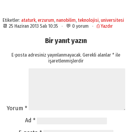
Etiketler:
ataturk
,
erzurum
,
nanobilim
,
teknolojisi
,
universitesi
📆 25 Haziran 2013 Salı 10:35 · 💬 0 yorum ·
⎙ Yazdır
Bir yanıt yazın
E-posta adresiniz yayınlanmayacak.
Gerekli alanlar
*
ile
işaretlenmişlerdir
Yorum
*
Ad
*