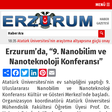
MENÜ ☰
18:35
Atatürk Üniversitesi’nin araştırma altyapısına güçlü onay
12:
Erzurum’da, “9. Nanobilim ve
Nanoteknoloji Konferansı”
Paylaş
Facebook
Twitter
LinkedIn
Pinterest
Email
Atatürk Üniversitesi’nin ev sahipliğini yaptığı 9.
Uluslararası Nanobilim ve Nanoteknoloji
Konferansı Kültür ve Gösteri Merkezi’nde başladı.
Organizasyon koordinatörü Atatürk Üniversitesi
Mühendislik Fakültesi Öğretim Üyesi Prof. Dr.