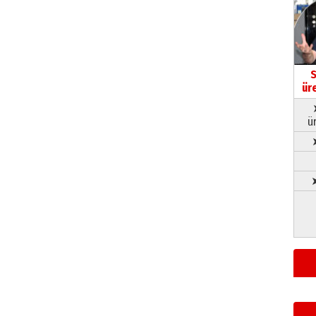
S
ür
ü
➤