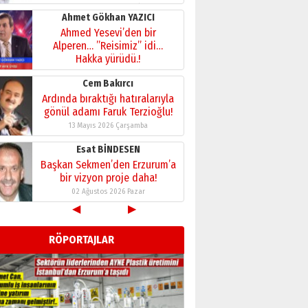
28 Temmuz 2026 Salı
Ahmet Gökhan YAZICI
Ahmed Yesevi’den bir
Alperen… ”Reisimiz” idi…
Hakka yürüdü.!
26 Mart 2026 Perşembe
Cem Bakırcı
Ardında bıraktığı hatıralarıyla
gönül adamı Faruk Terzioğlu!
13 Mayıs 2026 Çarşamba
Esat BİNDESEN
Başkan Sekmen’den Erzurum’a
bir vizyon proje daha!
02 Ağustos 2026 Pazar
◀
▶
Kadir SABUNCUOĞLU
Erzurumspor’un köşe taşları
RÖPORTAJLAR
29 Haziran 2026 Pazartesi
Kenan GÜLERCİ
Murat Şahsuvaroğlu ERKON’da