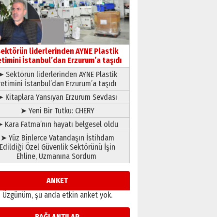
çıtayı yukarı taşırken,
yönetimdekiler aşağı
çekmemeli!
Orhan BOZKURT
17 Şubat 2026 Salı
Bir fotoğraf, bir şehir, bir
gazeteci… Dizginler kimin
ektörün liderlerinden AYNE Plastik
elinde?
etimini İstanbul’dan Erzurum’a taşıdı
31 Mart 2026 Salı
➤ Sektörün liderlerinden AYNE Plastik
A. Berhan Yılmaz
retimini İstanbul’dan Erzurum’a taşıdı
BİR BÖLÜM DEĞİL, BİR ÖMÜR
SEÇİYORSUNUZ… “NEDEN
➤ Kitaplara Yansıyan Erzurum Sevdası
ATATÜRK ÜNİVERSİTESİ?”
➤ Yeni Bir Tutku: CHERY
28 Temmuz 2026 Salı
Ahmet Gökhan YAZICI
 Kara Fatma’nın hayatı belgesel oldu
Ahmed Yesevi’den bir
➤ Yüz Binlerce Vatandaşın İstihdam
Alperen… ”Reisimiz” idi…
Edildiği Özel Güvenlik Sektörünü İşin
Hakka yürüdü.!
Ehline, Uzmanına Sordum
26 Mart 2026 Perşembe
Cem Bakırcı
Ardında bıraktığı hatıralarıyla
ANKET
gönül adamı Faruk Terzioğlu!
Üzgünüm, şu anda etkin anket yok.
13 Mayıs 2026 Çarşamba
Esat BİNDESEN
BAĞLANTILAR