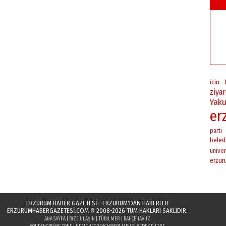
icin
ziya
Yaku
er
parti
beled
univer
erzu
ERZURUM HABER GAZETESİ - ERZURUM'DAN HABERLER
ERZURUMHABERGAZETESI.COM
© 2008-2026 TÜM HAKLARI SAKLIDIR.
ANA SAYFA
|
BIZE ULAŞIN
|
TÜBILMER
|
BAHÇEHAVUZ