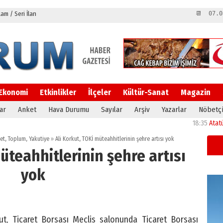
m / Seri İlan
📆 07.0
Ekonomi
Etkinlikler
İlçeler
Kültür-Sanat
Magazin
ar
Anket
Hava Durumu
Sayılar
Arşiv
Yazarlar
Nöbetçi
18:35
Atatürk Üniv
et
,
Toplum
,
Yakutiye
»
Ali Korkut, TOKİ müteahhitlerinin şehre artısı yok
üteahhitlerinin şehre artısı
yok
ut, Ticaret Borsası Meclis salonunda Ticaret Borsası