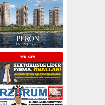
YENİ SAYI
Esat BİNDESEN