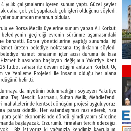
 yıllık çalışmalarını içeren sunum yaptı. Güzel şeyler
acak daha çok yol, yapılacak çok işleri olduğunu söyledi.
 üyeler sunumdan memnun oldular.
ulu ve Borsa Meclis üyelerine sunum yapan Ali Korkut,
belediyenin geçirdiği evrenin sürünme aşamasındaki
benzetti. Borsa yöneticilerine yaptığı sunumda, işi
zmet üreten belediye noktasına taşıdıklarını söyledi.
belediye hizmet binasının içler acısı durumu ile kısa
 Hizmet binasından başlayan değişimin Yakutiye Kent
25 futbol sahası ile devam ettiğini anlatan Korkut, Üç
 ve Yenileme Projeleri ile insanın olduğu her alana
rdüğünü belirtti.
 durmaya da niyetinin bulunmadığını söyleyen Yakutiye
uma, Taş Mescit, Narmanlı, Sultan Melik, Mehdiefendi,
i mahallelerinde kentsel dönüşüm projesi uyguluyoruz.
ma parası ödedik. Her vatandaşımızı razı ederek, rıza
Bu para şehir ekonomisinde döndü. Şimdi yapım sürecine
amanda başlayacak. Erzurumlu firmaları tercih edeceğiz.
 yok. Biz istiyoruz ki yağımızla kendimiz kavrulalım,