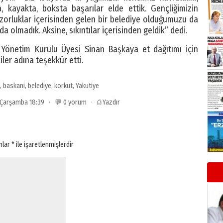
, kayakta, boksta başarılar elde ettik. Gençliğimizin
zorluklar içerisinden gelen bir belediye olduğumuzu da
lda olmadık. Aksine, sıkıntılar içerisinden geldik” dedi.
önetim Kurulu Üyesi Sinan Başkaya et dağıtımı için
iler adına teşekkür etti.
,
baskani
,
belediye
,
korkut
,
Yakutiye
3 Çarşamba 18:39 · 💬 0 yorum ·
⎙ Yazdır
anlar
*
ile işaretlenmişlerdir