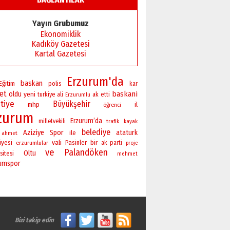
Başkan Sekmen’den Erzurum’a
bir vizyon proje daha!
Yayın Grubumuz
02 Ağustos 2026 Pazar
Ekonomiklik
Kadıköy Gazetesi
Kartal Gazetesi
Erzurum'da
baskan
Eğitim
polis
kar
ret
baskani
oldu
yeni
turkiye
ali
ak
etti
Erzurumlu
tiye
Büyükşehir
mhp
il
öğrenci
zurum
Erzurum’da
milletvekili
trafik
kayak
belediye
Aziziye
Spor
ataturk
ile
ahmet
vali
bir
iyesi
Pasinler
erzurumlular
ak parti
proje
ve
Palandöken
Oltu
sitesi
mehmet
rumspor
Bizi takip edin