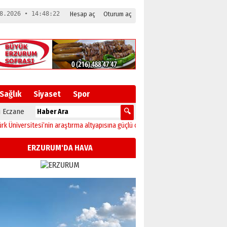
8.2026 • 14:48:23
Hesap aç
Oturum aç
Sağlık
Siyaset
Spor
 Eczane
ersitesi’nin araştırma altyapısına güçlü onay
12:04
Oltu’da festival coşkusu ko
ERZURUM'DA HAVA