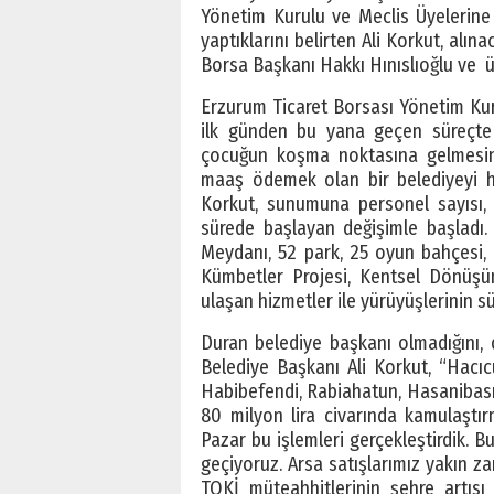
Yönetim Kurulu ve Meclis Üyelerine 4
yaptıklarını belirten Ali Korkut, alın
Borsa Başkanı Hakkı Hınıslıoğlu ve
Erzurum Ticaret Borsası Yönetim Kur
ilk günden bu yana geçen süreçte 
çocuğun koşma noktasına gelmesine 
maaş ödemek olan bir belediyeyi hi
Korkut, sunumuna personel sayısı, 
sürede başlayan değişimle başladı.
Meydanı, 52 park, 25 oyun bahçesi, 
Kümbetler Projesi, Kentsel Dönüşüm
ulaşan hizmetler ile yürüyüşlerinin sü
Duran belediye başkanı olmadığını,
Belediye Başkanı Ali Korkut, “Hacıc
Habibefendi, Rabiahatun, Hasanibasr
80 milyon lira civarında kamulaştır
Pazar bu işlemleri gerçekleştirdik. 
geçiyoruz. Arsa satışlarımız yakın z
TOKİ müteahhitlerinin şehre artısı