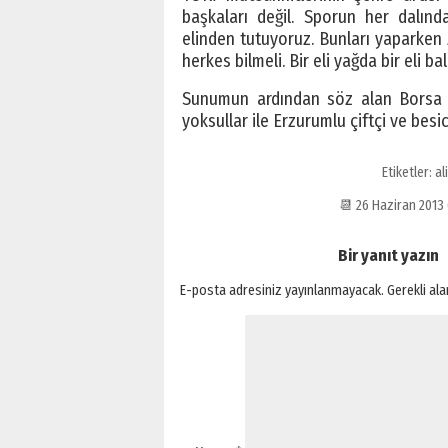
başkaları değil. Sporun her dalında
elinden tutuyoruz. Bunları yaparken 
herkes bilmeli. Bir eli yağda bir eli ba
Sunumun ardından söz alan Borsa Y
yoksullar ile Erzurumlu çiftçi ve besic
Etiketler:
ali
📆 26 Haziran 201
Bir yanıt yazın
E-posta adresiniz yayınlanmayacak.
Gerekli al