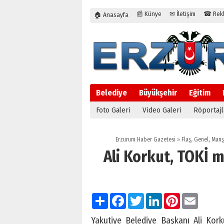
📰 Künye
✉ İletişim
☎ Rekla
🏠 Anasayfa
Belediye
Büyükşehir
Eğitim
Foto Galeri
Video Galeri
Röportajl
Erzurum Haber Gazetesi
»
Flaş
,
Genel
,
Manş
Ali Korkut, TOKİ m
Paylaş
Facebook
Twitter
LinkedIn
Pinterest
Email
Yakutiye Belediye Başkanı Ali Kork