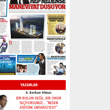
Başkan Sekmen’den Erzurum’a
bir vizyon proje daha!
02 Ağustos 2026 Pazar
Kadir SABUNCUOĞLU
Erzurumspor’un köşe taşları
29 Haziran 2026 Pazartesi
Kenan GÜLERCİ
Murat Şahsuvaroğlu ERKON’da
çıtayı yukarı taşırken,
yönetimdekiler aşağı
çekmemeli!
Orhan BOZKURT
17 Şubat 2026 Salı
Bir fotoğraf, bir şehir, bir
gazeteci… Dizginler kimin
elinde?
YAZARLAR
31 Mart 2026 Salı
A. Berhan Yılmaz
BİR BÖLÜM DEĞİL, BİR ÖMÜR
SEÇİYORSUNUZ… “NEDEN
ATATÜRK ÜNİVERSİTESİ?”