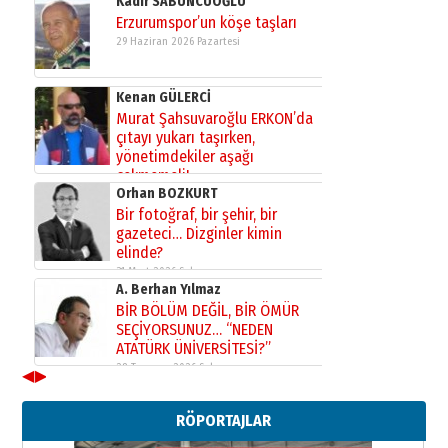
Kadir SABUNCUOĞLU
Erzurumspor’un köşe taşları
29 Haziran 2026 Pazartesi
Kenan GÜLERCİ
Murat Şahsuvaroğlu ERKON’da
çıtayı yukarı taşırken,
yönetimdekiler aşağı
çekmemeli!
Orhan BOZKURT
17 Şubat 2026 Salı
Bir fotoğraf, bir şehir, bir
gazeteci… Dizginler kimin
elinde?
31 Mart 2026 Salı
A. Berhan Yılmaz
BİR BÖLÜM DEĞİL, BİR ÖMÜR
SEÇİYORSUNUZ… “NEDEN
ATATÜRK ÜNİVERSİTESİ?”
28 Temmuz 2026 Salı
◀
▶
Ahmet Gökhan YAZICI
Ahmed Yesevi’den bir Alperen…
RÖPORTAJLAR
”Reisimiz” idi… Hakka yürüdü.!
26 Mart 2026 Perşembe