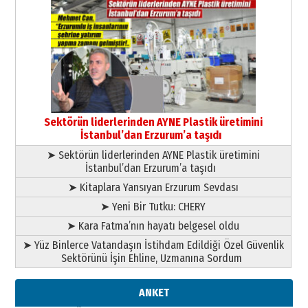
Cem Bakırcı
Ardında bıraktığı hatıralarıyla
gönül adamı Faruk Terzioğlu!
13 Mayıs 2026 Çarşamba
Esat BİNDESEN
Başkan Sekmen’den Erzurum’a
bir vizyon proje daha!
Sektörün liderlerinden AYNE Plastik üretimini
02 Ağustos 2026 Pazar
İstanbul’dan Erzurum’a taşıdı
➤ Sektörün liderlerinden AYNE Plastik üretimini
İstanbul’dan Erzurum’a taşıdı
➤ Kitaplara Yansıyan Erzurum Sevdası
➤ Yeni Bir Tutku: CHERY
➤ Kara Fatma’nın hayatı belgesel oldu
➤ Yüz Binlerce Vatandaşın İstihdam Edildiği Özel Güvenlik
Sektörünü İşin Ehline, Uzmanına Sordum
ANKET