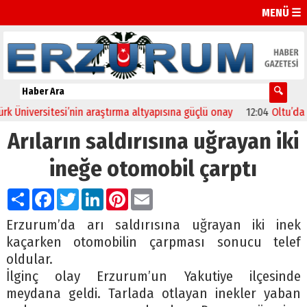
MENÜ ☰
Üniversitesi’nin araştırma altyapısına güçlü onay
12:04
Oltu’da fes
Arıların saldırısına uğrayan iki
ineğe otomobil çarptı
Paylaş
Facebook
Twitter
LinkedIn
Pinterest
Email
Erzurum’da arı saldırısına uğrayan iki inek
kaçarken otomobilin çarpması sonucu telef
oldular.
İlginç olay Erzurum’un Yakutiye ilçesinde
meydana geldi. Tarlada otlayan inekler yaban