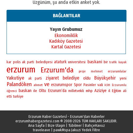
Üzgünüm, şu anda etkin anket yok.
BAĞLANTILAR
Yayın Grubumuz
Ekonomiklik
Kadıköy Gazetesi
Kartal Gazetesi
baskani
ataturk
bir
polis
belediyesi
universitesi
kar
ak
parti
trafik
kayak
erzurum
Erzurum'da
erzurumlular
proje
mehmet
Yakutiye
ziyaret
belediye
Büyükşehir
oldu
yeni
ak parti
Palandöken
ve
erzurumspor
Spor
vali
Pasinler
icin
ahmet
Erzurumlu
baskan
Oltu
Erzurum’da
Aziziye
ile
mhp
il
Eğitim
öğrenci
milletvekili
ali
etti
turkiye
Erzurum Haber Gazetesİ - Erzurum'dan Haberler
erzurumhabergazetesi.com
© 2008-2026 TÜM HAKLARI SAKLIDIR.
Ana Sayfa
|
Bize Ulaşın
|
Tübilmer
|
BahçeHavuz
traveleave
|
pawk
Mspa Jakuzi Yedek Filtre