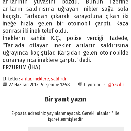
arılarının yuvasını bozdu. Bunun üzerine
arıların saldırısına uğrayan inikler sağa sola
kaçıştı. Tarladan çıkarak karayoluna çıkan iki
ineğe hızla gelen bir otomobil çarptı. Kaza
sonrası iki inek telef oldu.
İneklerin sahibi K.Ç., polise verdiği ifadede,
“Tarlada otlayan inekler arıların saldırısına
uğrayınca kaçıştılar. Karşıdan gelen otomobilde
duramayınca ineklere çarptı.” dedi.
ERZURUM (İHA)
Etiketler:
arılar
,
ineklere
,
saldırdı
📆 27 Haziran 2013 Perşembe 12:58 · 💬 0 yorum ·
⎙ Yazdır
Bir yanıt yazın
E-posta adresiniz yayınlanmayacak.
Gerekli alanlar
*
ile
işaretlenmişlerdir