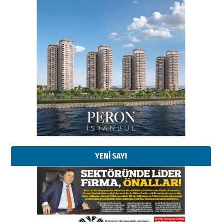
Esat BİNDESEN
Başkan Sekmen’den Erzurum’a
bir vizyon proje daha!
02 Ağustos 2026 Pazar
Kadir SABUNCUOĞLU
Erzurumspor’un köşe taşları
29 Haziran 2026 Pazartesi
YENİ SAYI
Kenan GÜLERCİ
Murat Şahsuvaroğlu ERKON’da
çıtayı yukarı taşırken,
yönetimdekiler aşağı
çekmemeli!
Orhan BOZKURT
17 Şubat 2026 Salı
Bir fotoğraf, bir şehir, bir