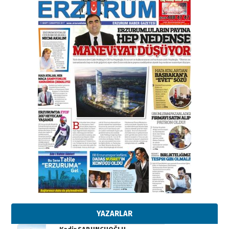
gazeteci… Dizginler kimin
elinde?
31 Mart 2026 Salı
A. Berhan Yılmaz
BİR BÖLÜM DEĞİL, BİR ÖMÜR
SEÇİYORSUNUZ… “NEDEN
ATATÜRK ÜNİVERSİTESİ?”
28 Temmuz 2026 Salı
Ahmet Gökhan YAZICI
Ahmed Yesevi’den bir Alperen…
”Reisimiz” idi… Hakka yürüdü.!
26 Mart 2026 Perşembe
Cem Bakırcı
Ardında bıraktığı hatıralarıyla
gönül adamı Faruk Terzioğlu!
13 Mayıs 2026 Çarşamba
Esat BİNDESEN
Başkan Sekmen’den Erzurum’a
bir vizyon proje daha!
02 Ağustos 2026 Pazar
YAZARLAR