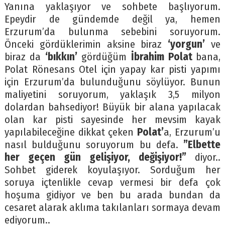
Yanına yaklaşıyor ve sohbete başlıyorum.
Epeydir de gündemde değil ya, hemen
Erzurum’da bulunma sebebini soruyorum.
Önceki gördüklerimin aksine biraz
‘yorgun’
ve
biraz da
‘bıkkın’
gördüğüm
İbrahim Polat
bana,
Polat Rönesans Otel için yapay kar pisti yapımı
için Erzurum’da bulunduğunu söylüyor. Bunun
maliyetini soruyorum, yaklaşık 3,5 milyon
dolardan bahsediyor! Büyük bir alana yapılacak
olan kar pisti sayesinde her mevsim kayak
yapılabileceğine dikkat çeken
Polat’
a, Erzurum’u
nasıl bulduğunu soruyorum bu defa.
”Elbette
her geçen gün gelişiyor, değişiyor!”
diyor..
Sohbet giderek koyulaşıyor. Sorduğum her
soruya içtenlikle cevap vermesi bir defa çok
hoşuma gidiyor ve ben bu arada bundan da
cesaret alarak aklıma takılanları sormaya devam
ediyorum..