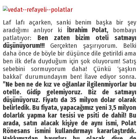
Laf lafı açarken, sanki benim başka bir şey
aradığımı anlıyor ki
İbrahim Polat,
bombayı
patlatıyor:
Ben zaten bizim oteli satmayı
düşünüyorum!!!
Gerçekten şaşırıyorum. Belki
daha önce de böyle bir düşünce dile getirildi ama
ben ilk defa duyduğum için şok oluyorum! Satış
sebebini sormuyorum daha! Çünkü ‘şaşkın
bakkal’ durumundayım ben! İlave ediyor sonra.
”Ne ben ne de kız ve oğlanlar ilgilenmiyorlar bu
otelle. Gidip gelemiyoruz. Biz de satmayı
düşünüyoruz. Fiyatı da 35 milyon dolar olarak
belirledik. Bu fiyata, yapacağımız yeni 3,5 milyon
dolarlık yapma kar tesisi ve psiti de dahil! Bu
arada, satın alacak kişiye de aynı ismi, Polat
Rönesans ismini kullandırmayı kararlaştırdık.
Hakkımızdan hayırlısı bu olacak diye de