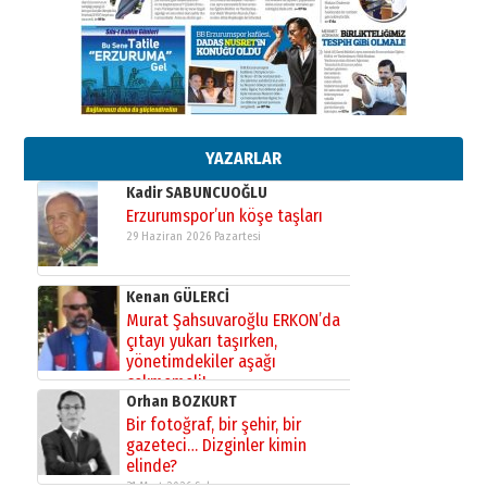
Ardında bıraktığı hatıralarıyla
gönül adamı Faruk Terzioğlu!
13 Mayıs 2026 Çarşamba
Esat BİNDESEN
Başkan Sekmen’den Erzurum’a
bir vizyon proje daha!
02 Ağustos 2026 Pazar
YAZARLAR
Kadir SABUNCUOĞLU
Erzurumspor’un köşe taşları
29 Haziran 2026 Pazartesi
Kenan GÜLERCİ
Murat Şahsuvaroğlu ERKON’da
çıtayı yukarı taşırken,
yönetimdekiler aşağı
çekmemeli!
Orhan BOZKURT
17 Şubat 2026 Salı
Bir fotoğraf, bir şehir, bir
gazeteci… Dizginler kimin
elinde?
31 Mart 2026 Salı