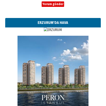
ERZURUM'DA HAVA
Esat BİNDESEN
Başkan Sekmen’den Erzurum’a
bir vizyon proje daha!
02 Ağustos 2026 Pazar
Kadir SABUNCUOĞLU
Erzurumspor’un köşe taşları
29 Haziran 2026 Pazartesi