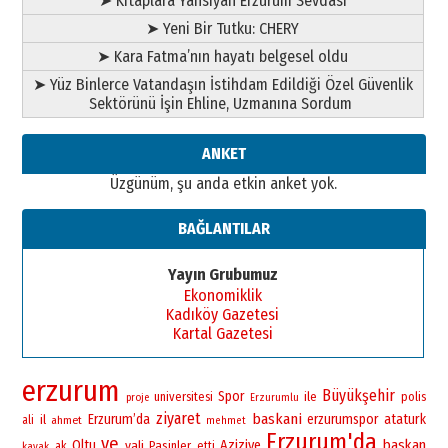
➤ Kitaplara Yansıyan Erzurum Sevdası
➤ Yeni Bir Tutku: CHERY
➤ Kara Fatma’nın hayatı belgesel oldu
➤ Yüz Binlerce Vatandaşın İstihdam Edildiği Özel Güvenlik
Sektörünü İşin Ehline, Uzmanına Sordum
ANKET
Üzgünüm, şu anda etkin anket yok.
BAĞLANTILAR
Yayın Grubumuz
Ekonomiklik
Kadıköy Gazetesi
Kartal Gazetesi
erzurum
Büyükşehir
Spor
universitesi
ile
polis
proje
Erzurumlu
ziyaret
baskani
Erzurum’da
erzurumspor
ataturk
il
ali
ahmet
mehmet
Erzurum'da
ve
baskan
Oltu
vali
Aziziye
Pasinler
ak
etti
kayak