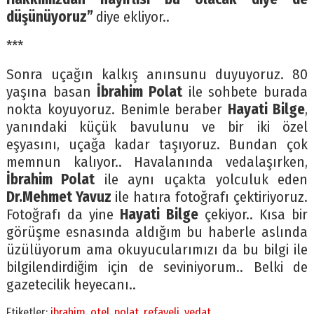
düşünüyoruz”
diye ekliyor..
***
Sonra uçağın kalkış anınsunu duyuyoruz. 80
yaşına basan
İbrahim Polat
ile sohbete burada
nokta koyuyoruz. Benimle beraber
Hayati Bilge
,
yanındaki küçük bavulunu ve bir iki özel
eşyasını, uçağa kadar taşıyoruz. Bundan çok
memnun kalıyor.. Havalanında vedalaşırken,
İbrahim Polat
ile aynı uçakta yolculuk eden
Dr.Mehmet Yavuz
ile hatıra fotoğrafı çektiriyoruz.
Fotoğrafı da yine
Hayati Bilge
çekiyor.. Kısa bir
görüşme esnasında aldığım bu haberle aslında
üzülüyorum ama okuyucularımızı da bu bilgi ile
bilgilendirdiğim için de seviniyorum.. Belki de
gazetecilik heyecanı..
Etiketler:
ibrahim
,
otel
,
polat
,
refayeli
,
vedat