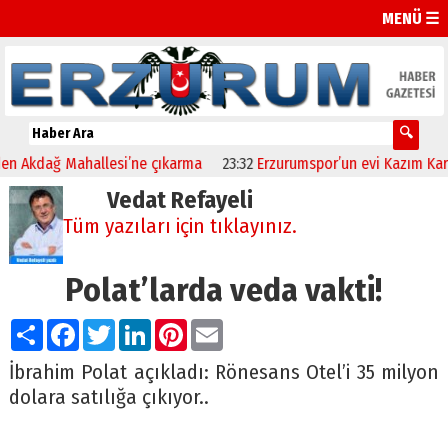
MENÜ ☰
dağ Mahallesi’ne çıkarma
23:32
Erzurumspor’un evi Kazım Karabeki
Vedat Refayeli
Tüm yazıları için tıklayınız.
Polat’larda veda vakti!
Paylaş
Facebook
Twitter
LinkedIn
Pinterest
Email
İbrahim Polat açıkladı: Rönesans Otel’i 35 milyon
dolara satılığa çıkıyor..