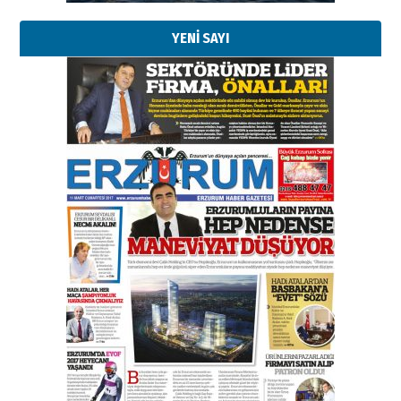
YENİ SAYI
Kenan GÜLERCİ
Murat Şahsuvaroğlu ERKON’da
çıtayı yukarı taşırken,
yönetimdekiler aşağı
çekmemeli!
Orhan BOZKURT
17 Şubat 2026 Salı
Bir fotoğraf, bir şehir, bir
gazeteci… Dizginler kimin
elinde?
31 Mart 2026 Salı
A. Berhan Yılmaz
BİR BÖLÜM DEĞİL, BİR ÖMÜR
SEÇİYORSUNUZ… “NEDEN
ATATÜRK ÜNİVERSİTESİ?”
28 Temmuz 2026 Salı
Ahmet Gökhan YAZICI
Ahmed Yesevi’den bir Alperen…
”Reisimiz” idi… Hakka yürüdü.!
26 Mart 2026 Perşembe
Cem Bakırcı