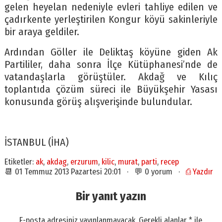
gelen heyelan nedeniyle evleri tahliye edilen ve
çadırkente yerleştirilen Kongur köyü sakinleriyle
bir araya geldiler.
Ardından Göller ile Deliktaş köyüne giden Ak
Partililer, daha sonra İlçe Kütüphanesi’nde de
vatandaşlarla görüştüler. Akdağ ve Kılıç
toplantıda çözüm süreci ile Büyükşehir Yasası
konusunda görüş alışverişinde bulundular.
İSTANBUL (İHA)
Etiketler:
ak
,
akdag
,
erzurum
,
kilic
,
murat
,
parti
,
recep
📆 01 Temmuz 2013 Pazartesi 20:01 · 💬 0 yorum ·
⎙ Yazdır
Bir yanıt yazın
E-posta adresiniz yayınlanmayacak.
Gerekli alanlar
*
ile