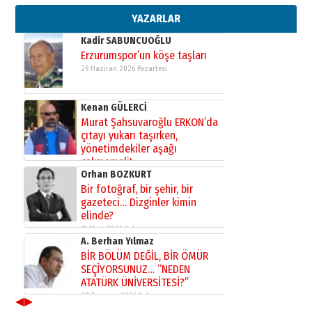
bir vizyon proje daha!
02 Ağustos 2026 Pazar
YAZARLAR
Kadir SABUNCUOĞLU
Erzurumspor’un köşe taşları
29 Haziran 2026 Pazartesi
Kenan GÜLERCİ
Murat Şahsuvaroğlu ERKON’da
çıtayı yukarı taşırken,
yönetimdekiler aşağı
çekmemeli!
Orhan BOZKURT
17 Şubat 2026 Salı
Bir fotoğraf, bir şehir, bir
gazeteci… Dizginler kimin
elinde?
31 Mart 2026 Salı
A. Berhan Yılmaz
BİR BÖLÜM DEĞİL, BİR ÖMÜR
SEÇİYORSUNUZ… “NEDEN
ATATÜRK ÜNİVERSİTESİ?”
28 Temmuz 2026 Salı
◀
▶
Ahmet Gökhan YAZICI