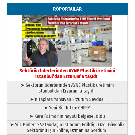
Ahmed Yesevi’den bir Alperen…
RÖPORTAJLAR
”Reisimiz” idi… Hakka yürüdü.!
26 Mart 2026 Perşembe
Cem Bakırcı
Ardında bıraktığı hatıralarıyla
gönül adamı Faruk Terzioğlu!
13 Mayıs 2026 Çarşamba
Esat BİNDESEN
Başkan Sekmen’den Erzurum’a
bir vizyon proje daha!
Sektörün liderlerinden AYNE Plastik üretimini
02 Ağustos 2026 Pazar
İstanbul’dan Erzurum’a taşıdı
➤ Sektörün liderlerinden AYNE Plastik üretimini
İstanbul’dan Erzurum’a taşıdı
➤ Kitaplara Yansıyan Erzurum Sevdası
➤ Yeni Bir Tutku: CHERY
➤ Kara Fatma’nın hayatı belgesel oldu
➤ Yüz Binlerce Vatandaşın İstihdam Edildiği Özel Güvenlik
Sektörünü İşin Ehline, Uzmanına Sordum