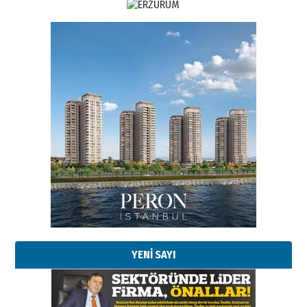
Esat BİNDESEN
Başkan Sekmen’den Erzurum’a
bir vizyon proje daha!
02 Ağustos 2026 Pazar
Kadir SABUNCUOĞLU
Erzurumspor’un köşe taşları
29 Haziran 2026 Pazartesi
YENİ SAYI
Kenan GÜLERCİ
Murat Şahsuvaroğlu ERKON’da
çıtayı yukarı taşırken,
yönetimdekiler aşağı