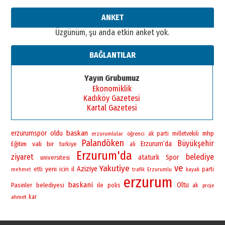
ANKET
Üzgünüm, şu anda etkin anket yok.
BAĞLANTILAR
Yayın Grubumuz
Ekonomiklik
Kadıköy Gazetesi
Kartal Gazetesi
baskan
erzurumspor
oldu
mhp
erzurumlular
öğrenci
ak parti
milletvekili
Palandöken
Büyükşehir
vali
bir
Erzurum’da
Eğitim
turkiye
ali
Erzurum'da
ziyaret
belediye
ataturk
Spor
universitesi
ve
Yakutiye
yeni
Aziziye
icin
il
etti
parti
mehmet
trafik
Erzurumlu
kayak
erzurum
baskani
Oltu
Pasinler
belediyesi
ile
polis
ak
proje
ahmet
kar