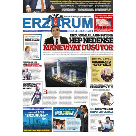
çekmemeli!
Orhan BOZKURT
17 Şubat 2026 Salı
Bir fotoğraf, bir şehir, bir
gazeteci… Dizginler kimin
elinde?
31 Mart 2026 Salı
A. Berhan Yılmaz
BİR BÖLÜM DEĞİL, BİR ÖMÜR
SEÇİYORSUNUZ… “NEDEN
ATATÜRK ÜNİVERSİTESİ?”
28 Temmuz 2026 Salı
Ahmet Gökhan YAZICI
Ahmed Yesevi’den bir Alperen…
”Reisimiz” idi… Hakka yürüdü.!
26 Mart 2026 Perşembe
Cem Bakırcı
Ardında bıraktığı hatıralarıyla
gönül adamı Faruk Terzioğlu!
13 Mayıs 2026 Çarşamba
Esat BİNDESEN
Başkan Sekmen’den Erzurum’a