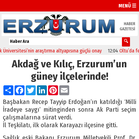
MENÜ ☰
versitesi’nin araştırma altyapısına güçlü onay
12:04
Oltu’da festiv
Akdağ ve Kılıç, Erzurum’un
güney ilçelerinde!
Paylaş
Facebook
Twitter
LinkedIn
Pinterest
Email
Başbakan Recep Tayyip Erdoğan’ın katıldığı ‘Milli
İradeye saygı’ mitinginden sonra Ak Parti seçim
çalışmalarına sürat verdi.
İl Teşkilatı, ilk olarak Karayazı ilçesine gitti.
Sağlık eski Bakanı Erzurum Milletvekili Prof. Dr.